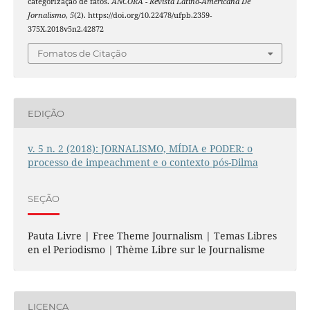
categorização de fatos.
ÂNCORA - Revista Latino-Americana De
Jornalismo
,
5
(2). https://doi.org/10.22478/ufpb.2359-
375X.2018v5n2.42872
Fomatos de Citação
EDIÇÃO
v. 5 n. 2 (2018): JORNALISMO, MÍDIA e PODER: o
processo de impeachment e o contexto pós-Dilma
SEÇÃO
Pauta Livre | Free Theme Journalism | Temas Libres
en el Periodismo | Thème Libre sur le Journalisme
LICENÇA