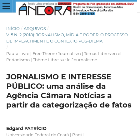
INÍCIO
/
ARQUIVOS
/
V. 5 N. 2 (2018): JORNALISMO, MÍDIA E PODER: O PROCESSO
DE IMPEACHMENT E O CONTEXTO PÓS-DILMA
/
Pauta Livre | Free Theme Journalism | Temas Libres en el
Periodismo | Thème Libre sur le Journalisme
JORNALISMO E INTERESSE
PÚBLICO: uma análise da
Agência Câmara Notícias a
partir da categorização de fatos
Edgard PATRÍCIO
Universidade Federal do Ceará | Brasil