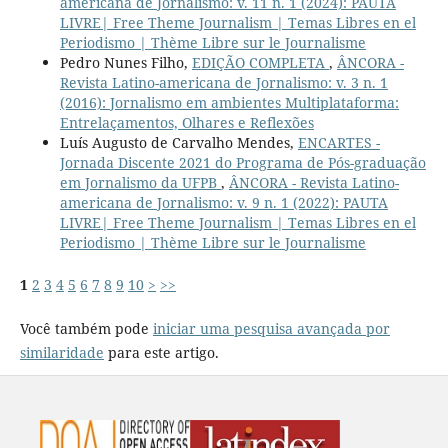
americana de Jornalismo: v. 11 n. 1 (2024): PAUTA
LIVRE| Free Theme Journalism | Temas Libres en el
Periodismo | Thème Libre sur le Journalisme
Pedro Nunes Filho,
EDIÇÃO COMPLETA
,
ÂNCORA -
Revista Latino-americana de Jornalismo: v. 3 n. 1
(2016): Jornalismo em ambientes Multiplataforma:
Entrelaçamentos, Olhares e Reflexões
Luís Augusto de Carvalho Mendes,
ENCARTES -
Jornada Discente 2021 do Programa de Pós-graduação
em Jornalismo da UFPB
,
ÂNCORA - Revista Latino-
americana de Jornalismo: v. 9 n. 1 (2022): PAUTA
LIVRE| Free Theme Journalism | Temas Libres en el
Periodismo | Thème Libre sur le Journalisme
1
2
3
4
5
6
7
8
9
10
>
>>
Você também pode
iniciar uma pesquisa avançada por
similaridade
para este artigo.