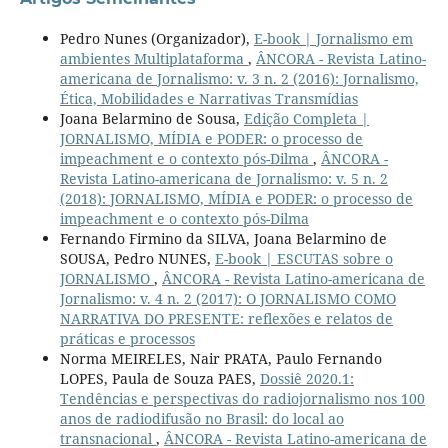
Pedro Nunes (Organizador),
E-book | Jornalismo em
ambientes Multiplataforma
,
ÂNCORA - Revista Latino-
americana de Jornalismo: v. 3 n. 2 (2016): Jornalismo,
Ética, Mobilidades e Narrativas Transmídias
Joana Belarmino de Sousa,
Edição Completa |
JORNALISMO, MÍDIA e PODER: o processo de
impeachment e o contexto pós-Dilma
,
ÂNCORA -
Revista Latino-americana de Jornalismo: v. 5 n. 2
(2018): JORNALISMO, MÍDIA e PODER: o processo de
impeachment e o contexto pós-Dilma
Fernando Firmino da SILVA, Joana Belarmino de
SOUSA, Pedro NUNES,
E-book | ESCUTAS sobre o
JORNALISMO
,
ÂNCORA - Revista Latino-americana de
Jornalismo: v. 4 n. 2 (2017): O JORNALISMO COMO
NARRATIVA DO PRESENTE: reflexões e relatos de
práticas e processos
Norma MEIRELES, Nair PRATA, Paulo Fernando
LOPES, Paula de Souza PAES,
Dossiê 2020.1:
Tendências e perspectivas do radiojornalismo nos 100
anos de radiodifusão no Brasil: do local ao
transnacional
,
ÂNCORA - Revista Latino-americana de