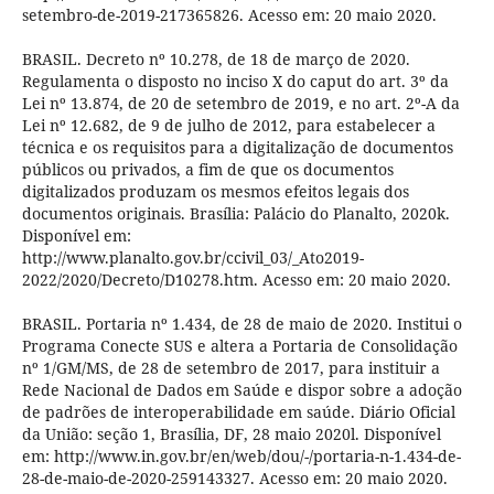
setembro-de-2019-217365826. Acesso em: 20 maio 2020.
BRASIL. Decreto nº 10.278, de 18 de março de 2020.
Regulamenta o disposto no inciso X do caput do art. 3º da
Lei nº 13.874, de 20 de setembro de 2019, e no art. 2º-A da
Lei nº 12.682, de 9 de julho de 2012, para estabelecer a
técnica e os requisitos para a digitalização de documentos
públicos ou privados, a fim de que os documentos
digitalizados produzam os mesmos efeitos legais dos
documentos originais. Brasília: Palácio do Planalto, 2020k.
Disponível em:
http://www.planalto.gov.br/ccivil_03/_Ato2019-
2022/2020/Decreto/D10278.htm. Acesso em: 20 maio 2020.
BRASIL. Portaria nº 1.434, de 28 de maio de 2020. Institui o
Programa Conecte SUS e altera a Portaria de Consolidação
nº 1/GM/MS, de 28 de setembro de 2017, para instituir a
Rede Nacional de Dados em Saúde e dispor sobre a adoção
de padrões de interoperabilidade em saúde. Diário Oficial
da União: seção 1, Brasília, DF, 28 maio 2020l. Disponível
em: http://www.in.gov.br/en/web/dou/-/portaria-n-1.434-de-
28-de-maio-de-2020-259143327. Acesso em: 20 maio 2020.