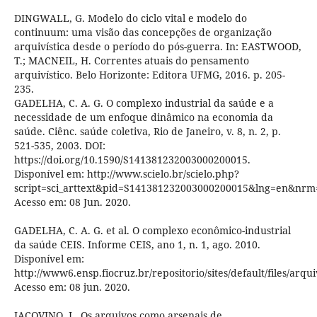
DINGWALL, G. Modelo do ciclo vital e modelo do
continuum: uma visão das concepções de organização
arquivística desde o período do pós-guerra. In: EASTWOOD,
T.; MACNEIL, H. Correntes atuais do pensamento
arquivístico. Belo Horizonte: Editora UFMG, 2016. p. 205-
235.
GADELHA, C. A. G. O complexo industrial da saúde e a
necessidade de um enfoque dinâmico na economia da
saúde. Ciênc. saúde coletiva, Rio de Janeiro, v. 8, n. 2, p.
521-535, 2003. DOI:
https://doi.org/10.1590/S141381232003000200015.
Disponível em: http://www.scielo.br/scielo.php?
script=sci_arttext&pid=S141381232003000200015&lng=en&nrm=
Acesso em: 08 Jun. 2020.
GADELHA, C. A. G. et al. O complexo econômico-industrial
da saúde CEIS. Informe CEIS, ano 1, n. 1, ago. 2010.
Disponível em:
http://www6.ensp.fiocruz.br/repositorio/sites/default/files/ar
Acesso em: 08 jun. 2020.
IACOVINO, L. Os arquivos como arsenais de