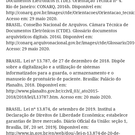
Documentos Eletrônicos (CTDE). Orientação Técnica nº 4.
Rio de Janeiro: CONARQ, 2016h. Disponível em:
http://conarq.gov.br/images/ctde/Orientacoes/Orientacao_tecnic
Acesso em: 29 maio 2020.
BRASIL. Conselho Nacional de Arquivos. Câmara Técnica de
Documentos Eletrônicos (CTDE). Glossário documentos
arquivísticos digitais. 2016i. Disponível em:
http://conarq.arquivonacional.gov.br/images/ctde/Glossario/20
Acesso: 29 maio 2020.
BRASIL. Lei nº 13.787, de 27 de dezembro de 2018. Dispõe
sobre a digitalização e a utilização de sistemas
informatizados para a guarda, o armazenamento e o
manuseio de prontuário de paciente. Brasília: Palácio do
Planalto, 2018. Disponível em:
http://www.planalto.gov.br/ccivil_03/_ato2015-
2018/2018/lei/L13787.htm. Acesso em: 20 maio 2020.
BRASIL. Lei nº 13.874, de setembro de 2019. Institui a
Declaração de Direitos de Liberdade Econômica; estabelece
garantias de livre mercado. Diário Oficial da União: seção 1,
Brasília, DF, 20 set. 2019j. Disponível em:
http://www.in.gov.br/en/web/dou/-/lei-n-13.874-de-20-de-