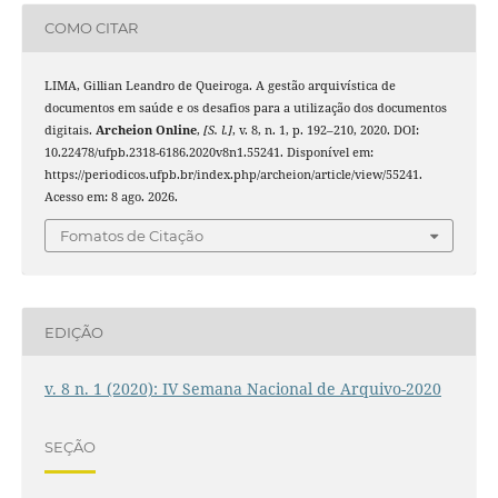
COMO CITAR
LIMA, Gillian Leandro de Queiroga. A gestão arquivística de
documentos em saúde e os desafios para a utilização dos documentos
digitais.
Archeion Online
,
[S. l.]
, v. 8, n. 1, p. 192–210, 2020. DOI:
10.22478/ufpb.2318-6186.2020v8n1.55241. Disponível em:
https://periodicos.ufpb.br/index.php/archeion/article/view/55241.
Acesso em: 8 ago. 2026.
Fomatos de Citação
EDIÇÃO
v. 8 n. 1 (2020): IV Semana Nacional de Arquivo-2020
SEÇÃO