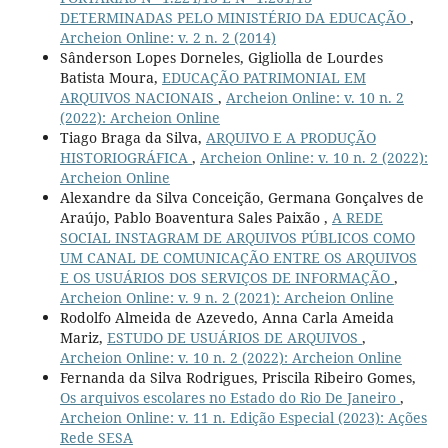
DETERMINADAS PELO MINISTÉRIO DA EDUCAÇÃO
,
Archeion Online: v. 2 n. 2 (2014)
Sânderson Lopes Dorneles, Gigliolla de Lourdes
Batista Moura,
EDUCAÇÃO PATRIMONIAL EM
ARQUIVOS NACIONAIS
,
Archeion Online: v. 10 n. 2
(2022): Archeion Online
Tiago Braga da Silva,
ARQUIVO E A PRODUÇÃO
HISTORIOGRÁFICA
,
Archeion Online: v. 10 n. 2 (2022):
Archeion Online
Alexandre da Silva Conceição, Germana Gonçalves de
Araújo, Pablo Boaventura Sales Paixão ,
A REDE
SOCIAL INSTAGRAM DE ARQUIVOS PÚBLICOS COMO
UM CANAL DE COMUNICAÇÃO ENTRE OS ARQUIVOS
E OS USUÁRIOS DOS SERVIÇOS DE INFORMAÇÃO
,
Archeion Online: v. 9 n. 2 (2021): Archeion Online
Rodolfo Almeida de Azevedo, Anna Carla Ameida
Mariz,
ESTUDO DE USUÁRIOS DE ARQUIVOS
,
Archeion Online: v. 10 n. 2 (2022): Archeion Online
Fernanda da Silva Rodrigues, Priscila Ribeiro Gomes,
Os arquivos escolares no Estado do Rio De Janeiro
,
Archeion Online: v. 11 n. Edição Especial (2023): Ações
Rede SESA