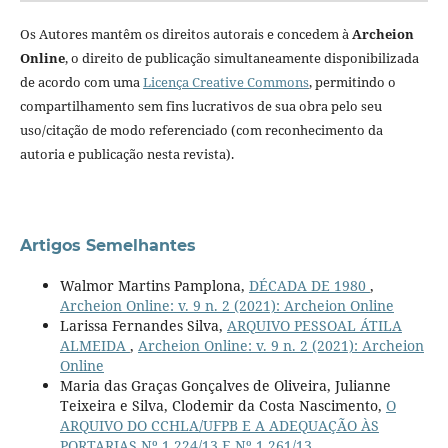
Os Autores mantêm os direitos autorais e concedem à
Archeion
Online
, o direito de publicação simultaneamente disponibilizada
de acordo com uma
Licença Creative Commons
, permitindo o
compartilhamento sem fins lucrativos de sua obra pelo seu
uso/citação de modo referenciado (com reconhecimento da
autoria e publicação nesta revista).
Artigos Semelhantes
Walmor Martins Pamplona,
DÉCADA DE 1980
,
Archeion Online: v. 9 n. 2 (2021): Archeion Online
Larissa Fernandes Silva,
ARQUIVO PESSOAL ÁTILA
ALMEIDA
,
Archeion Online: v. 9 n. 2 (2021): Archeion
Online
Maria das Graças Gonçalves de Oliveira, Julianne
Teixeira e Silva, Clodemir da Costa Nascimento,
O
ARQUIVO DO CCHLA/UFPB E A ADEQUAÇÃO ÀS
PORTARIAS Nº 1.224/13 E Nº 1.261/13