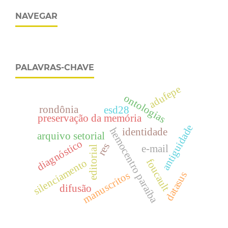
NAVEGAR
PALAVRAS-CHAVE
adufepe
ontologias
rondônia
esd28
preservação da memória
antiguidade
hemocentro paraíba
identidade
arquivo setorial
diagnóstico
res
e-mail
editorial
foucault
silenciamento
manuscritos
datasus
difusão