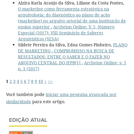
Alzira Karla Araújo da Silva, Liliane da Costa Pontes,
O marketing como ferramenta estratégica na
arquivologia: do diagnóstico ao plano de ação
(marketing) no arquivo setorial de uma instituição de
ensino superior
,
Archeion Online: V. 5, Número
Especial (2017): VIII Seminário de Saberes
Arquivísticos (SESA)
Sildete Pereira da Silva, Edna Gomes Pinheiro,
PLANO
DE MARKETING - COMPROMISSO NA BUSCA DE
RESULTADOS: ENTRE O SABER E O FAZER NO
ARQUIVO CENTRAL DO IFPB[1]
,
Archeion Online: v. 5
n. 1 (2017)
1
2
3
4
5
6
7
8
9
10
>
>>
Você também pode
iniciar uma pesquisa avançada por
similaridade
para este artigo.
EDIÇÃO ATUAL