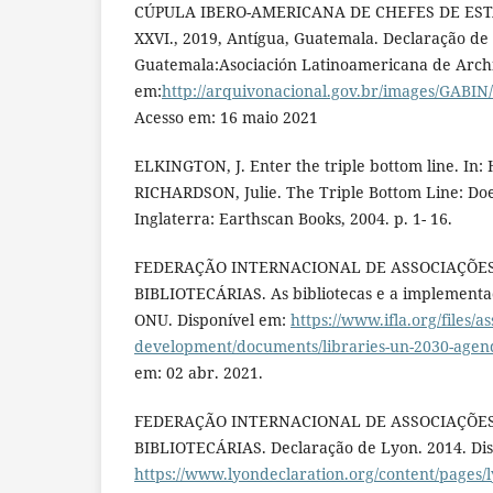
CÚPULA IBERO-AMERICANA DE CHEFES DE EST
XXVI., 2019, Antígua, Guatemala. Declaração de
Guatemala:Asociación Latinoamericana de Archi
em:
http://arquivonacional.gov.br/images/GABI
Acesso em: 16 maio 2021
ELKINGTON, J. Enter the triple bottom line. In
RICHARDSON, Julie. The Triple Bottom Line: Doe
Inglaterra: Earthscan Books, 2004. p. 1- 16.
FEDERAÇÃO INTERNACIONAL DE ASSOCIAÇÕES
BIBLIOTECÁRIAS. As bibliotecas e a implement
ONU. Disponível em:
https://www.ifla.org/files/as
development/documents/libraries-un-2030-agenda
em: 02 abr. 2021.
FEDERAÇÃO INTERNACIONAL DE ASSOCIAÇÕES
BIBLIOTECÁRIAS. Declaração de Lyon. 2014. Dis
https://www.lyondeclaration.org/content/pages/l