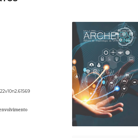
022v10n2.61569
senvolvimento