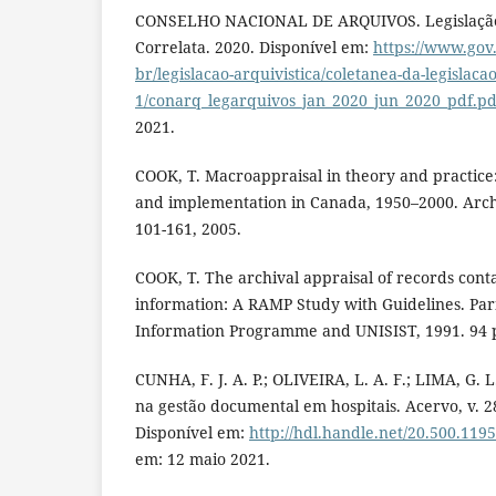
CONSELHO NACIONAL DE ARQUIVOS. Legislação A
Correlata. 2020. Disponível em:
https://www.gov
br/legislacao-arquivistica/coletanea-da-legislacao
1/conarq_legarquivos_jan_2020_jun_2020_pdf.pd
2021.
COOK, T. Macroappraisal in theory and practice: 
and implementation in Canada, 1950–2000. Archival
101-161, 2005.
COOK, T. The archival appraisal of records cont
information: A RAMP Study with Guidelines. Par
Information Programme and UNISIST, 1991. 94 
CUNHA, F. J. A. P.; OLIVEIRA, L. A. F.; LIMA, G. 
na gestão documental em hospitais. Acervo, v. 28,
Disponível em:
http://hdl.handle.net/20.500.119
em: 12 maio 2021.