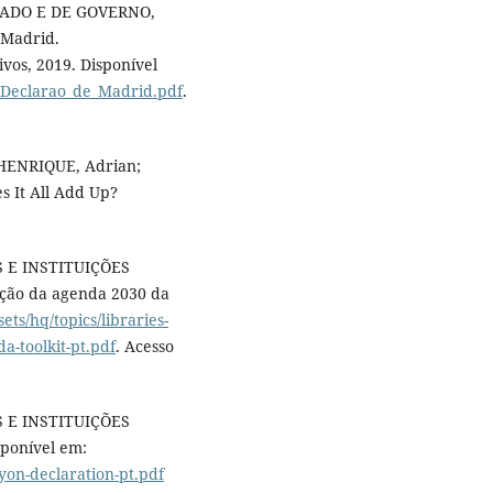
ADO E DE GOVERNO,
 Madrid.
vos, 2019. Disponível
N/Declarao_de_Madrid.pdf
.
: HENRIQUE, Adrian;
s It All Add Up?
 E INSTITUIÇÕES
ação da agenda 2030 da
sets/hq/topics/libraries-
-toolkit-pt.pdf
. Acesso
 E INSTITUIÇÕES
ponível em:
yon-declaration-pt.pdf