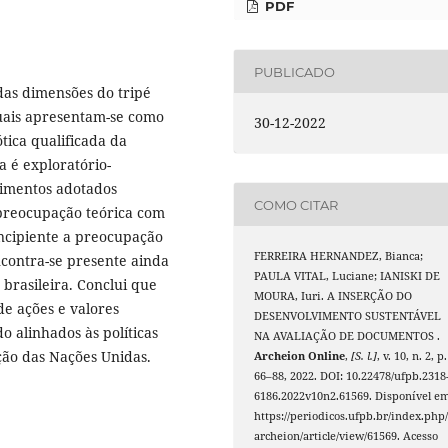
PDF
PUBLICADO
 das dimensões do tripé
quais apresentam-se como
30-12-2022
tica qualificada da
a é exploratório-
edimentos adotados
COMO CITAR
preocupação teórica com
incipiente a preocupação
FERREIRA HERNANDEZ, Bianca;
ncontra-se presente ainda
PAULA VITAL, Luciane; IANISKI DE
 brasileira. Conclui que
MOURA, Iuri. A INSERÇÃO DO
de ações e valores
DESENVOLVIMENTO SUSTENTÁVEL
o alinhados às políticas
NA AVALIAÇÃO DE DOCUMENTOS .
ção das Nações Unidas.
Archeion Online
,
[S. l.]
, v. 10, n. 2, p.
66–88, 2022. DOI: 10.22478/ufpb.2318
6186.2022v10n2.61569. Disponível em
https://periodicos.ufpb.br/index.php
archeion/article/view/61569. Acesso