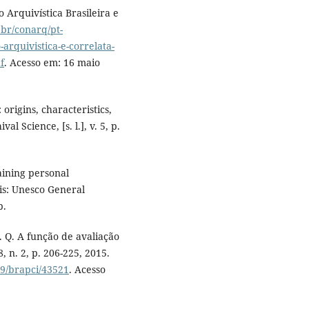
rquivística Brasileira e
.br/conarq/pt-
-arquivistica-e-correlata-
f
. Acesso em: 16 maio
origins, characteristics,
 Science, [s. l.], v. 5, p.
aining personal
is: Unesco General
p.
L. Q. A função de avaliação
 n. 2, p. 206-225, 2015.
59/brapci/43521
. Acesso