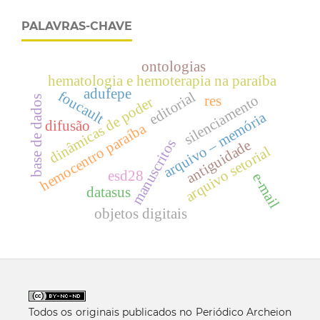
PALAVRAS-CHAVE
ontologias
hematologia e hemoterapia na paraíba
adufepe
foucault
editorial
silenciamento
res
base de dados
dinâmicas de poder
arquivo – memória
difusão
hemocentro paraíba
manuscritos
antiguidade
arquivo setorial
esd28
e-mail
datasus
objetos digitais
Todos os originais publicados no Periódico Archeion