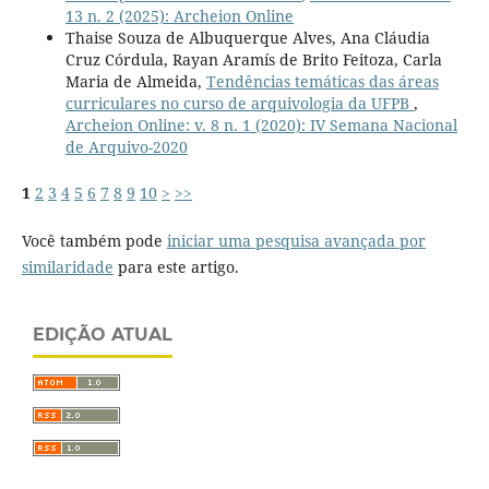
13 n. 2 (2025): Archeion Online
Thaise Souza de Albuquerque Alves, Ana Cláudia
Cruz Córdula, Rayan Aramís de Brito Feitoza, Carla
Maria de Almeida,
Tendências temáticas das áreas
curriculares no curso de arquivologia da UFPB
,
Archeion Online: v. 8 n. 1 (2020): IV Semana Nacional
de Arquivo-2020
1
2
3
4
5
6
7
8
9
10
>
>>
Você também pode
iniciar uma pesquisa avançada por
similaridade
para este artigo.
EDIÇÃO ATUAL