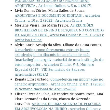
PANORAMA DA ATUAÇÃO DO PROFISSIONAL
ARQUIVISTA
,
Archeion Online: v. 5 n. 1 (2017)
Lívia Gomes Côrtes, Maíra Salles de Souza,
ARQUIVISTAS E DOCUMENTOS DIGITAIS
,
Archeion
Online: v. 10 n. 2 (2022): Archeion Online
Meriane Vieira, Isa Maria Freire,
AS REUNIÕES
BRASILEIRAS DE ENSINO E PESQUISA NO CONTEXTO
DA ARQUIVOLOGIA
,
Archeion Online: v. 9 n. 1 (2021):
Archeion Online
Alzira Karla Araújo da Silva, Liliane da Costa Pontes,
O marketing como ferramenta estratégica na
arquivologia: do diagnóstico ao plano de ação
(marketing) no arquivo setorial de uma instituição de
ensino superior
,
Archeion Online: V. 5, Número
Especial (2017): VIII Seminário de Saberes
Arquivísticos (SESA)
Renata Lira Furtado,
Competência em informação no
cenário arquivístico
,
Archeion Online: v. 8 n. 1 (2020):
IV Semana Nacional de Arquivo-2020
Eliezer Pires da Silva, Alexandre de Souza Costa, Ana
Clara Fernandes da Costa, Bianca de Rezende
Carvalho,
ANÁLISE DE UMA AGENDA DE PESQUISA
EM ARQUIVOLOGIA NA UNIRIO
,
Archeion Online: v.