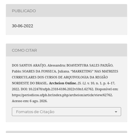
PUBLICADO
30-06-2022
COMO CITAR
DOS SANTOS ARAÚJO, Alessandra; BOAVENTURA SALES PAIXÃO,
Pablo; SOARES DA FONSECA, Juliana. “MARKETING” NAS MATRIZES
CURRICULARES DOS CURSOS DE ARQUIVOLOGIA DA REGIÃO
NORDESTE DO BRASIL.
Archeion Online
,
[S. l.]
, v. 10, n. 1, p. 4–17,
2022. DOI: 10.22478/ufpb.2318-6186.2022v10n1.62762. Disponível em:
https://periodicos.ufpb.br/index.php/archeion/article/view/62762.
Acesso em: 6 ago. 2026.
Fomatos de Citação