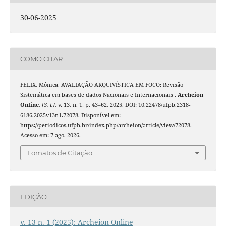
30-06-2025
COMO CITAR
FELIX, Mônica. AVALIAÇÃO ARQUIVÍSTICA EM FOCO: Revisão
Sistemática em bases de dados Nacionais e Internacionais .
Archeion
Online
,
[S. l.]
, v. 13, n. 1, p. 43–62, 2025. DOI: 10.22478/ufpb.2318-
6186.2025v13n1.72078. Disponível em:
https://periodicos.ufpb.br/index.php/archeion/article/view/72078.
Acesso em: 7 ago. 2026.
Fomatos de Citação
EDIÇÃO
v. 13 n. 1 (2025): Archeion Online