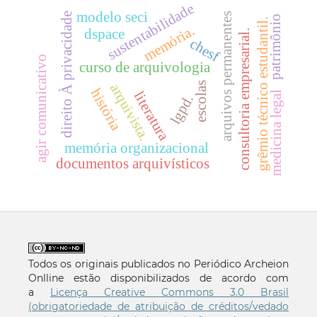
sustentabilidade
modelo seci
direito À privacidade
arquivos permanentes
patrimônio
grêmio técnico estudantil.
memória.
dspace
consultoria empresarial.
chesf
agir comunicativo
curso de arquivologia
escolas
arquivista.
história
literatura
medicina legal
lgpd.
memória organizacional
documentos arquivísticos
Todos os originais publicados no Periódico Archeion
Onlline estão disponibilizados de acordo com
a
Licença Creative Commons 3.0 Brasil
(obrigatoriedade de atribuição de créditos/vedado