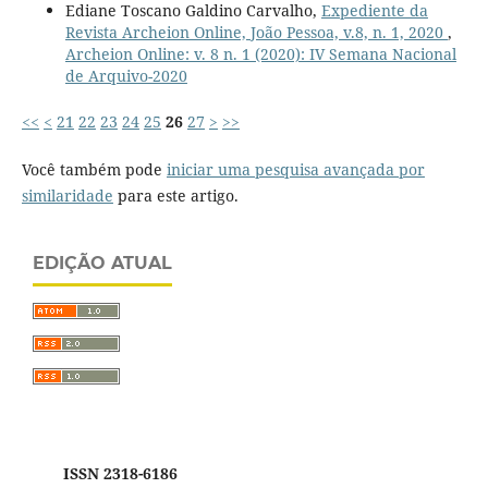
Ediane Toscano Galdino Carvalho,
Expediente da
Revista Archeion Online, João Pessoa, v.8, n. 1, 2020
,
Archeion Online: v. 8 n. 1 (2020): IV Semana Nacional
de Arquivo-2020
<<
<
21
22
23
24
25
26
27
>
>>
Você também pode
iniciar uma pesquisa avançada por
similaridade
para este artigo.
EDIÇÃO ATUAL
ISSN 2318-6186