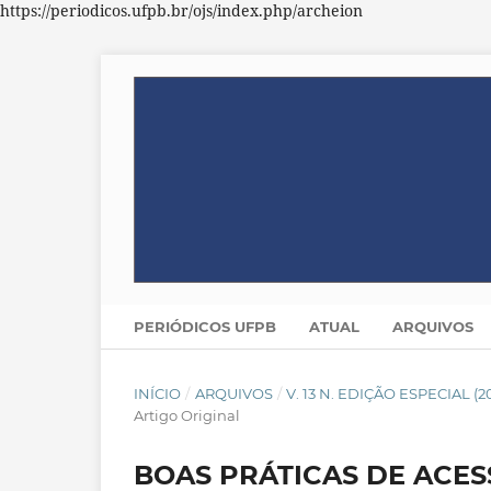
https://periodicos.ufpb.br/ojs/index.php/archeion
PERIÓDICOS UFPB
ATUAL
ARQUIVOS
INÍCIO
/
ARQUIVOS
/
V. 13 N. EDIÇÃO ESPECIAL 
Artigo Original
BOAS PRÁTICAS DE ACES