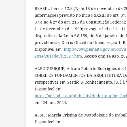
BRASIL. Lei n.º 12.527, de 18 de novembro de 2
informações previsto no inciso XXXIII do art. 5º, 
37 e no § 2º do art. 216 da Constituição Federal; 
11 de dezembro de 1990; revoga a Lei n.º 11.111
dispositivos da Lei n.º 8.159, de 8 de janeiro de
providências. Diário Oficial da União: seção 1, Br
Disponível em:
http://www.planalto.gov.br/ccivil
2014/2011/lei/l12527.htm
. Acesso em: 14 ago. 20
ALBUQUERQUE, Alfram Roberto Rodrigues de;
SOBRE OS FUNDAMENTOS DA ARQUITETURA D
Perspectivas em Gestão & Conhecimento, [S. l.], v
Disponível em:
https://periodicos.ufpb.br/ojs2/index.php/pgc/ar
em: 24 jun. 2024.
ASSIS, Márcia Cristina de Metodologia do trabalh
Disponível em: