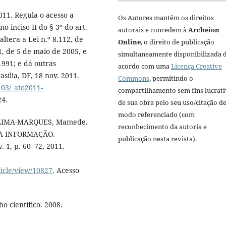
011. Regula o acesso a
Os Autores mantêm os direitos
no inciso II do § 3º do art.
autorais e concedem à
Archeion
altera a Lei n.º 8.112, de
Online
, o direito de publicação
, de 5 de maio de 2005, e
simultaneamente disponibilizada 
 1991; e dá outras
acordo com uma
Licença Creative
asília, DF, 18 nov. 2011.
Commons
, permitindo o
_03/_ato2011-
compartilhamento sem fins lucrat
24.
de sua obra pelo seu uso/citação d
modo referenciado (com
 LIMA-MARQUES, Mamede.
reconhecimento da autoria e
A INFORMAÇÃO.
publicação nesta revista).
. 1, p. 60–72, 2011.
ticle/view/10827
. Acesso
o científico. 2008.