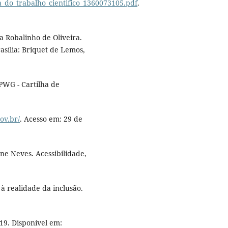
gia_do_trabalho_cientifico_1360073105.pdf
.
 Robalinho de Oliveira.
asília: Briquet de Lemos,
PWG - Cartilha de
ov.br/
. Acesso em: 29 de
ne Neves. Acessibilidade,
 à realidade da inclusão.
019. Disponível em: