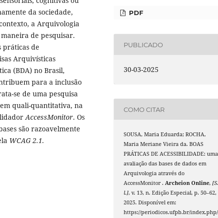
ensoriais, cognitivas ou
enamente da sociedade,
PDF
contexto, a Arquivologia
a maneira de pesquisar.
PUBLICADO
 práticas de
sas Arquivísticas
30-03-2025
ica (BDA) no Brasil,
ntribuem para a inclusão
Trata-se de uma pesquisa
em quali-quantitativa, na
COMO CITAR
alidador
AccessMonitor
. Os
 bases são razoavelmente
SOUSA, Maria Eduarda; ROCHA,
ela
WCAG 2.1.
Maria Meriane Vieira da. BOAS
PRÁTICAS DE ACESSIBILIDADE: um
avaliação das bases de dados em
Arquivologia através do
AccessMonitor .
Archeion Online
,
[S
l.]
, v. 13, n. Edição Especial, p. 50–62,
2025. Disponível em:
https://periodicos.ufpb.br/index.php