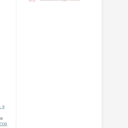
. 9
do
COS