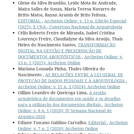
Gleise da Silva Brandão, Leide Mota de Andrade,
Maíra Salles de Souza, Maria Teresa Navarro de
Britto Matos, Rayan Aramís de Brito Feitoza,
EDITORIAL
,
Archeion Online: v. 13 n. Edição Especial
(2025): X CNA - Congresso Nacional de Arquivologia
Célio Roberto Freire de Miranda, Isabel Cristina
Lourenço Freire, Claudialyne da Silva Araújo, Thais
Helen do Nascimento Santos,
TRANSFORMAÇÃO
DIGITAL NA GESTÃO E PRESERVAÇÃO DE
DOCUMENTOS ARQUIVÍSTICOS
,
Archeion Online: v.
13 n. 2 (2025): Archeion Online
Mariana Lousada Pinha, Thales Oliveira do
Nascimento ,
AS RELAÇÕES ENTRE A LEI GERAL DE
PROTEÇÃO DE DADOS PESSOAIS E A ARQUIVOLOGIA
,
Archeion Online: v. 12 n. 2 (2024): Archeion Online
Gillian Leandro de Queiroga Lima,
A gestão
arquivística de documentos em saúde e os desafios
para a utilização dos documentos digitais
,
Archeion
Online: v. 8 n. 1 (2020): IV Semana Nacional de
Arquivo-2020
Ediane Toscano Galdino Carvalho,
Editorial
,
Archeion
Online: v. 7 n. 2 (2020): Archeion Online