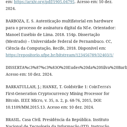
em:
https://arxiv.org/pdf/1905.04795
. Acesso em: 10 dez.
2024.
BARBOZA, E. S. Autenticação multifatorial em hardware
para o processo de assinatura digital da Nf-e. Orientador:
Manoel Eusébio de Lima. 2018. 154p. Dissertação
(Mestrado) – Universidade Federal de Pernambuco. CC,
Ciência da Computação, Recife, 2018. Disponível em:
https://repositorio.ufpe.br/bitstream/123456789/32403/1/
DISSERTA%c3%87%c3%83O%20Eudes%20da%20Silva%20Barbo
Acesso em: 10 dez. 2024.
BARKATULLAH, J.; HANKE, T. Goldstrike 1: CoinTerra's
First-Generation Cryptocurrency Mining Processor for
Bitcoin. IEEE Micro, v. 35, n. 2, p. 68-76, 2015, DOI:
10.1109/MM.2015.13. Acesso em: 10 dez. 2024.
BRASIL. Casa Civil. Presidência da República. Instituto
Nacional de Tecnologia da Informação (ITI). Instrução