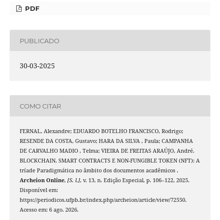
PDF
PUBLICADO
30-03-2025
COMO CITAR
FERNAL, Alexandre; EDUARDO BOTELHO FRANCISCO, Rodrigo;
RESENDE DA COSTA, Gustavo; HARA DA SILVA , Paula; CAMPANHA
DE CARVALHO MADIO , Telma; VIEIRA DE FREITAS ARAÚJO, André.
BLOCKCHAIN, SMART CONTRACTS E NON-FUNGIBLE TOKEN (NFT): A
tríade Paradigmática no âmbito dos documentos acadêmicos .
Archeion Online
,
[S. l.]
, v. 13, n. Edição Especial, p. 106–122, 2025.
Disponível em:
https://periodicos.ufpb.br/index.php/archeion/article/view/72550.
Acesso em: 6 ago. 2026.