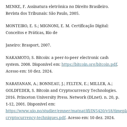
MENKE, F. Assinatura eletrônica no Direito Brasileiro.
Revista dos Tribunais: São Paulo, 2005.
MONTEIRO, E. S.; MIGNONI, E. M. Certificação Digital:
Conceitos e Práticas, Rio de
Janeiro: Brasport, 2007.
NAKAMOTO, S. Bitcoin: a peer-to-peer electronic cash
system. 2008. Disponível em:
https://bitcoin.org/bitcoin.pdf
.
Acesso em: 10 dez. 2024.
NARAYANAN, A.; BONNEAU, J.; FELTEN, E.; MILLER, A.;
GOLDFEDER, S. Bitcoin and Cryptocurrency Technologies.
2016. Princeton University Press. Network (DLnet). n. 20, p.
1-12, 2001. Disponível em:
https://www.uio.no/studier/emner/matnat/ifi/IN5420/v18/timepl
cryptocurrency-techniques.pdf
. Acesso em: 10 dez. 2024.