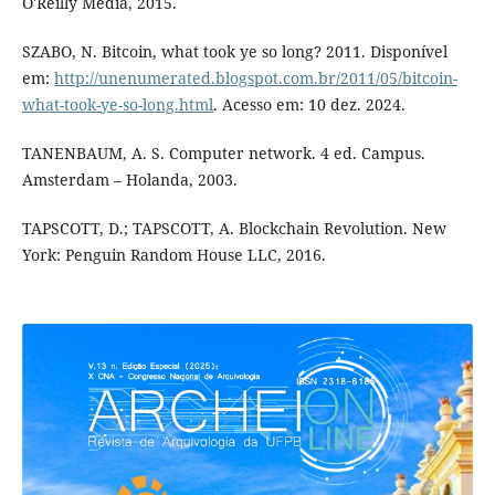
O'Reilly Media, 2015.
SZABO, N. Bitcoin, what took ye so long? 2011. Disponível
em:
http://unenumerated.blogspot.com.br/2011/05/bitcoin-
what-took-ye-so-long.html
. Acesso em: 10 dez. 2024.
TANENBAUM, A. S. Computer network. 4 ed. Campus.
Amsterdam – Holanda, 2003.
TAPSCOTT, D.; TAPSCOTT, A. Blockchain Revolution. New
York: Penguin Random House LLC, 2016.