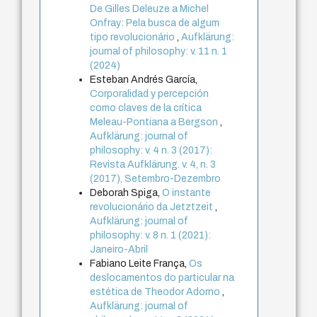
De Gilles Deleuze a Michel
Onfray: Pela busca de algum
tipo revolucionário
,
Aufklärung:
journal of philosophy: v. 11 n. 1
(2024)
Esteban Andrés García,
Corporalidad y percepción
como claves de la crítica
Meleau-Pontiana a Bergson
,
Aufklärung: journal of
philosophy: v. 4 n. 3 (2017):
Revista Aufklärung. v. 4, n. 3
(2017), Setembro-Dezembro
Deborah Spiga,
O instante
revolucionário da Jetztzeit
,
Aufklärung: journal of
philosophy: v. 8 n. 1 (2021):
Janeiro-Abril
Fabiano Leite França,
Os
deslocamentos do particular na
estética de Theodor Adorno
,
Aufklärung: journal of