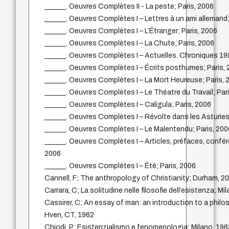
______. Oeuvres Complètes II - La peste; Paris, 2006
______. Oeuvres Complètes I – Lettres à un ami allemand;
______. Oeuvres Complètes I – L’Étranger; Paris, 2006
______. Oeuvres Complètes I – La Chute; Paris, 2006
______. Oeuvres Complètes I – Actuelles. Chroniques 1
______. Oeuvres Complètes I – Écrits posthumes; Paris,
______. Oeuvres Complètes I – La Mort Heureuse; Paris, 
______. Oeuvres Complètes I – Le Théatre du Travail; Par
______. Oeuvres Complètes I – Caligula; Paris, 2006
______. Oeuvres Complètes I – Révolte dans les Asturies
______. Oeuvres Complètes I – Le Malentendu; Paris, 200
______. Oeuvres Complètes I – Articles, préfaces, confé
2006
______. Oeuvres Complètes I – Été; Paris, 2006
Cannell, F; The anthropology of Christianity; Durham, 2
Carrara, C; La solitudine nelle filosofie dell’esistenza; Mi
Cassirer, C; An essay of man: an introduction to a phil
Hven, CT, 1962
Chiodi, P; Esistenzialismo e fenomenologia; Milano, 196