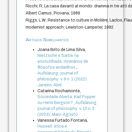
Ricchi, R; La casa davanti al mondo: dramma in tre atti d
Albert Camus; Piovana, 1989
Riggs, L.W; Resistance to culture in Molière, Laclos, Fl
modernist approach; Lewiston-Lampeter, 1992
Artigos Semelhantes
Joana Brito de Lima Silva,
Nietzsche e Sartre na
encruzilhada: itinerários de
filósofos andarilhos
,
Aufklärung: journal of
philosophy: v. 9 n. 1 (2022):
Janeiro-Abril
Catarina Rochamonte,
Sociedade Aberta: Karl Popper
ou Henri Bergson?
,
Aufklärung:
journal of philosophy: v. 10 n. 2
(2023): Maio-Agosto
Vanessa Furtado Fontana,
Husserl: ética e