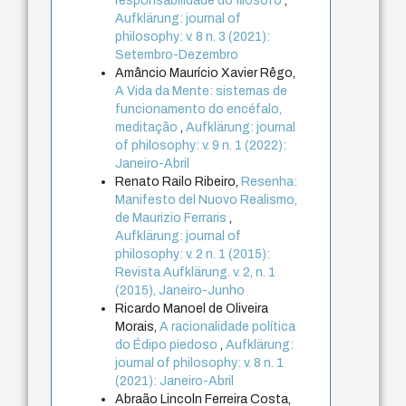
responsabilidade do filósofo
,
Aufklärung: journal of
philosophy: v. 8 n. 3 (2021):
Setembro-Dezembro
Amâncio Maurício Xavier Rêgo,
A Vida da Mente: sistemas de
funcionamento do encéfalo,
meditação
,
Aufklärung: journal
of philosophy: v. 9 n. 1 (2022):
Janeiro-Abril
Renato Railo Ribeiro,
Resenha:
Manifesto del Nuovo Realismo,
de Maurizio Ferraris
,
Aufklärung: journal of
philosophy: v. 2 n. 1 (2015):
Revista Aufklärung. v. 2, n. 1
(2015), Janeiro-Junho
Ricardo Manoel de Oliveira
Morais,
A racionalidade política
do Édipo piedoso
,
Aufklärung:
journal of philosophy: v. 8 n. 1
(2021): Janeiro-Abril
Abraão Lincoln Ferreira Costa,