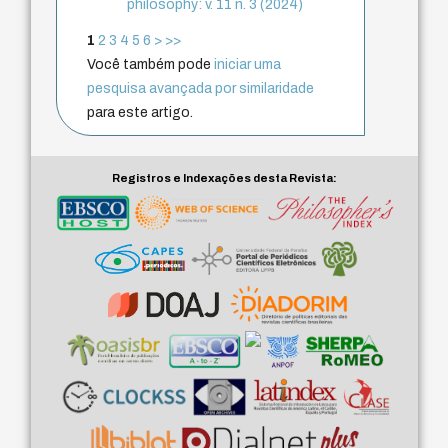
philosophy: v. 11 n. 3 (2024)
1
2
3
4
5
6
>
>>
Você também pode
iniciar uma
pesquisa avançada por similaridade
para este artigo.
Registros e Indexações desta Revista: