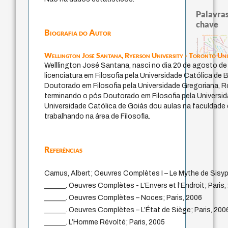
Palavras
chave
Biografia do Autor
identidade nacional
animais
palavr
protágoras
metafísica do tempo
experiência temporal
mind
multidimensionalidade
jacobi
logos
history of philosoph
guayaquil
fundamentalismo
intolerância
violencia
lei
j.c.m. neto
perdón
therapy
género
idade
Wellington José Santana,
Ryerson University - Toronto Uni
leyes
desejo
direito romano
Welllington José Santana, nasci no dia 20 de agosto de
licenciatura em Filosofia pela Universidade Católica de B
Doutorado em Filosofia pela Universidade Gregoriana, 
terminando o pós Doutorado em Filosofia pela Universi
Universidade Católica de Goiás dou aulas na faculdade
trabalhando na área de Filosofia.
Referências
Camus, Albert; Oeuvres Complètes I – Le Mythe de Sisyp
______. Oeuvres Complètes - L’Envers et l’Endroit; Paris,
______. Oeuvres Complètes – Noces; Paris, 2006
______. Oeuvres Complètes – L’État de Siège; Paris, 200
______. L’Homme Révolté; Paris, 2005