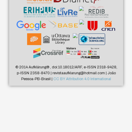
© 2014 Aufklärung
®
, doi:10.18012/ARF, e-ISSN 2318-9428,
p-ISSN 2358-8470 | revistaaufklarung@hotmail.com | João
Pessoa-PB-Brasil |
CC BY Attribution 4.0 International