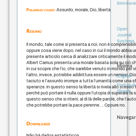
Bibliotecá
Palavras-chave:
Assurdo, morale, Dio, libertà
Open
Resumo
Journal
Systems
Il mondo, tale come si presenta a noi, non è comprensibile
oppure cosa viene dopo, nel caso in cui il mondo abbia un
presente articolo cerca di analizzare criticamente il modo
Albert Camus presenta una morale basata sola su ciò 
Idioma
in cui scopre che l’io, che sarebbe venuto in mondo per viv
l’altro, invece, potrebbe addirittura essere un nemico. Di
English
taciuto e l’assurdo irrompe a tutta l’umanità come una sf
Portuguê
speranze. In questo senso la libertà si rivela allo stess
(Brasil)
perché può portare il nulla oppure l’utopia di superare la 
questo senso che si ritieni, al di là delle parole, che l’au
che potrebbe portare la pace perenne…. Oppure no.
Navegar
Downloads
Não há dados estatísticos.