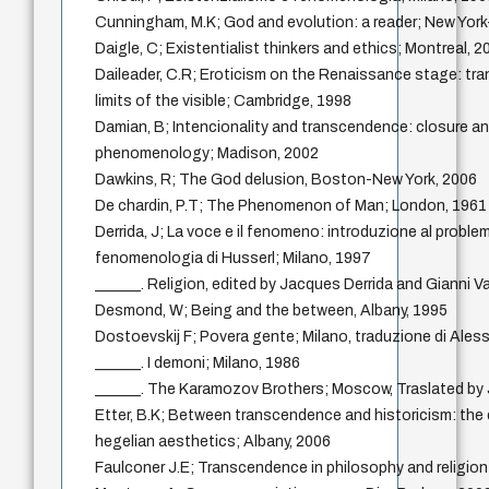
Cunningham, M.K; God and evolution: a reader; New Yor
Daigle, C; Existentialist thinkers and ethics; Montreal, 2
Daileader, C.R; Eroticism on the Renaissance stage: tr
limits of the visible; Cambridge, 1998
Damian, B; Intencionality and transcendence: closure a
phenomenology; Madison, 2002
Dawkins, R; The God delusion, Boston-New York, 2006
De chardin, P.T; The Phenomenon of Man; London, 1961
Derrida, J; La voce e il fenomeno: introduzione al proble
fenomenologia di Husserl; Milano, 1997
______. Religion, edited by Jacques Derrida and Gianni V
Desmond, W; Being and the between, Albany, 1995
Dostoevskij F; Povera gente; Milano, traduzione di Aless
______. I demoni; Milano, 1986
______. The Karamozov Brothers; Moscow, Traslated by J
Etter, B.K; Between transcendence and historicism: the e
hegelian aesthetics; Albany, 2006
Faulconer J.E; Transcendence in philosophy and religio