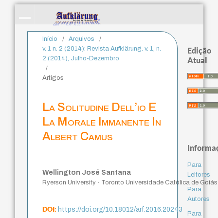
Início
/
Arquivos
/
v. 1 n. 2 (2014): Revista Aufklärung. v. 1, n.
Edição
2 (2014), Julho-Dezembro
Atual
/
Artigos
La Solitudine Dell’io E
La Morale Immanente In
Albert Camus
Informa
Para
Wellington José Santana
Leitores
Ryerson University - Toronto Universidade Católica de Goiás
Para
Autores
DOI:
https://doi.org/10.18012/arf.2016.20243
Para