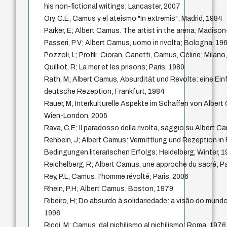
his non-fictional writings; Lancaster, 2007
Ory, C.E; Camus y el ateismo "In extremis"; Madrid, 1984
Parker, E; Albert Camus. The artist in the arena; Madiso
Passeri, P.V; Albert Camus, uomo in rivolta; Bologna, 19
Pozzoli, L; Profili: Cioran, Canetti, Camus, Céline; Milano
Quilliot, R; La mer et les prisons; Paris, 1980
Rath, M; Albert Camus, Absurdität und Revolte: eine Ein
deutsche Rezeption; Frankfurt, 1984
Rauer, M; Interkulturelle Aspekte im Schaffen von Alber
Wien-London, 2005
Rava, C.E; Il paradosso della rivolta, saggio su Albert C
Rehbein, J; Albert Camus: Vermittlung und Rezeption in 
Bedingungen literarischen Erfolgs; Heidelberg, Winter, 
Reichelberg, R; Albert Camus, une approche du sacré; Pa
Rey, P.L; Camus: l’homme révolté; Paris, 2006
Rhein, P.H; Albert Camus; Boston, 1979
Ribeiro, H; Do absurdo à solidariedade: a visão do mun
1996
Ricci, M; Camus, dal nichilismo al nichilismo; Roma, 1976