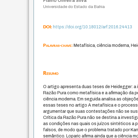
Flávio Oliveira Silva
Universidade do Estado da Bahia
DOI:
https://doi.org/10.18012/arf.2016.24413
Palavras-chave:
Metafísica, ciência moderna, He
Resumo
O artigo apresenta duas teses de Heidegger: a i
Razão Pura como metafísica e a afirmação da p
ciência moderna. Em seguida analisa as objeçõe
essas teses no artigo A metafísica e o processo
argumentar que suas contestações não se sust
Crítica da Razão Pura não se destina a investig
as condições nas quais os juízos sintéticos a p
falsos, de modo que o problema tratado por Kan
semântico. Loparic afirma ainda que a ciência 