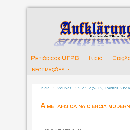
Periódicos UFPB
Inicio
Ediçã
Informações
Início
/
Arquivos
/
v. 2 n. 2 (2015): Revista Aufkl
A metafísica na ciência moder