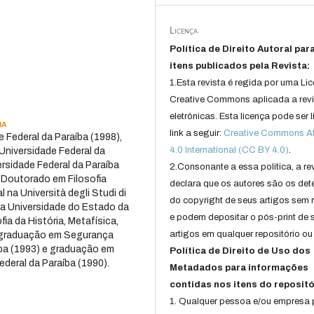
Licença
Política de Direito Autoral par
itens publicados pela Revista:
1.Esta revista é regida por uma Li
Creative Commons aplicada a rev
eletrônicas. Esta licença pode ser 
ia
link a seguir:
Creative Commons Att
 Federal da Paraíba (1998),
4.0 International (CC BY 4.0)
.
niversidade Federal da
ersidade Federal da Paraíba
2.Consonante a essa politica, a re
 Doutorado em Filosofia
declara que os autores são os det
a Università degli Studi di
do copyright de seus artigos sem r
 da Universidade do Estado da
e podem depositar o pós-print de 
ia da História, Metafísica,
artigos em qualquer repositório ou 
a graduação em Segurança
aíba (1993) e graduação em
Política de Direito de Uso dos
deral da Paraíba (1990).
Metadados para informações
contidas nos itens do repositó
1. Qualquer pessoa e/ou empresa