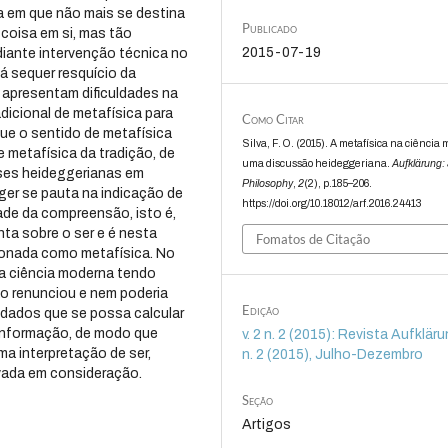
da em que não mais se destina
Publicado
 coisa em si, mas tão
2015-07-19
diante intervenção técnica no
á sequer resquício da
 apresentam dificuldades na
dicional de metafísica para
Como Citar
que o sentido de metafísica
Silva, F. O. (2015). A metafísica na ciência
 metafísica da tradição, de
uma discussão heideggeriana.
Aufklärung: 
eses heideggerianas em
Philosophy
,
2
(2), p.185–206.
ger se pauta na indicação de
https://doi.org/10.18012/arf.2016.24413
ade da compreensão, isto é,
ta sobre o ser e é nesta
Fomatos de Citação
ionada como metafísica. No
 a ciência moderna tendo
o renunciou e nem poderia
Edição
 dados que se possa calcular
 informação, de modo que
v. 2 n. 2 (2015): Revista Aufklärun
a interpretação de ser,
n. 2 (2015), Julho-Dezembro
vada em consideração.
Seção
Artigos