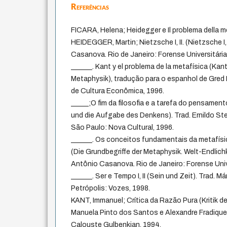
Referências
FICARA, Helena; Heidegger e Il problema della m
HEIDEGGER, Martin; Nietzsche I, II. (Nietzsche I,
Casanova. Rio de Janeiro: Forense Universitária
______. Kant y el problema de la metafísica (Kan
Metaphysik), tradução para o espanhol de Gred
de Cultura Econômica, 1996.
_____;O fim da filosofia e a tarefa do pensamen
und die Aufgabe des Denkens). Trad. Ernildo St
São Paulo: Nova Cultural, 1996.
______. Os conceitos fundamentais da metafísic
(Die Grundbegriffe der Metaphysik. Welt-Endlich
Antônio Casanova. Rio de Janeiro: Forense Unive
______. Ser e Tempo I, II (Sein und Zeit). Trad. 
Petrópolis: Vozes, 1998.
KANT, Immanuel; Crítica da Razão Pura (Kritik de
Manuela Pinto dos Santos e Alexandre Fradique
Calouste Gulbenkian, 1994.