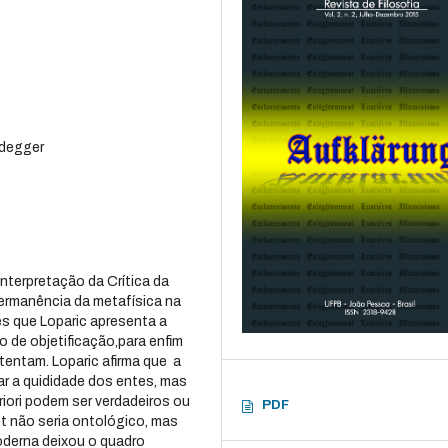
idegger
nterpretação da Crítica da
ermanência da metafísica na
s que Loparic apresenta a
 de objetificação,para enfim
entam. Loparic afirma que a
ar a quididade dos entes, mas
riori podem ser verdadeiros ou
PDF
t não seria ontológico, mas
moderna deixou o quadro