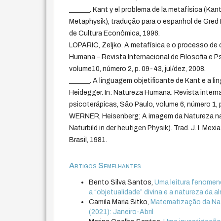
______. Kant y el problema de la metafísica (Kan
Metaphysik), tradução para o espanhol de Gred
de Cultura Econômica, 1996.
LOPARIC, Zeljko. A metafísica e o processo de o
Humana – Revista Internacional de Filosofia e P
volume10, número 2, p. 09-43, jul/dez, 2008.
______. A linguagem objetificante de Kant e a l
Heidegger. In: Natureza Humana: Revista internac
psicoterápicas, São Paulo, volume 6, número 1, p
WERNER, Heisenberg; A imagem da Natureza na
Naturbild in der heutigen Physik). Trad. J. I. Mexi
Brasil, 1981.
Artigos Semelhantes
Bento Silva Santos,
Uma leitura fenomeno
a “objetualidade” divina e a natureza da a
Camila Maria Sitko,
Matematização da Nat
(2021): Janeiro-Abril