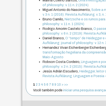
Marina Coelho Santos,
Uma investigação 
of philosophy: v. 11 n. 2 (2024)
Miguel Antonio do Nascimento,
Sobre a m
v. 3 n. 1 (2016): Revista Aufklärung. v. 3, 
Bruno Camilo,
Nietzsche e os rumos para 
philosophy: v. 11 n. 1 (2024)
Rodrigo Amorim Castelo Branco,
O passe
philosophy: v. 6 n. 2 (2019): Revista Aufkl
Daniel Branco,
O “tempo” de Heidegger e 
Aufklärung: journal of philosophy: v. 12 n.
Hernandez Vivan Eichenberger Eichenber
transformação hegeliana da compreensã
Maio-Agosto
Robson Costa Cordeiro,
Linguagem e po
philosophy: v. 2 n. 2 (2015): Revista Aufkl
Jesús Adrián Escudero,
Heidegger, leitor 
Revista Aufklärung. Linguagem e Poesia –
1
2
3
4
5
6
7
8
9
10
>
>>
Você também pode
iniciar uma pesquisa avançad