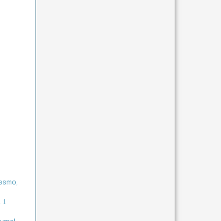
mesmo,
. 1