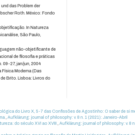
t und das Problem der
 Ibscher Roth. México: Fondo
bjetificação. In Natureza
sicanálise, São Paulo,
inguagem não-objetificante de
ional de filosofia e práticas
. 09-27, jan/jun, 2004
 Física Moderna (Das
a de Brito. Lisboa: Livros do
lógica do Livro X, 5-7 das Confissões de Agostinho: O saber de si 
lma
,
Aufklärung: journal of philosophy: v. 8 n. 1 (2021): Janeiro-Abril
ureza: do século XVI ao XVIII
,
Aufklärung: journal of philosophy: v. 8 n