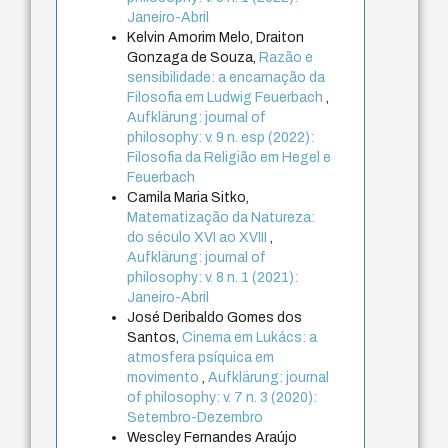
Janeiro-Abril
Kelvin Amorim Melo, Draiton
Gonzaga de Souza,
Razão e
sensibilidade: a encarnação da
Filosofia em Ludwig Feuerbach
,
Aufklärung: journal of
philosophy: v. 9 n. esp (2022):
Filosofia da Religião em Hegel e
Feuerbach
Camila Maria Sitko,
Matematização da Natureza:
do século XVI ao XVIII
,
Aufklärung: journal of
philosophy: v. 8 n. 1 (2021):
Janeiro-Abril
José Deribaldo Gomes dos
Santos,
Cinema em Lukács: a
atmosfera psíquica em
movimento
,
Aufklärung: journal
of philosophy: v. 7 n. 3 (2020):
Setembro-Dezembro
Wescley Fernandes Araújo