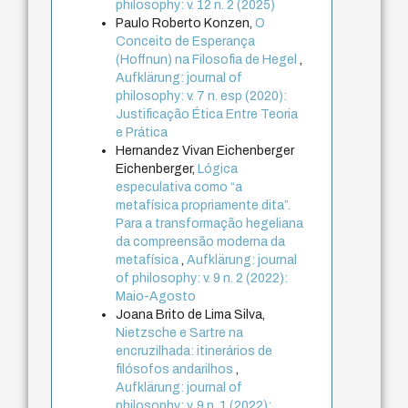
philosophy: v. 12 n. 2 (2025)
Paulo Roberto Konzen,
O
Conceito de Esperança
(Hoffnun) na Filosofia de Hegel
,
Aufklärung: journal of
philosophy: v. 7 n. esp (2020):
Justificação Ética Entre Teoria
e Prática
Hernandez Vivan Eichenberger
Eichenberger,
Lógica
especulativa como “a
metafísica propriamente dita”.
Para a transformação hegeliana
da compreensão moderna da
metafísica
,
Aufklärung: journal
of philosophy: v. 9 n. 2 (2022):
Maio-Agosto
Joana Brito de Lima Silva,
Nietzsche e Sartre na
encruzilhada: itinerários de
filósofos andarilhos
,
Aufklärung: journal of
philosophy: v. 9 n. 1 (2022):