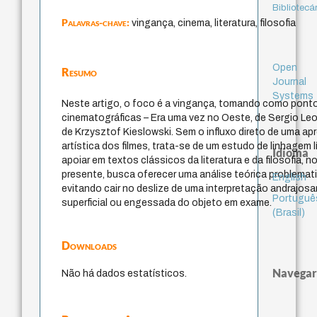
Bibliotecá
Palavras-chave:
vingança, cinema, literatura, filosofia
Open
Resumo
Journal
Systems
Neste artigo, o foco é a vingança, tomando como ponto
cinematográficas – Era uma vez no Oeste, de Sergio Leo
de Krzysztof Kieslowski. Sem o influxo direto de uma a
artística dos filmes, trata-se de um estudo de linhagem l
Idioma
apoiar em textos clássicos da literatura e da filosofia, 
presente, busca oferecer uma análise teórica problemat
English
evitando cair no deslize de uma interpretação andrajosa
Portuguê
superficial ou engessada do objeto em exame.
(Brasil)
Downloads
Navegar
Não há dados estatísticos.