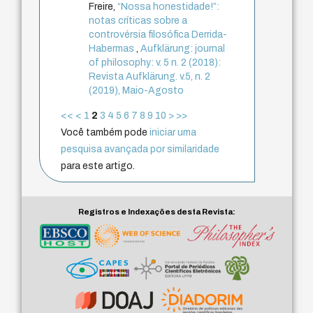
Freire,
“Nossa honestidade!”:
notas críticas sobre a
controvérsia filosófica Derrida-
Habermas
,
Aufklärung: journal
of philosophy: v. 5 n. 2 (2018):
Revista Aufklärung. v.5, n. 2
(2019), Maio-Agosto
<<
<
1
2
3
4
5
6
7
8
9
10
>
>>
Você também pode
iniciar uma
pesquisa avançada por similaridade
para este artigo.
Registros e Indexações desta Revista: