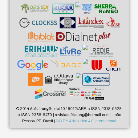
© 2014 Aufklärung
®
, doi:10.18012/ARF, e-ISSN 2318-9428,
p-ISSN 2358-8470 | revistaaufklarung@hotmail.com | João
Pessoa-PB-Brasil |
CC BY Attribution 4.0 International