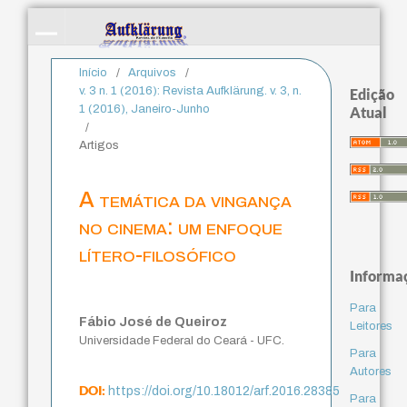
Início
/
Arquivos
/
v. 3 n. 1 (2016): Revista Aufklärung. v. 3, n.
Edição
1 (2016), Janeiro-Junho
Atual
/
Artigos
A temática da vingança
no cinema: um enfoque
lítero-filosófico
Informa
Para
Fábio José de Queiroz
Leitores
Universidade Federal do Ceará - UFC.
Para
Autores
DOI:
https://doi.org/10.18012/arf.2016.28385
Para