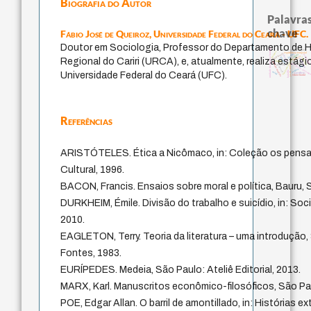
Biografia do Autor
Palavras
chave
Fábio José de Queiroz,
Universidade Federal do Ceará - UFC.
Doutor em Sociologia, Professor do Departamento de Hi
unidade da pessoa humana
history of philosophy
animais
experiência temporal
intolerância
jacobi
idade
pedagogi
therapy
palavra
violencia
género
Regional do Cariri (URCA), e, atualmente, realiza está
fundamentalismo
protágoras
logos
homem-medida
leyes
metafísica do temp
guayaquil
j.c.m. neto
lei
desejo
perdón
bataille
mind
Universidade Federal do Ceará (UFC).
sacrifício
viktor frankl
Referências
ARISTÓTELES. Ética a Nicômaco, in: Coleção os pensa
Cultural, 1996.
BACON, Francis. Ensaios sobre moral e política, Bauru,
DURKHEIM, Émile. Divisão do trabalho e suicídio, in: Soc
2010.
EAGLETON, Terry. Teoria da literatura – uma introdução,
Fontes, 1983.
EURÍPEDES. Medeia, São Paulo: Ateliê Editorial, 2013.
MARX, Karl. Manuscritos econômico-filosóficos, São Pa
POE, Edgar Allan. O barril de amontillado, in: Histórias e