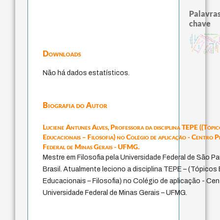
Palavras
chave
filosofia francesa
experiência temporal
filosofia brasileira
violenci
homem-medida
desejo
metafísica do tem
pedagogia
ther
sacrifício
identidade nacional
jacobi
fundamentalismo
género
palavra
guayaquil
j.c.m. neto
intolerância
idade
protágoras
leyes
perdón
mind
Downloads
logos
lei
Não há dados estatísticos.
Biografia do Autor
Luciene Antunes Alves,
Professora da disciplina TEPE ((Tópic
Educacionais – Filosofia) no Colégio de aplicação - Centro 
Federal de Minas Gerais - UFMG.
Mestre em Filosofia pela Universidade Federal de São P
Brasil. Atualmente leciono a disciplina TEPE – (Tópicos
Educacionais – Filosofia) no Colégio de aplicação - Ce
Universidade Federal de Minas Gerais – UFMG.