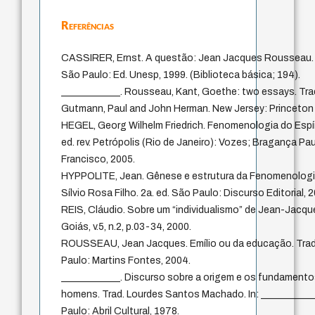
Referências
CASSIRER, Ernst. A questão: Jean Jacques Rousseau. T
São Paulo: Ed. Unesp, 1999. (Biblioteca básica; 194).
____________. Rousseau, Kant, Goethe: two essays. Tr
Gutmann, Paul and John Herman. New Jersey: Princeton 
HEGEL, Georg Wilhelm Friedrich. Fenomenologia do Espír
ed. rev. Petrópolis (Rio de Janeiro): Vozes; Bragança Pau
Francisco, 2005.
HYPPOLITE, Jean. Gênese e estrutura da Fenomenologia 
Sílvio Rosa Filho. 2a. ed. São Paulo: Discurso Editorial, 
REIS, Cláudio. Sobre um “individualismo” de Jean-Jacq
Goiás, v.5, n.2, p.03-34, 2000.
ROUSSEAU, Jean Jacques. Emílio ou da educação. Trad. 
Paulo: Martins Fontes, 2004.
____________. Discurso sobre a origem e os fundamento
homens. Trad. Lourdes Santos Machado. In: ___________
Paulo: Abril Cultural, 1978.