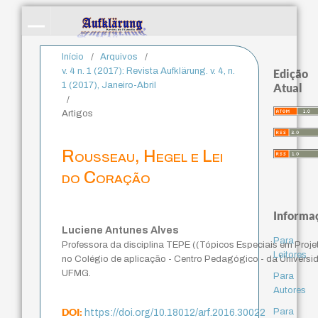
Início
/
Arquivos
/
v. 4 n. 1 (2017): Revista Aufklärung. v. 4, n.
Edição
1 (2017), Janeiro-Abril
Atual
/
Artigos
Rousseau, Hegel e Lei
do Coração
Informa
Luciene Antunes Alves
Para
Professora da disciplina TEPE ((Tópicos Especiais em Projet
Leitores
no Colégio de aplicação - Centro Pedagógico - da Universid
UFMG.
Para
Autores
DOI:
Para
https://doi.org/10.18012/arf.2016.30022