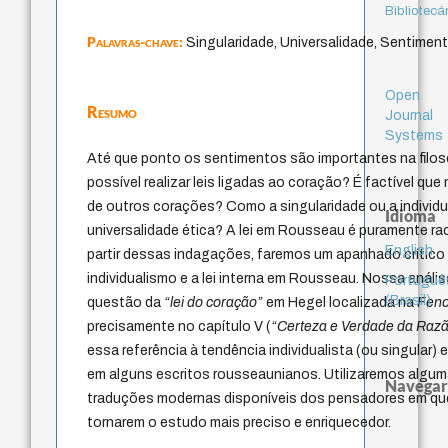
Bibliotecá
Palavras-chave:
Singularidade, Universalidade, Sentiment
Open
Resumo
Journal
Systems
Até que ponto os sentimentos são importantes na filo
possível realizar leis ligadas ao coração? É factível qu
de outros corações? Como a singularidade ou a individu
Idioma
universalidade ética? A lei em Rousseau é puramente ra
English
partir dessas indagações, faremos um apanhado crítico
individualismo e a lei interna em Rousseau. Nossa anál
Portuguê
(Brasil)
questão da
“lei do coração”
em Hegel localizada na
Feno
precisamente no capítulo V (
“Certeza e Verdade da Raz
essa referência à tendência individualista (ou singular
em alguns escritos rousseaunianos. Utilizaremos alguma
Navegar
traduções modernas disponíveis dos pensadores em qu
tornarem o estudo mais preciso e enriquecedor.