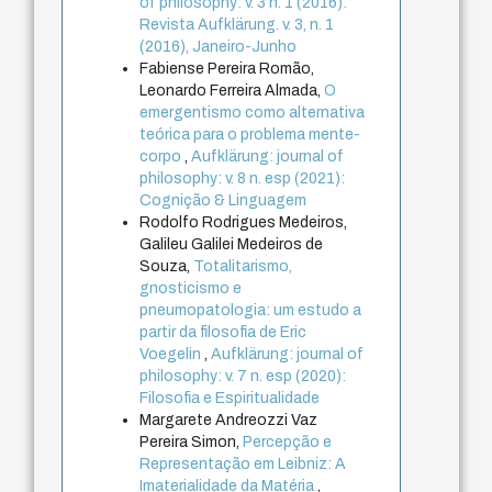
of philosophy: v. 3 n. 1 (2016):
Revista Aufklärung. v. 3, n. 1
(2016), Janeiro-Junho
Fabiense Pereira Romão,
Leonardo Ferreira Almada,
O
emergentismo como alternativa
teórica para o problema mente-
corpo
,
Aufklärung: journal of
philosophy: v. 8 n. esp (2021):
Cognição & Linguagem
Rodolfo Rodrigues Medeiros,
Galileu Galilei Medeiros de
Souza,
Totalitarismo,
gnosticismo e
pneumopatologia: um estudo a
partir da filosofia de Eric
Voegelin
,
Aufklärung: journal of
philosophy: v. 7 n. esp (2020):
Filosofia e Espiritualidade
Margarete Andreozzi Vaz
Pereira Simon,
Percepção e
Representação em Leibniz: A
Imaterialidade da Matéria
,