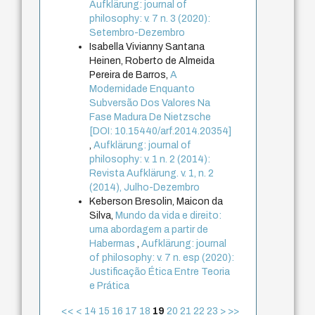
Aufklärung: journal of
philosophy: v. 7 n. 3 (2020):
Setembro-Dezembro
Isabella Vivianny Santana
Heinen, Roberto de Almeida
Pereira de Barros,
A
Modernidade Enquanto
Subversão Dos Valores Na
Fase Madura De Nietzsche
[DOI: 10.15440/arf.2014.20354]
,
Aufklärung: journal of
philosophy: v. 1 n. 2 (2014):
Revista Aufklärung. v. 1, n. 2
(2014), Julho-Dezembro
Keberson Bresolin, Maicon da
Silva,
Mundo da vida e direito:
uma abordagem a partir de
Habermas
,
Aufklärung: journal
of philosophy: v. 7 n. esp (2020):
Justificação Ética Entre Teoria
e Prática
<<
<
14
15
16
17
18
19
20
21
22
23
>
>>