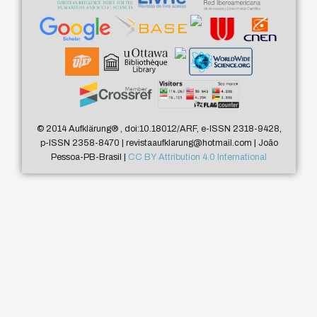
© 2014 Aufklärung
®
, doi:10.18012/ARF, e-ISSN 2318-9428,
p-ISSN 2358-8470 | revistaaufklarung@hotmail.com | João
Pessoa-PB-Brasil |
CC BY Attribution 4.0 International