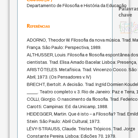
Departamento de Filosofia e História da Educação
Palavras
chave
intolerância
papel da lei
perdón
history of philosophy
lei
palavra
não maleficência
Referências
logos
guayaquil
fundamentalismo
protágoras
realidad
bataille
metafísica do tempo
idade
desejo
jacobi
j.c.m. neto
animais
violencia
género
leyes
pedagogi
mind
therapy
experiência temporal
ADORNO, Theodor W. Filosofia da nova música. Trad. M
França. São Paulo: Perspectiva, 1989.
ALTHUSSER, Louis. Filosofia e filosofia espontânea do
cientistas. Trad. Elisa Amado Bacelar. Lisboa: Presença,
ARISTÓTELES. Metafísica. Trad. Vincenzo Cocco. São 
Abril, 1973. (Os Pensadores v. IV)
BRECHT, Bertolt. A decisão. Trad. Ingrid Dormien Koudela
_____. Teatro completo v. 3. Rio de Janeiro: Paz e Terra, 
COLLI, Giorgio. O nascimento da filosofia. Trad. Federico
Carotti. Campinas: Ed. da Unicamp, 1988.
HEIDEGGER, Martin. Que é isto – a Filosofia? Trad. Ernil
Stein. São Paulo: Abril Cultural, 1973.
LÉVY-STRAUSS, Claude. Tristes Trópicos. Trad. Jorge
Constante Pereira. Lisboa: Edições 70, 1979.