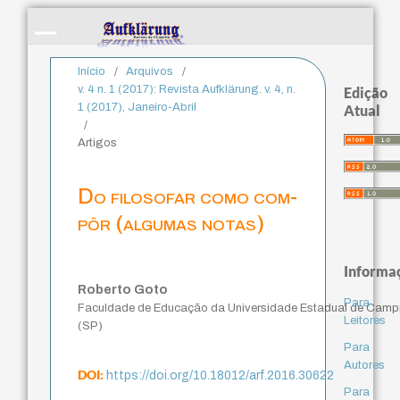
Início
/
Arquivos
/
v. 4 n. 1 (2017): Revista Aufklärung. v. 4, n.
Edição
1 (2017), Janeiro-Abril
Atual
/
Artigos
Do filosofar como com-
pôr (algumas notas)
Informa
Roberto Goto
Para
Faculdade de Educação da Universidade Estadual de Camp
Leitores
(SP)
Para
Autores
DOI:
https://doi.org/10.18012/arf.2016.30622
Para