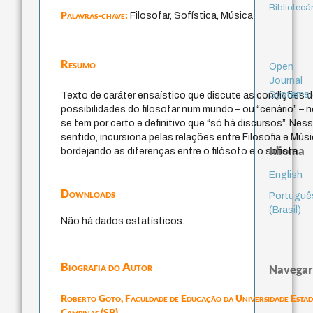
Bibliotecá
Palavras-chave:
Filosofar, Sofística, Música
Resumo
Open
Journal
Systems
Texto de caráter ensaístico que discute as condições 
possibilidades do filosofar num mundo – ou “cenário” – n
se tem por certo e definitivo que “só há discursos”. Nes
sentido, incursiona pelas relações entre Filosofia e Músi
Idioma
bordejando as diferenças entre o filósofo e o sofista.
English
Downloads
Portuguê
(Brasil)
Não há dados estatísticos.
Biografia do Autor
Navegar
Roberto Goto,
Faculdade de Educação da Universidade Estad
Campinas (SP)