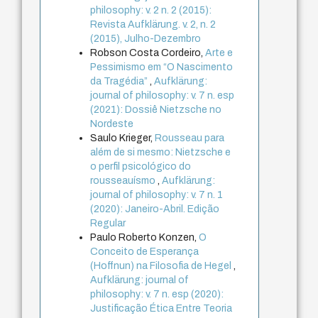
philosophy: v. 2 n. 2 (2015):
Revista Aufklärung. v. 2, n. 2
(2015), Julho-Dezembro
Robson Costa Cordeiro,
Arte e
Pessimismo em “O Nascimento
da Tragédia”
,
Aufklärung:
journal of philosophy: v. 7 n. esp
(2021): Dossiê Nietzsche no
Nordeste
Saulo Krieger,
Rousseau para
além de si mesmo: Nietzsche e
o perfil psicológico do
rousseauísmo
,
Aufklärung:
journal of philosophy: v. 7 n. 1
(2020): Janeiro-Abril. Edição
Regular
Paulo Roberto Konzen,
O
Conceito de Esperança
(Hoffnun) na Filosofia de Hegel
,
Aufklärung: journal of
philosophy: v. 7 n. esp (2020):
Justificação Ética Entre Teoria