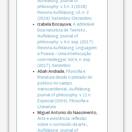
Aufklärung: journal of
philosophy: v. 5 n. 3 (2018):
Revista Aufklärung. v.5, n. 3
(2019), Setembro-Dezembro
Izabela Bocayuva,
A admirável
boa natureza de Teeteto
,
Aufklärung: journal of
philosophy: v. 4 n. esp. (2017):
Revista Aufklärung. Linguagem
e Poesia – Uma interlocução
com Heidegger, Vol.4, n. esp.
(2017), Setembro
Abah Andrade,
Filosofia e
literatura desde o primado do
poético no campo
transcendental
,
Aufklärung:
journal of philosophy: v. 11 n.
Especial (2024): Filosofia e
Literatura
Miguel Antonio do Nascimento,
Arte e existência: reflexão
sobre o conteúdo da arte
,
Aufklärung: journal of