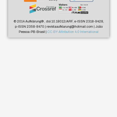
© 2014 Aufklärung
®
, doi:10.18012/ARF, e-ISSN 2318-9428,
p-ISSN 2358-8470 | revistaaufklarung@hotmail.com | João
Pessoa-PB-Brasil |
CC BY Attribution 4.0 International