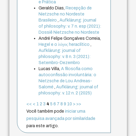
e Prática
Geraldo Dias,
Recepção de
Nietzsche no Nordeste
Brasileiro
,
Aufklärung: journal
of philosophy: v. 7 n. esp (2021):
Dossiê Nietzsche no Nordeste
André Felipe Gonçalves Correia,
Hegel e o λόγος heraclítico
,
Aufklärung: journal of
philosophy: v. 8 n. 3 (2021):
Setembro-Dezembro
Lucas Villa,
A filosofia como
autoconfissão involuntária: o
Nietzsche de Lou Andreas-
Salomé
,
Aufklärung: journal of
philosophy: v. 12 n. 2 (2025)
<<
<
1
2
3
4
5
6
7
8
9
10
>
>>
Você também pode
iniciar uma
pesquisa avançada por similaridade
para este artigo.