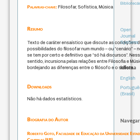
Bibliotecá
Palavras-chave:
Filosofar, Sofística, Música
Resumo
Open
Journal
Systems
Texto de caráter ensaístico que discute as condições 
possibilidades do filosofar num mundo – ou “cenário” – n
se tem por certo e definitivo que “só há discursos”. Nes
sentido, incursiona pelas relações entre Filosofia e Músi
Idioma
bordejando as diferenças entre o filósofo e o sofista.
English
Downloads
Portuguê
(Brasil)
Não há dados estatísticos.
Biografia do Autor
Navegar
Roberto Goto,
Faculdade de Educação da Universidade Estad
Campinas (SP)