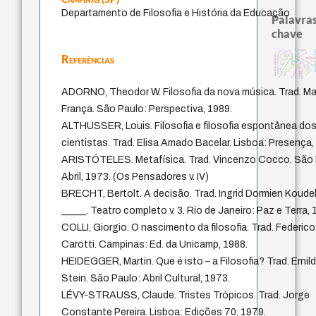
Departamento de Filosofia e História da Educação
Palavras
chave
sacrifício
desejo
animais
identidade n
therapy
filosofias indígenas
género
experiência temporal
Referências
guayaquil
protágoras
jacobi
arquivos mentais
prácticas artísticas
logos
palavra
metafísica do tempo
lei
fundamentalismo
idade
intolerância
realidad
perdón
j.c.m. neto
leyes
violencia
bataille
mind
ADORNO, Theodor W. Filosofia da nova música. Trad. M
França. São Paulo: Perspectiva, 1989.
ALTHUSSER, Louis. Filosofia e filosofia espontânea do
cientistas. Trad. Elisa Amado Bacelar. Lisboa: Presença,
ARISTÓTELES. Metafísica. Trad. Vincenzo Cocco. São 
Abril, 1973. (Os Pensadores v. IV)
BRECHT, Bertolt. A decisão. Trad. Ingrid Dormien Koudela
_____. Teatro completo v. 3. Rio de Janeiro: Paz e Terra, 
COLLI, Giorgio. O nascimento da filosofia. Trad. Federico
Carotti. Campinas: Ed. da Unicamp, 1988.
HEIDEGGER, Martin. Que é isto – a Filosofia? Trad. Ernil
Stein. São Paulo: Abril Cultural, 1973.
LÉVY-STRAUSS, Claude. Tristes Trópicos. Trad. Jorge
Constante Pereira. Lisboa: Edições 70, 1979.