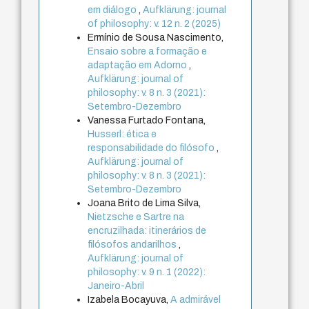
em diálogo
,
Aufklärung: journal
of philosophy: v. 12 n. 2 (2025)
Ermínio de Sousa Nascimento,
Ensaio sobre a formação e
adaptação em Adorno
,
Aufklärung: journal of
philosophy: v. 8 n. 3 (2021):
Setembro-Dezembro
Vanessa Furtado Fontana,
Husserl: ética e
responsabilidade do filósofo
,
Aufklärung: journal of
philosophy: v. 8 n. 3 (2021):
Setembro-Dezembro
Joana Brito de Lima Silva,
Nietzsche e Sartre na
encruzilhada: itinerários de
filósofos andarilhos
,
Aufklärung: journal of
philosophy: v. 9 n. 1 (2022):
Janeiro-Abril
Izabela Bocayuva,
A admirável