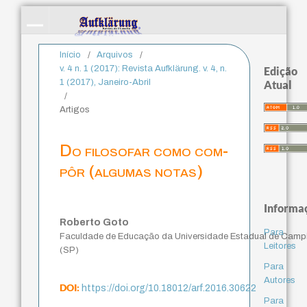
Início
/
Arquivos
/
v. 4 n. 1 (2017): Revista Aufklärung. v. 4, n.
Edição
1 (2017), Janeiro-Abril
Atual
/
Artigos
Do filosofar como com-
pôr (algumas notas)
Informa
Roberto Goto
Para
Faculdade de Educação da Universidade Estadual de Camp
Leitores
(SP)
Para
Autores
DOI:
https://doi.org/10.18012/arf.2016.30622
Para