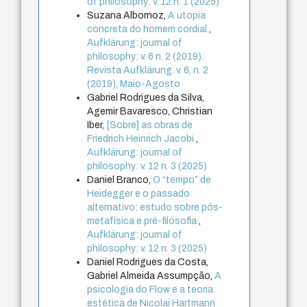
of philosophy: v. 12 n. 1 (2025)
Suzana Albornoz,
A utopia
concreta do homem cordial
,
Aufklärung: journal of
philosophy: v. 6 n. 2 (2019):
Revista Aufklärung. v. 6, n. 2
(2019), Maio-Agosto
Gabriel Rodrigues da Silva,
Agemir Bavaresco, Christian
Iber,
[Sobre] as obras de
Friedrich Heinrich Jacobi
,
Aufklärung: journal of
philosophy: v. 12 n. 3 (2025)
Daniel Branco,
O “tempo” de
Heidegger e o passado
alternativo: estudo sobre pós-
metafísica e pré-filosofia
,
Aufklärung: journal of
philosophy: v. 12 n. 3 (2025)
Daniel Rodrigues da Costa,
Gabriel Almeida Assumpção,
A
psicologia do Flow e a teoria
estética de Nicolai Hartmann