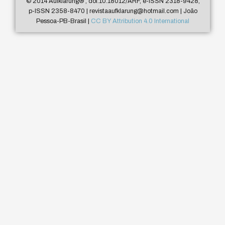
© 2014 Aufklärung
®
, doi:10.18012/ARF, e-ISSN 2318-9428,
p-ISSN 2358-8470 | revistaaufklarung@hotmail.com | João
Pessoa-PB-Brasil |
CC BY Attribution 4.0 International