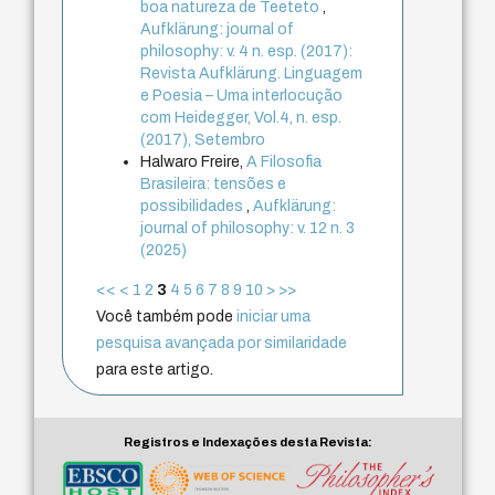
boa natureza de Teeteto
,
Aufklärung: journal of
philosophy: v. 4 n. esp. (2017):
Revista Aufklärung. Linguagem
e Poesia – Uma interlocução
com Heidegger, Vol.4, n. esp.
(2017), Setembro
Halwaro Freire,
A Filosofia
Brasileira: tensões e
possibilidades
,
Aufklärung:
journal of philosophy: v. 12 n. 3
(2025)
<<
<
1
2
3
4
5
6
7
8
9
10
>
>>
Você também pode
iniciar uma
pesquisa avançada por similaridade
para este artigo.
Registros e Indexações desta Revista: