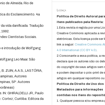
nio de Almeida. Rio de
Licença
ca do Esclarecimento. 4a
Política de Direito Autoral par
itens publicados pela Revista:
 da vida danificada. Tradução
1.Esta revista é regida por uma Li
, 1992.
Creative Commons aplicada a rev
andes Cientistas Sociais.
eletrônicas. Esta licença pode ser 
link a seguir:
Creative Commons Att
 e introdução de Wolfgang
4.0 International (CC BY 4.0)
.
2.Consonante a essa politica, a re
 Wolfgang Leo Maar. São
declara que os autores são os det
do copyright de seus artigos sem r
, B. ZUIN, A.A.S., LASTÓRIA,
e podem depositar o pós-print de 
 Campinas, Autores
artigos em qualquer repositório ou 
mpinas, SP: Autores
Política de Direito de Uso dos
porâneas)
Metadados para informações
e. IN: GHIRALDELLI JR., Paulo
contidas nos itens do repositó
: Cortez; Curitiba: Editora da
1. Qualquer pessoa e/ou empresa