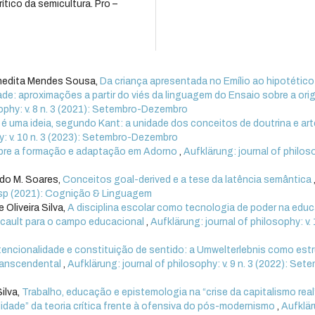
tico da semicultura. Pro –
enedita Mendes Sousa,
Da criança apresentada no Emílio ao hipotético
e: aproximações a partir do viés da linguagem do Ensaio sobre a or
sophy: v. 8 n. 3 (2021): Setembro-Dezembro
é uma ideia, segundo Kant: a unidade dos conceitos de doutrina e art
hy: v. 10 n. 3 (2023): Setembro-Dezembro
bre a formação e adaptação em Adorno
,
Aufklärung: journal of philoso
rdo M. Soares,
Conceitos goal-derived e a tese da latência semântica
. esp (2021): Cognição & Linguagem
 Oliveira Silva,
A disciplina escolar como tecnologia de poder na edu
ucault para o campo educacional
,
Aufklärung: journal of philosophy: v. 
tencionalidade e constituição de sentido: a Umwelterlebnis como est
transcendental
,
Aufklärung: journal of philosophy: v. 9 n. 3 (2022): Set
ilva,
Trabalho, educação e epistemologia na “crise da capitalismo real
lidade” da teoria crítica frente à ofensiva do pós-modernismo
,
Aufklär