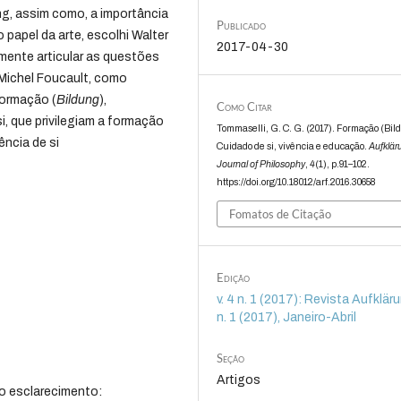
ng, assim como, a importância
Publicado
 papel da arte, escolhi Walter
2017-04-30
mente articular as questões
 Michel Foucault, como
formação (
Bildung
),
Como Citar
i, que privilegiam a formação
Tommaselli, G. C. G. (2017). Formação (Bil
ncia de si
Cuidado de si, vivência e educação.
Aufklär
Journal of Philosophy
,
4
(1), p.91–102.
https://doi.org/10.18012/arf.2016.30658
Fomatos de Citação
Edição
v. 4 n. 1 (2017): Revista Aufklärun
n. 1 (2017), Janeiro-Abril
Seção
Artigos
o esclarecimento: