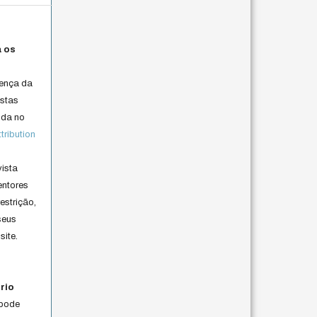
a os
cença da
istas
lida no
ribution
vista
entores
estrição,
seus
site.
rio
 pode