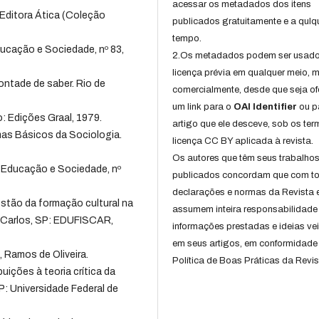
acessar os metadados dos itens
 Editora Ática (Coleção
publicados gratuitamente e a qulq
tempo.
cação e Sociedade, nº 83,
2.Os metadados podem ser usad
licença prévia em qualquer meio,
ontade de saber. Rio de
comercialmente, desde que seja of
um link para o
OAI Identifier
ou p
o: Edições Graal, 1979.
artigo que ele desceve, sob os te
s Básicos da Sociologia.
licença CC BY aplicada à revista.
Os autores que têm seus trabalho
 Educação e Sociedade, nº
publicados concordam que com t
declarações e normas da Revista 
uestão da formação cultural na
assumem inteira responsabilidade
o Carlos, SP: EDUFISCAR,
informações prestadas e ideias ve
em seus artigos, em conformidade
Ramos de Oliveira.
Política de Boas Práticas da Revis
uições à teoria crítica da
P: Universidade Federal de