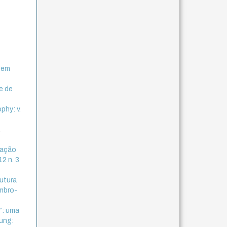
igem
e de
phy: v.
,
cação
12 n. 3
rutura
embro-
”: uma
ung: