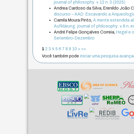
journal of philosophy: v. 12 n. 3 (2025)
Andrea Cardoso da Silva, Erenildo João C
discurso – AAD: Escavando a Arqueologi
Camila Moura Pinto,
A mente estendida al
Aufklärung: journal of philosophy: v. 8 n
André Felipe Gonçalves Correia,
Hegel e o
Setembro-Dezembro
1
2
3
4
5
6
7
8
9
10
>
>>
Você também pode
iniciar uma pesquisa avançad