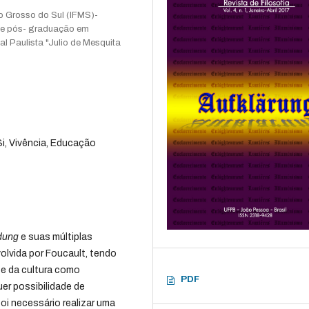
to Grosso do Sul (IFMS)-
de pós- graduação em
l Paulista "Julio de Mesquita
i, Vivência, Educação
dung
e suas múltiplas
olvida por Foucault, tendo
e da cultura como
PDF
er possibilidade de
foi necessário realizar uma