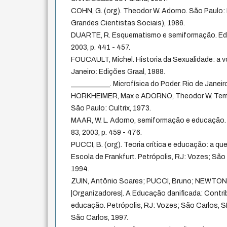
COHN, G. (org). Theodor W. Adorno. São Paulo:
Grandes Cientistas Sociais), 1986.
DUARTE, R. Esquematismo e semiformação. Edu
2003, p. 441 - 457.
FOUCAULT, Michel. Historia da Sexualidade: a v
Janeiro: Edições Graal, 1988.
___________. Microfísica do Poder. Rio de Janeir
HORKHEIMER, Max e ADORNO, Theodor W. Tema
São Paulo: Cultrix, 1973.
MAAR, W. L. Adorno, semiformação e educação.
83, 2003, p. 459 - 476.
PUCCI, B. (org). Teoria crítica e educação: a q
Escola de Frankfurt. Petrópolis, RJ: Vozes; Sã
1994.
ZUIN, Antônio Soares; PUCCI, Bruno; NEWTON, 
|Organizadores|. A Educação danificada: Contrib
educação. Petrópolis, RJ: Vozes; São Carlos, S
São Carlos, 1997.