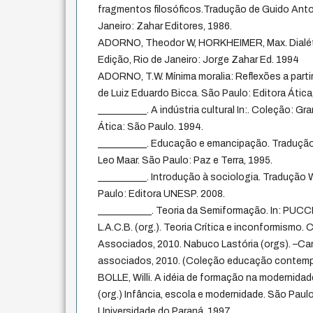
fragmentos filosóficos.Tradução de Guido Anto
Janeiro: Zahar Editores, 1986.
ADORNO, Theodor W, HORKHEIMER, Max. Dialéti
Edição, Rio de Janeiro: Jorge Zahar Ed. 1994
ADORNO, T.W. Mínima moralia: Reflexões a partir
de Luiz Eduardo Bicca. São Paulo: Editora Ática
__________. A indústria cultural In:. Coleção: Gr
Ática: São Paulo. 1994.
__________. Educação e emancipação. Tradução
Leo Maar. São Paulo: Paz e Terra, 1995.
__________. Introdução à sociologia. Tradução
Paulo: Editora UNESP. 2008.
___________. Teoria da Semiformação. In: PUCCI
L.A.C.B. (org.). Teoria Crítica e inconformismo.
Associados, 2010. Nabuco Lastória (orgs). –Ca
associados, 2010. (Coleção educação contem
BOLLE, Willi. A idéia de formação na modernidad
(org.) Infância, escola e modernidade. São Paulo
Universidade do Paraná, 1997.