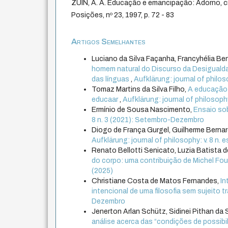
ZUIN, A. A. Educação e emancipação: Adorno, crí
Posições, nº 23, 1997, p. 72 - 83
Artigos Semelhantes
Luciano da Silva Façanha, Francyhélia B
homem natural do Discurso da Desigualdad
das línguas
,
Aufklärung: journal of philo
Tomaz Martins da Silva Filho,
A educação 
educaar
,
Aufklärung: journal of philosop
Ermínio de Sousa Nascimento,
Ensaio so
8 n. 3 (2021): Setembro-Dezembro
Diogo de França Gurgel, Guilherme Berna
Aufklärung: journal of philosophy: v. 8 n
Renato Bellotti Senicato, Luzia Batista de
do corpo: uma contribuição de Michel Fo
(2025)
Christiane Costa de Matos Fernandes,
In
intencional de uma filosofia sem sujeito 
Dezembro
Jenerton Arlan Schütz, Sidinei Pithan da S
análise acerca das “condições de possibi