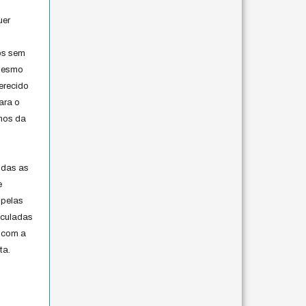
uer
os sem
 mesmo
erecido
ara o
rmos da
s
odas as
e
 pelas
iculadas
 com a
ta.