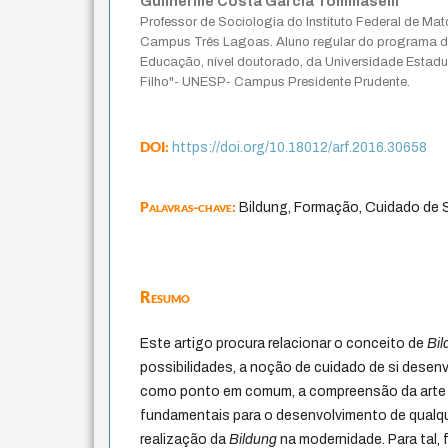
Guilherme Costa Garcia Tommaselli
Professor de Sociologia do Instituto Federal de Ma
Campus Três Lagoas. Aluno regular do programa 
Educação, nível doutorado, da Universidade Estadua
Filho"- UNESP- Campus Presidente Prudente.
DOI:
https://doi.org/10.18012/arf.2016.30658
Palavras-chave:
Bildung, Formação, Cuidado de S
Resumo
Este artigo procura relacionar o conceito de
Bil
possibilidades, a noção de cuidado de si desenv
como ponto em comum, a compreensão da arte 
fundamentais para o desenvolvimento de qualqu
realização da
Bildung
na modernidade. Para tal, 