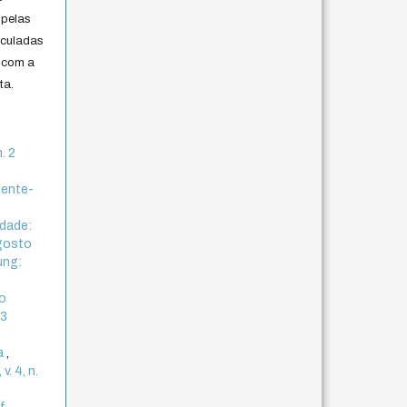
 pelas
iculadas
 com a
ta.
. 2
mente-
idade:
Agosto
ung:
o
 3
ca
,
v. 4, n.