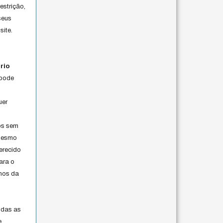
estrição,
seus
site.
rio
 pode
uer
os sem
 mesmo
erecido
ara o
rmos da
s
odas as
e