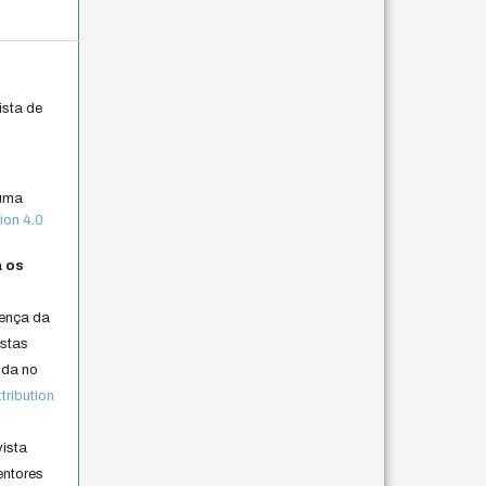
ista de
 uma
ion 4.0
a os
cença da
istas
lida no
ribution
vista
entores