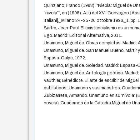
Quinziano, Franco (1998): “Niebla: Miguel de Un
“nivola””, en (1998): Atti del XVII Convegno [As
Italiani],_Milano 24-25-26 ottobre 1996,_1, pp.
Sartre, Jean-Paul. El existencialismo es un hum
Ego. Madrid: Editorial Alternativa, 2011.
Unamuno, Miguel de. Obras completas. Madrid: 
Unamuno, Miguel de. San Manuel Bueno, Mártir y 
Espasa-Calpe, 1972.
Unamuno, Miguel de. Soledad. Madrid: Espasa-C
Unamuno, Miguel de. Antología poética. Madrid: A
Vauthier, Bénédicte. El arte de escribir de Mig
estilísticos: Unamuno y sus maestros. Cuaderno 
Zubizarreta, Armando. Unamuno en su ‘nivola’ 
novela). Cuadernos de la Cátedra Miguel de Una