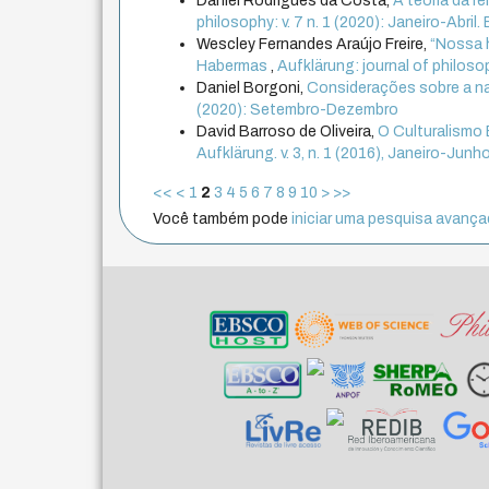
Daniel Rodrigues da Costa,
A teoria da r
philosophy: v. 7 n. 1 (2020): Janeiro-Abril
Wescley Fernandes Araújo Freire,
“Nossa h
Habermas
,
Aufklärung: journal of philosop
Daniel Borgoni,
Considerações sobre a na
(2020): Setembro-Dezembro
David Barroso de Oliveira,
O Culturalismo 
Aufklärung. v. 3, n. 1 (2016), Janeiro-Junh
<<
<
1
2
3
4
5
6
7
8
9
10
>
>>
Você também pode
iniciar uma pesquisa avançad