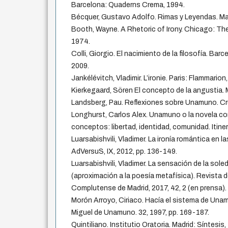
Barcelona: Quaderns Crema, 1994.
Bécquer, Gustavo Adolfo. Rimas y Leyendas. Mad
Booth, Wayne. A Rhetoric of Irony. Chicago: Th
1974.
Colli, Giorgio. El nacimiento de la filosofía. Bar
2009.
Jankélévitch, Vladimir. L’ironie. Paris: Flammarion
Kierkegaard, Sören El concepto de la angustia. M
Landsberg, Pau. Reflexiones sobre Unamuno. Cruz
Longhurst, Carlos Alex. Unamuno o la novela co
conceptos: libertad, identidad, comunidad. Itiner
Luarsabishvili, Vladimer. La ironía romántica en 
AdVersuS, IX, 2012, pp. 136-149.
Luarsabishvili, Vladimer. La sensación de la sol
(aproximación a la poesía metafísica). Revista d
Complutense de Madrid, 2017, 42, 2 (en prensa).
Morón Arroyo, Ciriaco. Hacía el sistema de Un
Miguel de Unamuno. 32, 1997, pp. 169-187.
Quintiliano. Institutio Oratoria. Madrid: Síntesis,