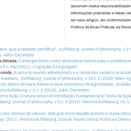
assumem inteira responsabilidade
informações prestadas e ideias ve
em seus artigos, em conformidade
Política de Boas Práticas da Revis
ana: qual a verdade científica?
,
Aufklärung: journal of philosophy: v. 2 n
15), Julho-Dezembro
ra Almada,
O emergentismo como alternativa teórica para o problema 
 v. 8 n. esp (2021): Cognição & Linguagem
Gomide,
Acerca do mundo administrado e a teoria dos rackets na atual
brasileiro
,
Aufklärung: journal of philosophy: v. 10 n. 2 (2023): Maio-
ca do direito de Hans Kelsen e seus contornos de legitimidade
,
Aufklär
vista Aufklärung. v. 3, n. 2 (2016), Julho-Dezembro
em e Ação Comunicativa Um Introdução Fundamental à Teoria da Açã
ärung: journal of philosophy: v. 5 n. 3 (2018): Revista Aufklärung. v.5, n.
 como síntese de valores: diálogos entre republicanismo e teoria críti
sp. (2017): Revista Aufklärung. Dossiê Teoria Crítica, Política e Direito, 