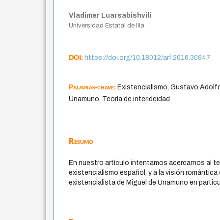
Vladimer Luarsabishvili
Universidad Estatal de Ilia
DOI:
https://doi.org/10.18012/arf.2016.30947
Palavras-chave:
Existencialismo, Gustavo Adolfo
Unamuno, Teoría de interideidad
Resumo
En nuestro artículo intentamos acercarnos al t
existencialismo español, y a la visión romántic
existencialista de Miguel de Unamuno en particu