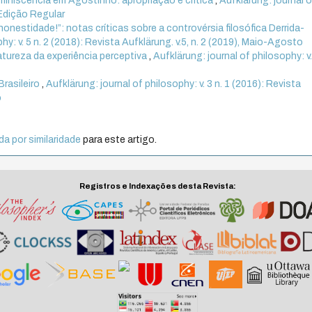
eminiscência em Agostinho: apropriação e crítica
,
Aufklärung: journal o
. Edição Regular
onestidade!”: notas críticas sobre a controvérsia filosófica Derrida-
hy: v. 5 n. 2 (2018): Revista Aufklärung. v.5, n. 2 (2019), Maio-Agosto
tureza da experiência perceptiva
,
Aufklärung: journal of philosophy: v.
Brasileiro
,
Aufklärung: journal of philosophy: v. 3 n. 1 (2016): Revista
o
a por similaridade
para este artigo.
Registros e Indexações desta Revista: