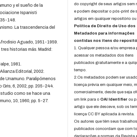
do copyright de seus artigos sem r
amuno y el sueño de la
e podem depositar o pós-print de 
sociacione Ispanisti
artigos em qualquer repositório ou 
 135-148.
Política de Direito de Uso dos
anismo. La trascendencia del
Metadados para informações
contidas nos itens do repositó
Afrodisio Aguado, 1951-1959.
1. Qualquer pessoa e/ou empresa
tres historias más. Madrid:
acessar os metadados dos itens
publicados gratuitamente e a qulq
alpe, 1981.
tempo.
lianza Editorial, 2002.
2.Os metadados podem ser usad
uel de Unamuno. Paralipómenos
licença prévia em qualquer meio,
Gris, 6, 2002, pp. 205-244.
comercialmente, desde que seja of
(Estudio como se hace una
um link para o
OAI Identifier
ou p
muno, 10, 1960, pp. 5-27.
artigo que ele desceve, sob os te
licença CC BY aplicada à revista.
Os autores que têm seus trabalho
publicados concordam que com t
declarações e normas da Revista 