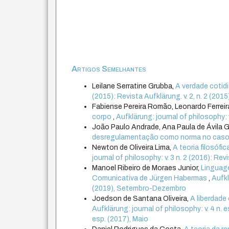
Artigos Semelhantes
Leilane Serratine Grubba,
A verdade cotidi
(2015): Revista Aufklärung. v. 2, n. 2 (20
Fabiense Pereira Romão, Leonardo Ferrei
corpo
,
Aufklärung: journal of philosophy:
João Paulo Andrade, Ana Paula de Ávila 
desregulamentação como norma no caso 
Newton de Oliveira Lima,
A teoria filosófi
journal of philosophy: v. 3 n. 2 (2016): Re
Manoel Ribeiro de Moraes Junior,
Linguag
Comunicativa de Jürgen Habermas
,
Aufkl
(2019), Setembro-Dezembro
Joedson de Santana Oliveira,
A liberdade
Aufklärung: journal of philosophy: v. 4 n. e
esp. (2017), Maio