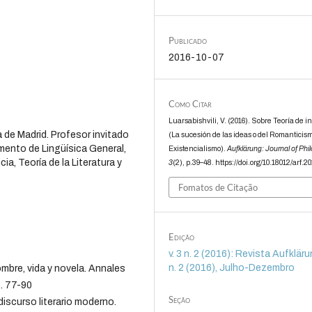
Publicado
2016-10-07
Como Citar
Luarsabishvili, V. (2016). Sobre Teoría de i
 de Madrid. Profesor invitado
(La sucesión de las ideas o del Romanticism
amento de Lingüísica General,
Existencialismo).
Aufklärung: Journal of Phi
a, Teoría de la Literatura y
3
(2), p.39–48. https://doi.org/10.18012/arf.2
Fomatos de Citação
Edição
v. 3 n. 2 (2016): Revista Aufklärun
n. 2 (2016), Julho-Dezembro
mbre, vida y novela. Annales
p. 77-90
Seção
l discurso literario moderno.