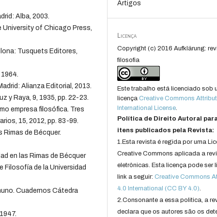
Artigos
rid: Alba, 2003.
e University of Chicago Press,
Licença
Copyright (c) 2016 Aufklärung: rev
celona: Tusquets Editores,
filosofia
, 1964.
adrid: Alianza Editorial, 2013.
Este trabalho está licenciado sob
 y Raya, 9, 1935, pp. 22-23.
licença
Creative Commons Attribut
International License
.
mo empresa filosófica. Tres
Política de Direito Autoral par
arios, 15, 2012, pp. 83-99.
itens publicados pela Revista:
las Rimas de Bécquer.
1.Esta revista é regida por uma Li
Creative Commons aplicada a rev
edad en las Rimas de Bécquer
eletrônicas. Esta licença pode ser 
e Filosofía de la Universidad
link a seguir:
Creative Commons Att
4.0 International (CC BY 4.0)
.
amuno. Cuadernos Cátedra
2.Consonante a essa politica, a re
declara que os autores são os det
 1947.