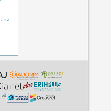
f
 7 n. 3