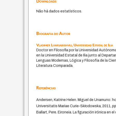
Downloads
Não há dados estatísticos.
Biografia do Autor
Vladimer Luarsabishvili,
Universidad Estatal de Ilia
Doctor en Filosofia por la Universidad Autónoma
en la Universidad Estatal de Ilia junto al Depart
Lenguas Modernas, Lógica y Filosofía de la Cienci
Literatura Comparada.
Referências
Andersen, Katrine Helen. Miguel de Unamuno: ho
Universitatis Mariae Curie-Skłodowska, 2011, p
Ballart, Pere. Eironeia. La figuración irónica en e