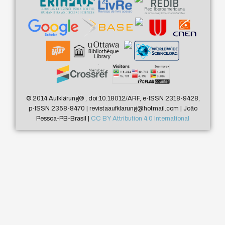
© 2014 Aufklärung
®
, doi:10.18012/ARF, e-ISSN 2318-9428,
p-ISSN 2358-8470 | revistaaufklarung@hotmail.com | João
Pessoa-PB-Brasil |
CC BY Attribution 4.0 International