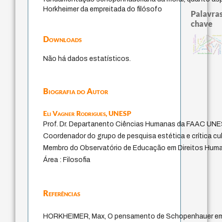
Horkheimer da empreitada do filósofo
Palavras
chave
history of philosophy
Downloads
experiência tempor
palavra
viktor frank
metafísica do tempo
j.c.m. neto
desejo
lei
fundamentalismo
logos
perdón
intolerância
idade
jacobi
homem-medida
papel da lei
protágoras
bataille
leyes
violencia
género
pedagogia
mind
animais
filosofia brasileira
Não há dados estatísticos.
Biografia do Autor
Eli Vagner Rodrigues,
UNESP
Prof. Dr. Departanento Ciências Humanas da FAAC UN
Coordenador do grupo de pesquisa estética e crítica cul
Membro do Observatório de Educação em Direitos Hu
Área : Filosofia
Referências
HORKHEIMER, Max, O pensamento de Schopenhauer em r