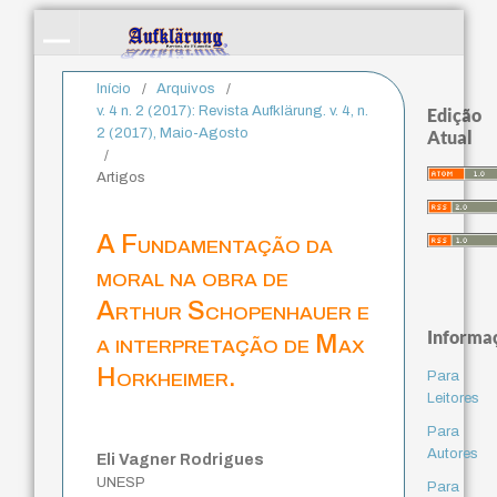
Início
/
Arquivos
/
v. 4 n. 2 (2017): Revista Aufklärung. v. 4, n.
Edição
2 (2017), Maio-Agosto
Atual
/
Artigos
A Fundamentação da
moral na obra de
Arthur Schopenhauer e
Informa
a interpretação de Max
Horkheimer.
Para
Leitores
Para
Autores
Eli Vagner Rodrigues
UNESP
Para