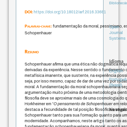
Bibliotecá
DOI:
https://doi.org/10.18012/arf.2016.33681
Palavras-chave:
fundamentação da moral, pessimismo, es
Open
Journal
Schopenhauer
Systems
Resumo
Idioma
Schopenhauer afirma que uma ética não dogmática requ
derivadas da experiência. Nesse sentido o fundamento 
English
metafísica imanente, que sustente, na experiência possí
Portuguê
seja, por isso mesmo, capaz de dar de uma vez por tod
(Brasil)
moral. A fundamentação da moral schopenhaueriana se
argumentação muito próxima de uma metodologia cientí
filosofia deve se aproximar mais de uma cosmologia do 
Horkheimer em “
O pensamento de Schopenhauer em relação
Navegar
destaca a fecundidade de tal posição filosófica e atuali
Schopenhauer tanto para sua formação quanto para uma
modernidade. Acompanhamos, neste artigo tanto os a
fundamentação schopenhaueriana da moral, quanto asp