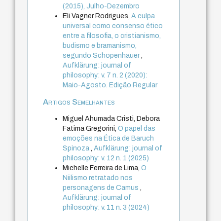
(2015), Julho-Dezembro
Eli Vagner Rodrigues,
A culpa
universal como consenso ético
entre a filosofia, o cristianismo,
budismo e bramanismo,
segundo Schopenhauer
,
Aufklärung: journal of
philosophy: v. 7 n. 2 (2020):
Maio-Agosto. Edição Regular
Artigos Semelhantes
Miguel Ahumada Cristi, Debora
Fatima Gregorini,
O papel das
emoções na Ética de Baruch
Spinoza
,
Aufklärung: journal of
philosophy: v. 12 n. 1 (2025)
Michelle Ferreira de Lima,
O
Niilismo retratado nos
personagens de Camus
,
Aufklärung: journal of
philosophy: v. 11 n. 3 (2024)