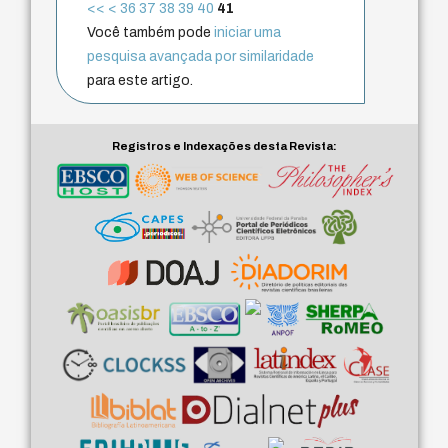
<<
<
36
37
38
39
40
41
Você também pode
iniciar uma
pesquisa avançada por similaridade
para este artigo.
Registros e Indexações desta Revista: