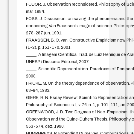
FODOR, J. Observation reconsidered. Philosophy of Science,
mar. 1984.
FOSS, J. Discussion: on saving the phenomena and the 
concerning Van Fraassen’s image of science. Philosophy of 
278-287, jun. 1991.
FRAASSEN, B. C. van. Constructive Empiricism now. Philos
(1-2), p. 151-170, 2001.
_____. A Imagem Científica. Trad. de Luiz Henrique de Ar
UNESP / Discurso Editorial, 2007.
_____. Scientific Representation: Paradoxes of Perspect
2008.
FRICKÉ, M. On the theory dependence of observation. Philos
63-84, 1983.
GIERE, R. N. Essay Review: Scientific Representation and
Philosophy of Science, s.l., v. 76, n. 1, p. 101-111, jan. 20
GREENWOOD, J. D. Two Dogmas of Neo-Empiricism: the 
Observation and the Quine-Duhem Thesis. Philosophy of Sci
553-574, dez. 1990.
HUMPHREYS, P. Extending Ourselves. Computational Sci