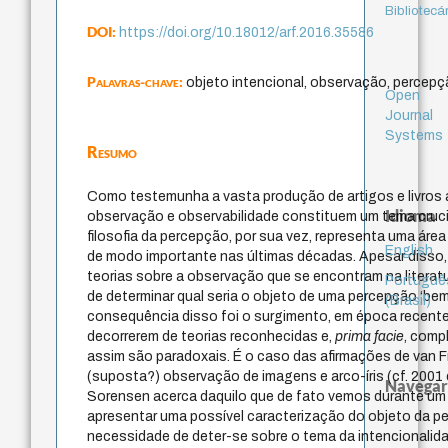
Bibliotecá
DOI:
https://doi.org/10.18012/arf.2016.35586
Palavras-chave:
objeto intencional, observação, percepç
Open
Journal
Systems
Resumo
Como testemunha a vasta produção de artigos e livros 
Idioma
observação e observabilidade constituem um tema crucial
filosofia da percepção, por sua vez, representa uma áre
English
de modo importante nas últimas décadas. Apesar disso,
teorias sobre a observação que se encontram na literat
Portuguê
de determinar qual seria o objeto de uma percepção ‘be
(Brasil)
consequência disso foi o surgimento, em época recente
decorrerem de teorias reconhecidas e,
prima facie
, comp
assim são paradoxais. É o caso das afirmações de van 
(suposta?) observação de imagens e arco-íris (cf. 2001
Navegar
Sorensen acerca daquilo que de fato vemos durante um e
apresentar uma possível caracterização do objeto da pe
necessidade de deter-se sobre o tema da intencionalida