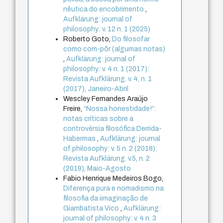
nêutica do encobrimento
,
Aufklärung: journal of
philosophy: v. 12 n. 1 (2025)
Roberto Goto,
Do filosofar
como com-pôr (algumas notas)
,
Aufklärung: journal of
philosophy: v. 4 n. 1 (2017):
Revista Aufklärung. v. 4, n. 1
(2017), Janeiro-Abril
Wescley Fernandes Araújo
Freire,
“Nossa honestidade!”:
notas críticas sobre a
controvérsia filosófica Derrida-
Habermas
,
Aufklärung: journal
of philosophy: v. 5 n. 2 (2018):
Revista Aufklärung. v.5, n. 2
(2019), Maio-Agosto
Fabio Henrique Medeiros Bogo,
Diferença pura e nomadismo na
filosofia da iimaginação de
Giambatista Vico
,
Aufklärung:
journal of philosophy: v. 4 n. 3