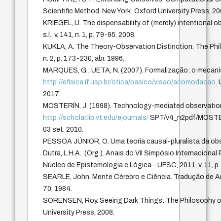
Scientific Method. New York: Oxford University Press, 20
KRIEGEL, U. The dispensability of (merely) intentional o
s.l., v. 141, n. 1, p. 79-95, 2008.
KUKLA, A. The Theory-Observation Distinction. The Philos
n. 2, p. 173-230, abr. 1996.
MARQUES, G.; UETA, N. (2007). Formalização: o meca
http://efisica.if.usp.br/otica/basico/visao/acomodacao
.
2017.
MOSTERÍN, J. (1998). Technology-mediated observatio
http://scholar.lib.vt.edu/ejournals/
SPT/v4_n2pdf/MOSTER
03 set. 2010.
PESSOA JÚNIOR, O. Uma teoria causal-pluralista da obse
Dutra, L.H.A.. (Org.). Anais do VII Simpósio Internacional P
Núcleo de Epistemologia e Lógica - UFSC, 2011, v. 11, p
SEARLE, John. Mente Cérebro e Ciência. Tradução de Ar
70, 1984.
SORENSEN, Roy. Seeing Dark Things: The Philosophy o
University Press, 2008.