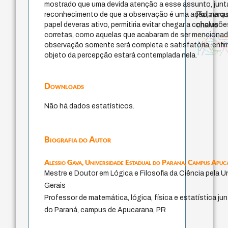
mostrado que uma devida atenção a esse assunto, jun
Palavras
reconhecimento de que a observação é uma ação, na qu
chave
papel deveras ativo, permitiria evitar chegar a conclus
corretas, como aquelas que acabaram de ser mencionada
guayaquil
direito romano
leyes
experiência temporal
papel da 
metafísica do tempo
sacrifíci
bataille
min
palavra
filosofia francesa
fundamentalismo
observação somente será completa e satisfatória, enfi
jacobi
idade
lei
logos
género
homem-medid
anima
intolerância
j.c.m. neto
protágoras
perdón
desejo
objeto da percepção estará contemplada nela.
violencia
Downloads
Não há dados estatísticos.
Biografia do Autor
Alessio Gava,
Universidade Estadual do Paraná, Campus Apu
Mestre e Doutor em Lógica e Filosofia da Ciência pela U
Gerais
Professor de matemática, lógica, física e estatística ju
do Paraná, campus de Apucarana, PR