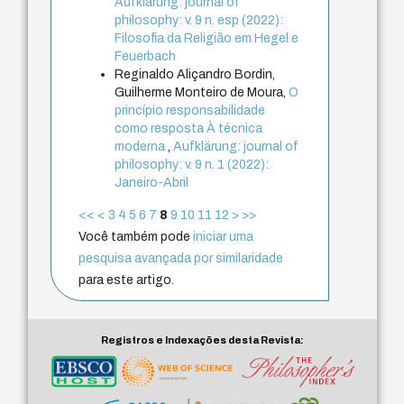
Aufklärung: journal of
philosophy: v. 9 n. esp (2022):
Filosofia da Religião em Hegel e
Feuerbach
Reginaldo Aliçandro Bordin,
Guilherme Monteiro de Moura,
O
princípio responsabilidade
como resposta À técnica
moderna
,
Aufklärung: journal of
philosophy: v. 9 n. 1 (2022):
Janeiro-Abril
<<
<
3
4
5
6
7
8
9
10
11
12
>
>>
Você também pode
iniciar uma
pesquisa avançada por similaridade
para este artigo.
Registros e Indexações desta Revista: