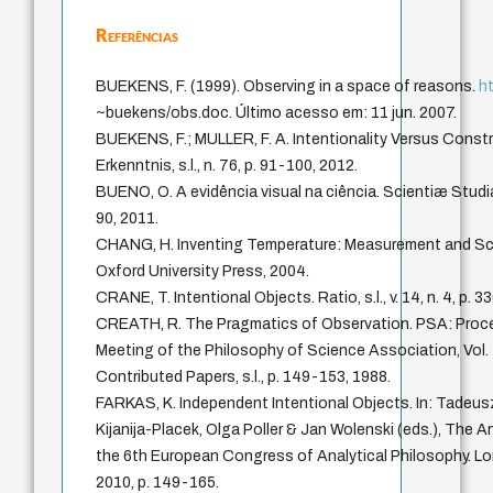
Referências
BUEKENS, F. (1999). Observing in a space of reasons.
ht
~buekens/obs.doc. Último acesso em: 11 jun. 2007.
BUEKENS, F.; MULLER, F. A. Intentionality Versus Constr
Erkenntnis, s.l., n. 76, p. 91-100, 2012.
BUENO, O. A evidência visual na ciência. Scientiæ Studia, 
90, 2011.
CHANG, H. Inventing Temperature: Measurement and Scie
Oxford University Press, 2004.
CRANE, T. Intentional Objects. Ratio, s.l., v. 14, n. 4, p. 
CREATH, R. The Pragmatics of Observation. PSA: Proce
Meeting of the Philosophy of Science Association, Vol.
Contributed Papers, s.l., p. 149-153, 1988.
FARKAS, K. Independent Intentional Objects. In: Tadeus
Kijanija-Placek, Olga Poller & Jan Wolenski (eds.), The 
the 6th European Congress of Analytical Philosophy. Lo
2010, p. 149-165.