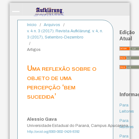
Início
/
Arquivos
/
v. 4 n. 3 (2017): Revista Aufklärung. v. 4, n.
Edição
3 (2017), Setembro-Dezembro
Atual
/
Artigos
Uma reflexão sobre o
objeto de uma
percepção ‘bem
Informa
sucedida’
Para
Leitores
Alessio Gava
Para
Universidade Estadual do Paraná, Campus Apucarana
Autores
http://orcid.org/0000-0002-0426-8392
Para