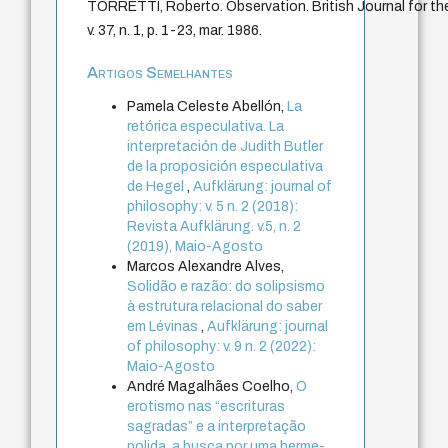
TORRETTI, Roberto. Observation. British Journal for the 
v. 37, n. 1, p. 1-23, mar. 1986.
Artigos Semelhantes
Pamela Celeste Abellón,
La
retórica especulativa. La
interpretación de Judith Butler
de la proposición especulativa
de Hegel
,
Aufklärung: journal of
philosophy: v. 5 n. 2 (2018):
Revista Aufklärung. v.5, n. 2
(2019), Maio-Agosto
Marcos Alexandre Alves,
Solidão e razão: do solipsismo
à estrutura relacional do saber
em Lévinas
,
Aufklärung: journal
of philosophy: v. 9 n. 2 (2022):
Maio-Agosto
André Magalhães Coelho,
O
erotismo nas “escrituras
sagradas” e a interpretação
polida, a busca por uma herme-