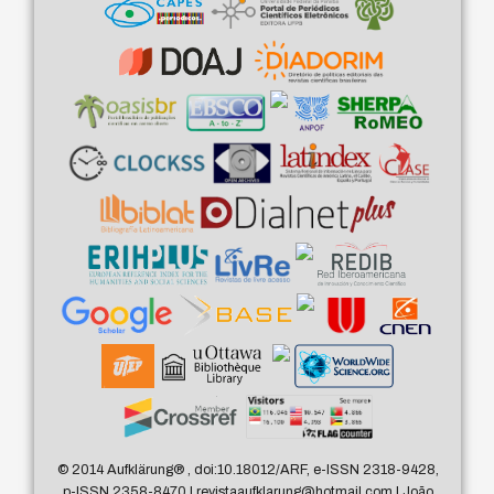
© 2014 Aufklärung
®
, doi:10.18012/ARF, e-ISSN 2318-9428,
p-ISSN 2358-8470 | revistaaufklarung@hotmail.com | João