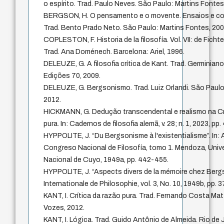
o espírito. Trad. Paulo Neves. São Paulo: Martins Fontes
BERGSON, H. O pensamento e o movente. Ensaios e co
Trad. Bento Prado Neto. São Paulo: Martins Fontes, 200
COPLESTON, F. Historia de la filosofía. Vol. VII: de Ficht
Trad. Ana Doménech. Barcelona: Ariel, 1996.
DELEUZE, G. A filosofia crítica de Kant. Trad. Germinian
Edições 70, 2009.
DELEUZE, G. Bergsonismo. Trad. Luiz Orlandi. São Paulo:
2012.
HICKMANN, G. Dedução transcendental e realismo na Cr
pura. In: Cadernos de filosofia alemã, v. 28; n. 1, 2023, pp.
HYPPOLITE, J. “Du Bergsonisme à l'existentialisme”. In: 
Congreso Nacional de Filosofía, tomo 1. Mendoza, Univ
Nacional de Cuyo, 1949a, pp. 442-455.
HYPPOLITE, J. “Aspects divers de la mémoire chez Bergs
Internationale de Philosophie, vol. 3, No. 10, 1949b, pp. 
KANT, I. Crítica da razão pura. Trad. Fernando Costa Mat
Vozes, 2012.
KANT, I. Lógica. Trad. Guido Antônio de Almeida. Rio de