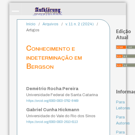
Início
/
Arquivos
/
v. 11 n. 2 (2024)
/
Artigos
Edição
Atual
Conhecimento e
indeterminação em
Bergson
Demétrio Rocha Pereira
Informa
Universidade Federal de Santa Catarina
https://orcid.org/0000-0003-0762-8469
Para
Leitores
Gabriel Cunha Hickmann
Universidade do Vale do Rio dos Sinos
Para
https://orcid.org/0000-0003-2610-6113
Autores
Para