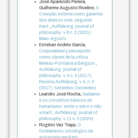
José Aparecido Pereira,
Guilherme Augusto Riveline,
A
Coerção externa como garantia
dos direitos civis, segundo
Kant
,
Aufklärung: journal of
philosophy: v. 8 n. 2 (2021):
Maio-Agosto
Esteban Andrés García,
Corporalidad y percepción
como claves de la crítica
Meleau-Pontiana a Bergson
,
Aufklärung: journal of
philosophy: v. 4 n. 3 (2017):
Revista Aufklärung. v. 4, n. 3
(2017), Setembro-Dezembro
Leandro José Rocha,
Gadamer
e os conceitos básicos do
humanismo: entre o sim e o não
a Kant
,
Aufklärung: journal of
philosophy: v. 11 n. 3 (2024)
Rogério Vaz Trapp,
O
fundamento ontológico da
autonomia em Kant
,