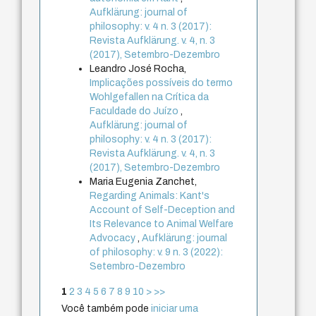
Aufklärung: journal of
philosophy: v. 4 n. 3 (2017):
Revista Aufklärung. v. 4, n. 3
(2017), Setembro-Dezembro
Leandro José Rocha,
Implicações possíveis do termo
Wohlgefallen na Crítica da
Faculdade do Juízo
,
Aufklärung: journal of
philosophy: v. 4 n. 3 (2017):
Revista Aufklärung. v. 4, n. 3
(2017), Setembro-Dezembro
Maria Eugenia Zanchet,
Regarding Animals: Kant's
Account of Self-Deception and
Its Relevance to Animal Welfare
Advocacy
,
Aufklärung: journal
of philosophy: v. 9 n. 3 (2022):
Setembro-Dezembro
1
2
3
4
5
6
7
8
9
10
>
>>
Você também pode
iniciar uma