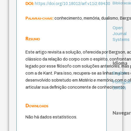
DOI:
Bibliotecá
https://doi.org/10.18012/arf.v11i2.69430
Palavras-chave:
conhecimento, memória, dualismo, Berg
Open
Journal
Resumo
Systems
Este artigo revisita a solução, oferecida por Bergson, 
clássico da relação do corpo com o espírito, confronta
Idioma
legado por esse filósofo com soluções anteriores, mas 
English
com a de Kant. Para isso, recupera-se as linhas maiore
desenvolvido sobretudo em
Matéria e memória
, com o o
Portuguê
articular sua definição concorrente de conhecimento.
(Brasil)
Downloads
Navegar
Não há dados estatísticos.