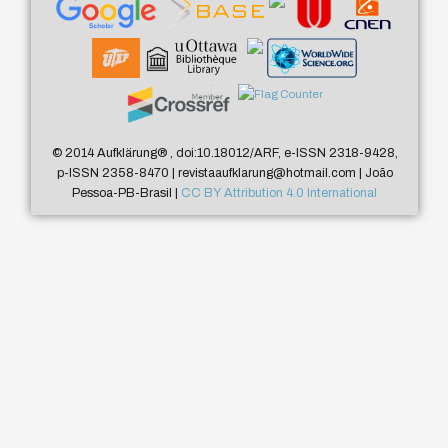
© 2014 Aufklärung
®
, doi:10.18012/ARF, e-ISSN 2318-9428,
p-ISSN 2358-8470 | revistaaufklarung@hotmail.com | João
Pessoa-PB-Brasil |
CC BY Attribution 4.0 International