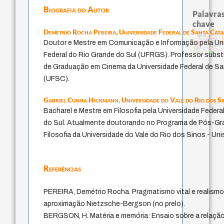
Biografia do Autor
Palavras
chave
Demétrio Rocha Pereira,
Universidade Federal de Santa Cata
guayaquil
perdón
philosophy
metafísica do tempo
logos
homem-medid
lei
fundamentalismo
multidimensionalidade
Doutor e Mestre em Comunicação e Informação pela Un
protágoras
j.c.m. neto
idade
violencia
experiência temporal
género
acquaintance
palavra
desejo
jacobi
bataille
pedagogia
leyes
intolerância
mind
Federal do Rio Grande do Sul (UFRGS). Professor subst
therapy
de Graduação em Cinema da Universidade Federal de Sa
(UFSC).
Gabriel Cunha Hickmann,
Universidade do Vale do Rio dos S
Bacharel e Mestre em Filosofia pela Universidade Federa
do Sul. Atualmente doutorando no Programa de Pós-G
Filosofia da Universidade do Vale do Rio dos Sinos - Uni
Referências
PEREIRA, Demétrio Rocha. Pragmatismo vital e realismo
aproximação Nietzsche-Bergson (no prelo).
BERGSON, H. Matéria e memória: Ensaio sobre a relaçã