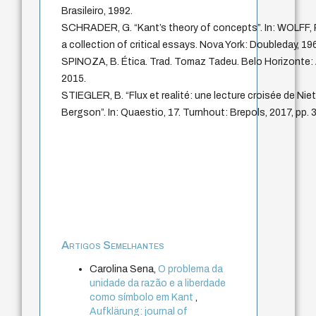
Brasileiro, 1992.
SCHRADER, G. “Kant’s theory of concepts”. In: WOLFF, R.
a collection of critical essays. Nova York: Doubleday, 19
SPINOZA, B. Ética. Trad. Tomaz Tadeu. Belo Horizonte:
2015.
STIEGLER, B. “Flux et realité: une lecture croisée de Ni
Bergson”. In: Quaestio, 17. Turnhout: Brepols, 2017, pp.
Artigos Semelhantes
Carolina Sena,
O problema da
unidade da razão e a liberdade
como símbolo em Kant
,
Aufklärung: journal of