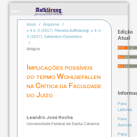
Início
/
Arquivos
/
v. 4 n. 3 (2017): Revista Aufklärung. v. 4, n.
Edição
3 (2017), Setembro-Dezembro
Atual
/
Artigos
Implicações possíveis
do termo Wohlgefallen
na Crítica da Faculdade
Informa
do Juízo
Para
Leitores
Leandro José Rocha
Para
Universidade Federal de Santa Catarina
Autores
Para