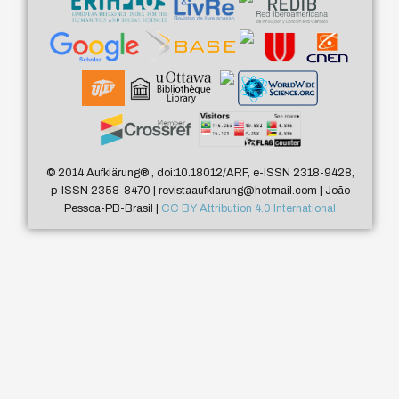
© 2014 Aufklärung
®
, doi:10.18012/ARF, e-ISSN 2318-9428,
p-ISSN 2358-8470 | revistaaufklarung@hotmail.com | João
Pessoa-PB-Brasil |
CC BY Attribution 4.0 International