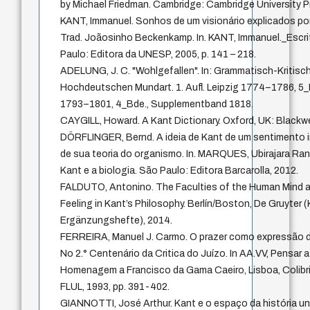
by Michael Friedman. Cambridge: Cambridge University P
KANT, Immanuel. Sonhos de um visionário explicados po
Trad. Joãosinho Beckenkamp. In. KANT, Immanuel._Escrit
Paulo: Editora da UNESP, 2005, p. 141 – 218.
ADELUNG, J. C. "Wohlgefallen". In: Grammatisch-Kritisc
Hochdeutschen Mundart. 1. Aufl. Leipzig 1774–1786, 5_Bd
1793–1801, 4_Bde., Supplementband 1818.
CAYGILL, Howard. A Kant Dictionary. Oxford, UK: Blackwel
DÖRFLINGER, Bernd. A ideia de Kant de um sentimento i
de sua teoria do organismo. In. MARQUES, Ubirajara Ra
Kant e a biologia. São Paulo: Editora Barcarolla, 2012.
FALDUTO, Antonino. The Faculties of the Human Mind a
Feeling in Kant’s Philosophy. Berlín/Boston, De Gruyter 
Ergänzungshefte), 2014.
FERREIRA, Manuel J. Carmo. O prazer como expressão 
No 2.° Centenário da Critica do Juízo. In AA.VV, Pensar 
Homenagem a Francisco da Gama Caeiro, Lisboa, Colibri/
FLUL, 1993, pp. 391-402.
GIANNOTTI, José Arthur. Kant e o espaço da história unive