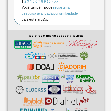
1
2
3
4
5
6
7
8
9
10
>
>>
Você também pode
iniciar uma
pesquisa avançada por similaridade
para este artigo.
Registros e Indexações desta Revista: