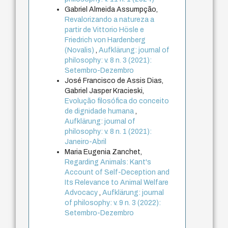
Gabriel Almeida Assumpção,
Revalorizando a natureza a
partir de Vittorio Hösle e
Friedrich von Hardenberg
(Novalis)
,
Aufklärung: journal of
philosophy: v. 8 n. 3 (2021):
Setembro-Dezembro
José Francisco de Assis Dias,
Gabriel Jasper Kracieski,
Evolução filosófica do conceito
de dignidade humana
,
Aufklärung: journal of
philosophy: v. 8 n. 1 (2021):
Janeiro-Abril
Maria Eugenia Zanchet,
Regarding Animals: Kant's
Account of Self-Deception and
Its Relevance to Animal Welfare
Advocacy
,
Aufklärung: journal
of philosophy: v. 9 n. 3 (2022):
Setembro-Dezembro