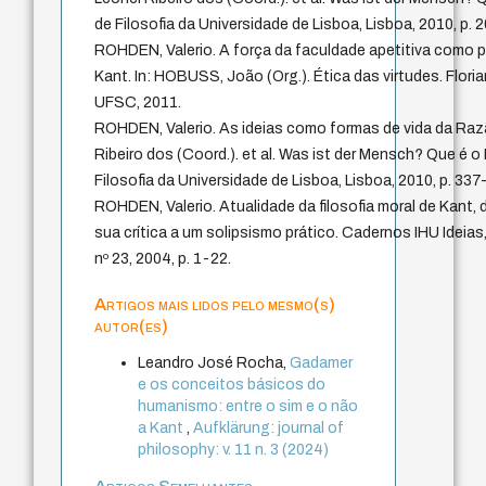
de Filosofia da Universidade de Lisboa, Lisboa, 2010, p. 
ROHDEN, Valerio. A força da faculdade apetitiva como p
Kant. In: HOBUSS, João (Org.). Ética das virtudes. Floria
UFSC, 2011.
ROHDEN, Valerio. As ideias como formas de vida da Raz
Ribeiro dos (Coord.). et al. Was ist der Mensch? Que é
Filosofia da Universidade de Lisboa, Lisboa, 2010, p. 337
ROHDEN, Valerio. Atualidade da filosofia moral de Kant,
sua crítica a um solipsismo prático. Cadernos IHU Ideia
nº 23, 2004, p. 1-22.
Artigos mais lidos pelo mesmo(s)
autor(es)
Leandro José Rocha,
Gadamer
e os conceitos básicos do
humanismo: entre o sim e o não
a Kant
,
Aufklärung: journal of
philosophy: v. 11 n. 3 (2024)