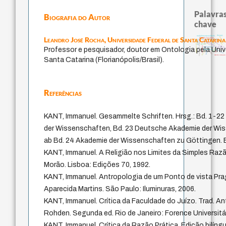
Palavras
Biografia do Autor
chave
therapy
multidimensionalidade
Leandro José Rocha,
Universidade Federal de Santa Catarina
guayaquil
filosofia brasileira
history of philosophy
experiência temporal
arquivos mentais
palavra
protágoras
perdón
mind
fundamentalismo
homem-medid
jacobi
género
violencia
acquaintance
Professor e pesquisador, doutor em Ontologia pela Univ
idade
j.c.m. neto
intolerância
lei
desejo
leyes
logos
direito romano
Santa Catarina (Florianópolis/Brasil).
Referências
KANT, Immanuel. Gesammelte Schriften. Hrsg.: Bd. 1-2
der Wissenschaften, Bd. 23 Deutsche Akademie der Wis
ab Bd. 24 Akademie der Wissenschaften zu Göttingen. Be
KANT, Immanuel. A Religião nos Limites da Simples Raz
Morão. Lisboa: Edições 70, 1992.
KANT, Immanuel. Antropologia de um Ponto de vista Prag
Aparecida Martins. São Paulo: Iluminuras, 2006.
KANT, Immanuel. Crítica da Faculdade do Juízo. Trad. An
Rohden. Segunda ed. Rio de Janeiro: Forence Universitár
KANT, Immanuel. Crítica da Razão Prática. Edição bilíngu