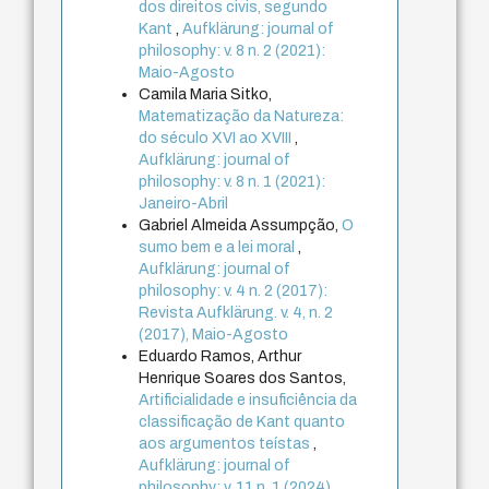
dos direitos civis, segundo
Kant
,
Aufklärung: journal of
philosophy: v. 8 n. 2 (2021):
Maio-Agosto
Camila Maria Sitko,
Matematização da Natureza:
do século XVI ao XVIII
,
Aufklärung: journal of
philosophy: v. 8 n. 1 (2021):
Janeiro-Abril
Gabriel Almeida Assumpção,
O
sumo bem e a lei moral
,
Aufklärung: journal of
philosophy: v. 4 n. 2 (2017):
Revista Aufklärung. v. 4, n. 2
(2017), Maio-Agosto
Eduardo Ramos, Arthur
Henrique Soares dos Santos,
Artificialidade e insuficiência da
classificação de Kant quanto
aos argumentos teístas
,
Aufklärung: journal of
philosophy: v. 11 n. 1 (2024)