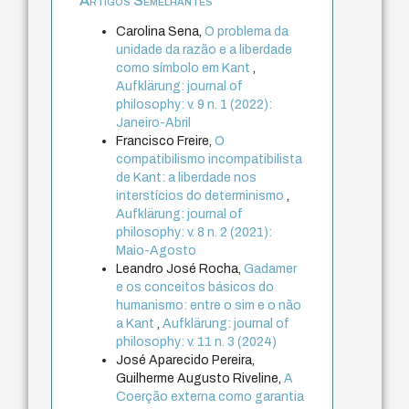
Artigos Semelhantes
Carolina Sena,
O problema da
unidade da razão e a liberdade
como símbolo em Kant
,
Aufklärung: journal of
philosophy: v. 9 n. 1 (2022):
Janeiro-Abril
Francisco Freire,
O
compatibilismo incompatibilista
de Kant: a liberdade nos
interstícios do determinismo
,
Aufklärung: journal of
philosophy: v. 8 n. 2 (2021):
Maio-Agosto
Leandro José Rocha,
Gadamer
e os conceitos básicos do
humanismo: entre o sim e o não
a Kant
,
Aufklärung: journal of
philosophy: v. 11 n. 3 (2024)
José Aparecido Pereira,
Guilherme Augusto Riveline,
A
Coerção externa como garantia