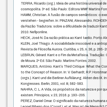
TERRA, Ricardo (org.). Ideia de uma história universal d
cosmopolita. 3ª ed. São Paulo: Editora WMF Martins Font
HAMM, Christian. A fusão de campos semânticos: o exe
verstehen - begreifen. In: PINZANI, Alessandro. ROHDEN, 
da Razão Tradutora: sobre a dificuldade de traduzir Kant
2010. Nefiponline.
HECK, José N. Da razão prática ao Kant tardio. Porto A
KLEIN, Joel Thiago. A sociabilidade insociável e a antro
Revista de Filosofia Aurora. Curitiba, v. 25, n. 36, p. 265-2
LEBRUN, Gérard. Kant e o Fim da Metafísica. Tradução: C
de Moura. 2ª Ed. São Paulo: Martins Fontes, 2002.
MARQUES, António. Kant´s Third Critique: What the Co
to the Concept of Reason. In: V. Gerhardt, R.P. Horstm
(orgs.). Kant und die Berliner Aufklärung. Akten des IX. 
Kongresses. Berlin, 2001, vol. III, 582-583.
NAHRA, C. L. A Vida, os propósitos da natureza e por q
existem. Principios, v. 23, 2016. p. 193–205.
PEREZ, Daniel Omar. O significado da natureza humana
Leonel Ribeiro dos (Coord.). et al. Was ist der Mensch