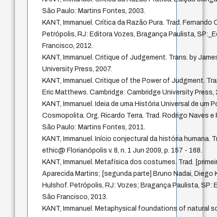
São Paulo: Martins Fontes, 2003.
KANT, Immanuel. Crítica da Razão Pura. Trad. Fernando
Petrópolis, RJ: Editora Vozes, Bragança Paulista, SP:_E
Francisco, 2012.
KANT, Immanuel. Critique of Judgement. Trans. by Jame
University Press, 2007.
KANT, Immanuel. Critique of the Power of Judgment. Tra
Eric Matthews. Cambridge: Cambridge University Press, 
KANT, Immanuel. Ideia de uma História Universal de um P
Cosmopolita. Org. Ricardo Terra. Trad. Rodrigo Naves e R
São Paulo: Martins Fontes, 2011.
KANT, Immanuel. Início conjectural da história humana. T
ethic@ Florianópolis v. 8, n. 1 Jun 2009, p. 157 - 168.
KANT, Immanuel. Metafísica dos costumes. Trad. [primeira
Aparecida Martins; [segunda parte] Bruno Nadai, Diego
Hulshof. Petrópolis, RJ: Vozes; Bragança Paulista, SP: E
São Francisco, 2013.
KANT, Immanuel. Metaphysical foundations of natural sc