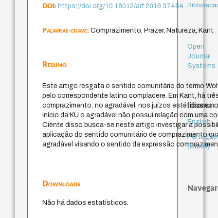
DOI:
Bibliotecá
https://doi.org/10.18012/arf.2016.37484
Palavras-chave:
Comprazimento, Prazer, Natureza, Kant
Open
Journal
Resumo
Systems
Este artigo resgata o sentido comunitário do termo Wo
pelo correspondente latino complacere. Em Kant, há tr
Idioma
comprazimento: no agradável, nos juízos estéticos e no
início da KU o agradável não possui relação com uma c
English
Ciente disso busca-se neste artigo investigar a possibil
aplicação do sentido comunitário de comprazimento q
Portuguê
agradável visando o sentido da expressão comprazimen
(Brasil)
Downloads
Navegar
Não há dados estatísticos.