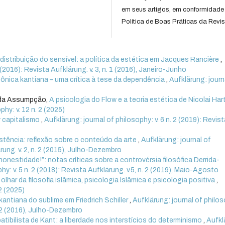
em seus artigos, em conformidade
Política de Boas Práticas da Revis
à distribuição do sensível: a política da estética em Jacques Rancière
,
 (2016): Revista Aufklärung. v. 3, n. 1 (2016), Janeiro-Junho
etônica kantiana – uma crítica à tese da dependência
,
Aufklärung: journ
eida Assumpção,
A psicologia do Flow e a teoria estética de Nicolai Ha
phy: v. 12 n. 2 (2025)
y capitalismo
,
Aufklärung: journal of philosophy: v. 6 n. 2 (2019): Revist
istência: reflexão sobre o conteúdo da arte
,
Aufklärung: journal of
ärung. v. 2, n. 2 (2015), Julho-Dezembro
onestidade!”: notas críticas sobre a controvérsia filosófica Derrida-
hy: v. 5 n. 2 (2018): Revista Aufklärung. v.5, n. 2 (2019), Maio-Agosto
 olhar da filosofia islâmica, psicologia Islâmica e psicologia positiva
,
 2 (2025)
 kantiana do sublime em Friedrich Schiller
,
Aufklärung: journal of philo
n. 2 (2016), Julho-Dezembro
tibilista de Kant: a liberdade nos interstícios do determinismo
,
Aufkl