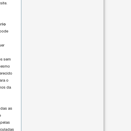
site.
rio
 pode
uer
os sem
 mesmo
erecido
ara o
rmos da
s
odas as
e
 pelas
iculadas