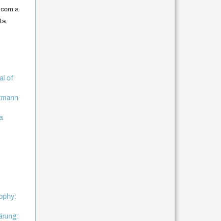
 com a
ta.
al of
rtmann
a
sophy:
ärung: