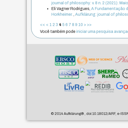
journal of philosophy: v. 8 n. 2 (2021): M
Eli Vagner Rodrigues,
A Fundamentação da
Horkheimer.
,
Aufklärung: journal of philos
<<
<
1
2
3
4
5
6
7
8
9
10
>
>>
Você também pode
iniciar uma pesquisa avançad
© 2014 Aufklärung
®
, doi:10.18012/ARF, e-ISS