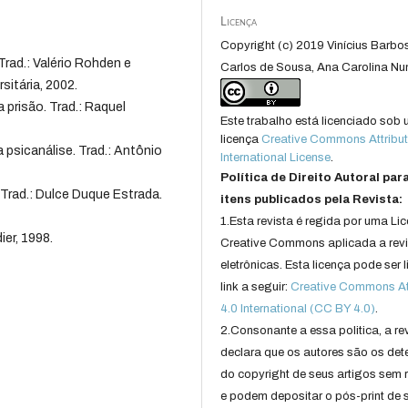
Licença
Copyright (c) 2019 Vinícius Barbo
Trad.: Valério Rohden e
Carlos de Sousa, Ana Carolina Nu
sitária, 2002.
 prisão. Trad.: Raquel
Este trabalho está licenciado sob
licença
Creative Commons Attribut
a psicanálise. Trad.: Antônio
International License
.
Política de Direito Autoral par
. Trad.: Dulce Duque Estrada.
itens publicados pela Revista:
1.Esta revista é regida por uma Li
ier, 1998.
Creative Commons aplicada a rev
eletrônicas. Esta licença pode ser 
link a seguir:
Creative Commons Att
4.0 International (CC BY 4.0)
.
2.Consonante a essa politica, a re
declara que os autores são os det
do copyright de seus artigos sem r
e podem depositar o pós-print de 