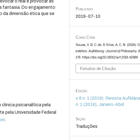
vocar o real e provocar as
a fantasia. Do engajamento
Publicado
ão da dimensão ética que se
2019-07-10
Como Citar
Sousa, V. B. C. de, & Silva, A. C. N. (2019). O
estético.
Aufklärung: Journal of Philosophy
,
176. https://doi.org/10.18012/arf.2016.42586
Fomatos de Citação
Edição
v. 6 n. 1 (2019): Revista Aufklärun
n. 1 (2019), Janeiro-Abril
linica psicanalítica pela
te pela Universidade Federal
Seção
com
.
Traduções