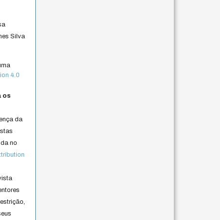
sa
nes Silva
 uma
ion 4.0
a os
cença da
istas
lida no
ribution
vista
entores
estrição,
seus