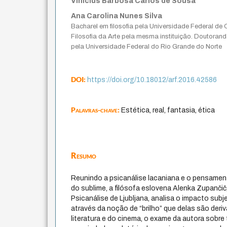
Vinícius Barbosa Carlos de Sousa
Ana Carolina Nunes Silva
Bacharel em filosofia pela Universidade Federal de 
Filosofia da Arte pela mesma instituição. Doutoranda
pela Universidade Federal do Rio Grande do Norte
DOI:
https://doi.org/10.18012/arf.2016.42586
Palavras-chave:
Estética, real, fantasia, ética
Resumo
Reunindo a psicanálise lacaniana e o pensamen
do sublime, a filósofa eslovena Alenka Zupanči
Psicanálise de Ljubljana, analisa o impacto sub
através da noção de “brilho” que delas são der
literatura e do cinema, o exame da autora sobre 