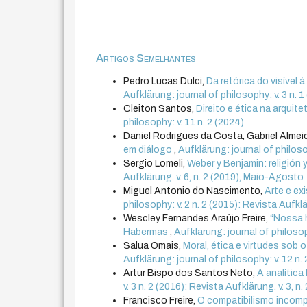
Artigos Semelhantes
Pedro Lucas Dulci,
Da retórica do visível 
Aufklärung: journal of philosophy: v. 3 n. 1
Cleiton Santos,
Direito e ética na arquit
philosophy: v. 11 n. 2 (2024)
Daniel Rodrigues da Costa, Gabriel Alm
em diálogo
,
Aufklärung: journal of philoso
Sergio Lomeli,
Weber y Benjamin: religión 
Aufklärung. v. 6, n. 2 (2019), Maio-Agosto
Miguel Antonio do Nascimento,
Arte e ex
philosophy: v. 2 n. 2 (2015): Revista Aufkl
Wescley Fernandes Araújo Freire,
“Nossa h
Habermas
,
Aufklärung: journal of philosop
Salua Omais,
Moral, ética e virtudes sob o
Aufklärung: journal of philosophy: v. 12 n.
Artur Bispo dos Santos Neto,
A analítica
v. 3 n. 2 (2016): Revista Aufklärung. v. 3, 
Francisco Freire,
O compatibilismo incompa