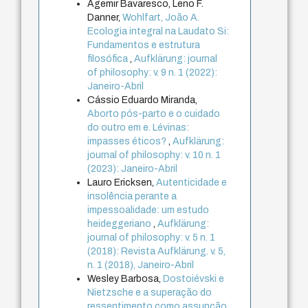
Agemir Bavaresco, Leno F.
Danner,
Wohlfart, João A.
Ecologia integral na Laudato Si:
Fundamentos e estrutura
filosófica
,
Aufklärung: journal
of philosophy: v. 9 n. 1 (2022):
Janeiro-Abril
Cássio Eduardo Miranda,
Aborto pós-parto e o cuidado
do outro em e. Lévinas:
impasses éticos?
,
Aufklärung:
journal of philosophy: v. 10 n. 1
(2023): Janeiro-Abril
Lauro Ericksen,
Autenticidade e
insolência perante a
impessoalidade: um estudo
heideggeriano
,
Aufklärung:
journal of philosophy: v. 5 n. 1
(2018): Revista Aufklärung. v. 5,
n. 1 (2018), Janeiro-Abril
Wesley Barbosa,
Dostoiévski e
Nietzsche e a superação do
ressentimento como assunção