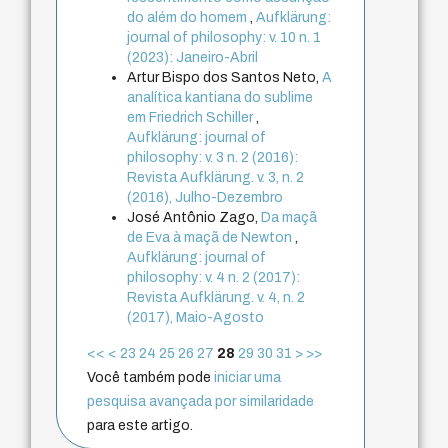
do além do homem
,
Aufklärung:
journal of philosophy: v. 10 n. 1
(2023): Janeiro-Abril
Artur Bispo dos Santos Neto,
A
analítica kantiana do sublime
em Friedrich Schiller
,
Aufklärung: journal of
philosophy: v. 3 n. 2 (2016):
Revista Aufklärung. v. 3, n. 2
(2016), Julho-Dezembro
José Antônio Zago,
Da maçã
de Eva à maçã de Newton
,
Aufklärung: journal of
philosophy: v. 4 n. 2 (2017):
Revista Aufklärung. v. 4, n. 2
(2017), Maio-Agosto
<<
<
23
24
25
26
27
28
29
30
31
>
>>
Você também pode
iniciar uma
pesquisa avançada por similaridade
para este artigo.