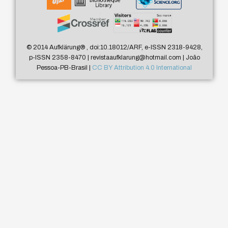
© 2014 Aufklärung
®
, doi:10.18012/ARF, e-ISSN 2318-9428,
p-ISSN 2358-8470 | revistaaufklarung@hotmail.com | João
Pessoa-PB-Brasil |
CC BY Attribution 4.0 International