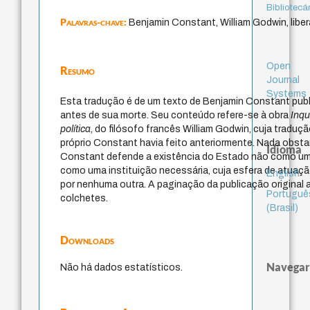
Bibliotecá
Palavras-chave:
Benjamin Constant, William Godwin, liber
Open
Resumo
Journal
Systems
Esta tradução é de um texto de Benjamin Constant pub
antes de sua morte. Seu conteúdo refere-se à obra
Inqu
política
, do filósofo francês William Godwin, cuja traduç
próprio Constant havia feito anteriormente. Nada obstan
Idioma
Constant defende a existência do Estado não como um
como uma instituição necessária, cuja esfera de atuaç
English
por nenhuma outra. A paginação da publicação original 
Portuguê
colchetes.
(Brasil)
Downloads
Navegar
Não há dados estatísticos.