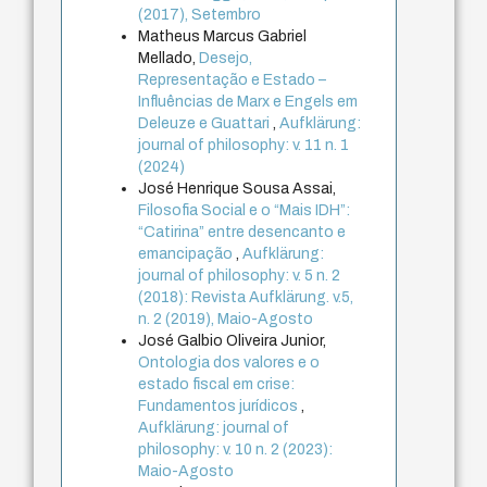
(2017), Setembro
Matheus Marcus Gabriel
Mellado,
Desejo,
Representação e Estado –
Influências de Marx e Engels em
Deleuze e Guattari
,
Aufklärung:
journal of philosophy: v. 11 n. 1
(2024)
José Henrique Sousa Assai,
Filosofia Social e o “Mais IDH”:
“Catirina” entre desencanto e
emancipação
,
Aufklärung:
journal of philosophy: v. 5 n. 2
(2018): Revista Aufklärung. v.5,
n. 2 (2019), Maio-Agosto
José Galbio Oliveira Junior,
Ontologia dos valores e o
estado fiscal em crise:
Fundamentos jurídicos
,
Aufklärung: journal of
philosophy: v. 10 n. 2 (2023):
Maio-Agosto