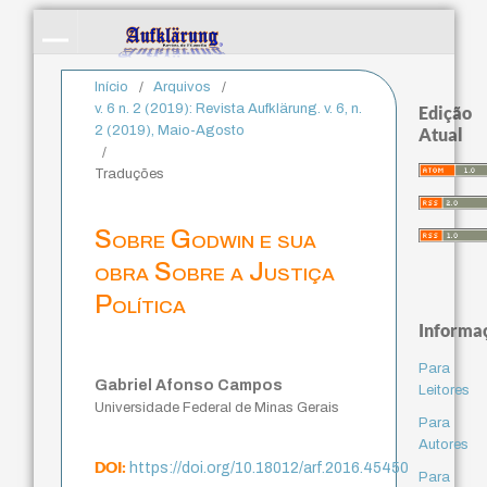
Início
/
Arquivos
/
v. 6 n. 2 (2019): Revista Aufklärung. v. 6, n.
Edição
2 (2019), Maio-Agosto
Atual
/
Traduções
Sobre Godwin e sua
obra Sobre a Justiça
Política
Informa
Para
Gabriel Afonso Campos
Leitores
Universidade Federal de Minas Gerais
Para
Autores
DOI:
https://doi.org/10.18012/arf.2016.45450
Para