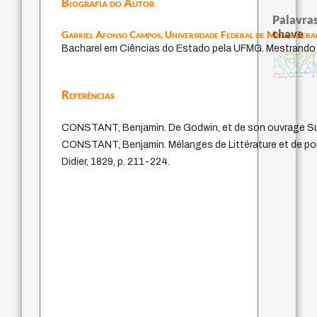
Biografia do Autor
Palavras
chave
Gabriel Afonso Campos,
Universidade Federal de Minas Gera
Bacharel em Ciências do Estado pela UFMG. Mestrando
min
não maleficência
multidimensionalidade
violencia
intolerância
protágoras
arte de educar
history of philosophy
experiência temporal
fundamentalismo
género
lei
metafísica do tempo
idade
homem-medida
logos
j.c.m. neto
palavra
guayaqui
jacobi
leyes
animais
filosofia brasileira
perdón
philosophy
therapy
Referências
CONSTANT, Benjamin. De Godwin, et de son ouvrage Sur l
CONSTANT, Benjamin. Mélanges de Littérature et de polit
Didier, 1829, p. 211-224.