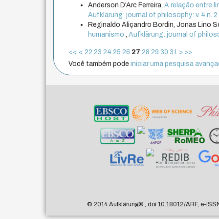
Anderson D'Arc Ferreira,
A relação entre 
Aufklärung: journal of philosophy: v. 4 n. 
Reginaldo Aliçandro Bordin, Jonas Lino S
humanismo
,
Aufklärung: journal of philos
<<
<
22
23
24
25
26
27
28
29
30
31
>
>>
Você também pode
iniciar uma pesquisa avançad
© 2014 Aufklärung
®
, doi:10.18012/ARF, e-ISS