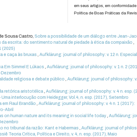
em seus artigos, em conformidade
Política de Boas Práticas da Revis
 de Sousa Castro,
Sobre a possibilidade de um diálogo entre Jean-Ja
da escrita: do sentimento natural de piedade à ética da compaixão
,
 1 (2025)
va e caça às bruxas
,
Aufklärung: journal of philosophy: v. 12 n. Especia
ica Em Simmel E Lúkacs
,
Aufklärung: journal of philosophy: v. 1 n. 2 (20
ho-Dezembro
lidade religiosa e debate público
,
Aufklärung: journal of philosophy: v.
da retórica aristotélica
,
Aufklärung: journal of philosophy: v. 4 n. esp. (
 Uma interlocução com Heidegger, Vol.4, n. esp. (2017), Setembro
za em Raul Brandão
,
Aufklärung: journal of philosophy: v. 4 n. 1 (2017):
ro-Abril
 on human nature and its meaning in social life today
,
Aufklärung: jo
o-Dezembro
ião no tribunal da razão: Kant e Habermas
,
Aufklärung: journal of philo
iê Teoria Crítica, Política e Direito, v. 4, n. esp. (2017), Maio