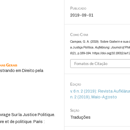
Publicado
2019-09-01
Como Citar
Campos, G. A. (2019). Sobre Godwin e sua 
a Justiça Política.
Aufklärung: Journal of Ph
6
(2), p.189–194. https://doi.org/10.18012/arf
Fomatos de Citação
nas Gerais
trando em Direito pela
Edição
v. 6 n. 2 (2019): Revista Aufklärun
n. 2 (2019), Maio-Agosto
Seção
age Sur la Justice Politique.
Traduções
 et de politique. Paris :