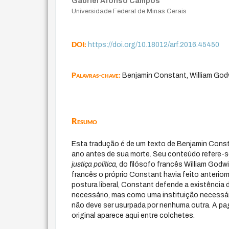
Gabriel Afonso Campos
Universidade Federal de Minas Gerais
DOI:
https://doi.org/10.18012/arf.2016.45450
Palavras-chave:
Benjamin Constant, William Godwi
Resumo
Esta tradução é de um texto de Benjamin Cons
ano antes de sua morte. Seu conteúdo refere-s
justiça política
, do filósofo francês William Godw
francês o próprio Constant havia feito anterio
postura liberal, Constant defende a existênci
necessário, mas como uma instituição necessár
não deve ser usurpada por nenhuma outra. A pa
original aparece aqui entre colchetes.