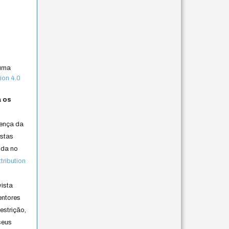
 uma
ion 4.0
a os
cença da
istas
lida no
ribution
vista
entores
estrição,
seus