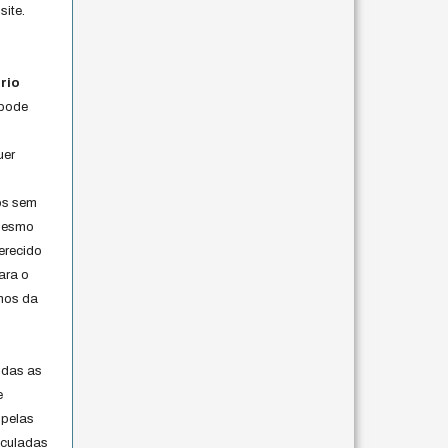
site.
rio
 pode
uer
os sem
 mesmo
erecido
ara o
rmos da
s
odas as
e
 pelas
iculadas