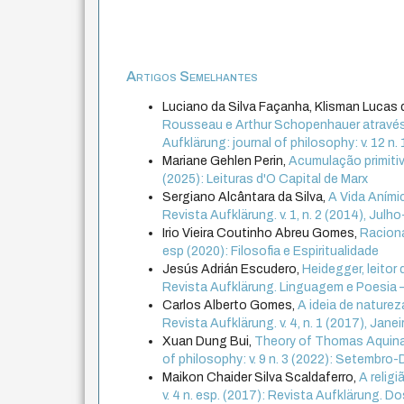
Artigos Semelhantes
Luciano da Silva Façanha, Klisman Lucas
Rousseau e Arthur Schopenhauer através 
Aufklärung: journal of philosophy: v. 12 n.
Mariane Gehlen Perin,
Acumulação primiti
(2025): Leituras d'O Capital de Marx
Sergiano Alcântara da Silva,
A Vida Aním
Revista Aufklärung. v. 1, n. 2 (2014), Jul
Irio Vieira Coutinho Abreu Gomes,
Raciona
esp (2020): Filosofia e Espiritualidade
Jesús Adrián Escudero,
Heidegger, leitor 
Revista Aufklärung. Linguagem e Poesia –
Carlos Alberto Gomes,
A ideia de nature
Revista Aufklärung. v. 4, n. 1 (2017), Janei
Xuan Dung Bui,
Theory of Thomas Aquinas
of philosophy: v. 9 n. 3 (2022): Setembr
Maikon Chaider Silva Scaldaferro,
A relig
v. 4 n. esp. (2017): Revista Aufklärung. Doss