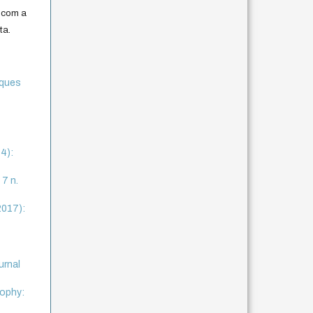
 com a
ta.
cques
l
14):
 7 n.
2017):
urnal
sophy: