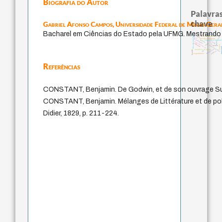
Biografia do Autor
Palavras
chave
Gabriel Afonso Campos,
Universidade Federal de Minas Gera
Bacharel em Ciências do Estado pela UFMG. Mestrando
j.c.m. neto
arte de educar
filosofia brasileira
desejo
logos
literatura (poética)
filosofias indígenas
protágoras
palavra
experiência tempora
jacobi
leyes
fundamentalismo
mind
violencia
idade
perdón
homem-medida
género
guayaqu
intolerância
metafísica do tempo
bataille
lei
animais
acquaintance
Referências
CONSTANT, Benjamin. De Godwin, et de son ouvrage Sur l
CONSTANT, Benjamin. Mélanges de Littérature et de polit
Didier, 1829, p. 211-224.