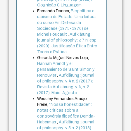
Cognição & Linguagem
Fernando Danner,
Biopolítica e
racismo de Estado: Uma leitura
do curso Em Defesa da
Sociedade (1975-1976) de
Michel Foucault
,
Aufklärung:
journal of philosophy: v. 7 n. esp
(2020): Justificação Ética Entre
Teoria e Prática
Gerardo Miguel Nieves Loja,
Hannah Arendt y el
pensamiento de Saint Simon y
Renouvier
,
Aufklärung: journal
of philosophy: v. 4 n. 2 (2017):
Revista Aufklärung. v. 4, n. 2
(2017), Maio-Agosto
Wescley Fernandes Araújo
Freire,
“Nossa honestidade!”:
notas críticas sobre a
controvérsia filosófica Derrida-
Habermas
,
Aufklärung: journal
of philosophy: v. 5 n. 2 (2018):