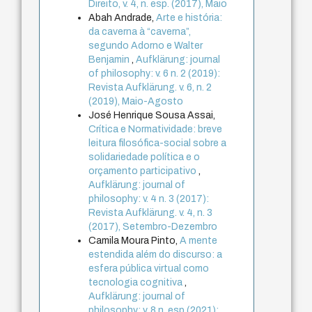
Direito, v. 4, n. esp. (2017), Maio
Abah Andrade,
Arte e história:
da caverna à “caverna”,
segundo Adorno e Walter
Benjamin
,
Aufklärung: journal
of philosophy: v. 6 n. 2 (2019):
Revista Aufklärung. v. 6, n. 2
(2019), Maio-Agosto
José Henrique Sousa Assai,
Crítica e Normatividade: breve
leitura filosófica-social sobre a
solidariedade política e o
orçamento participativo
,
Aufklärung: journal of
philosophy: v. 4 n. 3 (2017):
Revista Aufklärung. v. 4, n. 3
(2017), Setembro-Dezembro
Camila Moura Pinto,
A mente
estendida além do discurso: a
esfera pública virtual como
tecnologia cognitiva
,
Aufklärung: journal of
philosophy: v. 8 n. esp (2021):