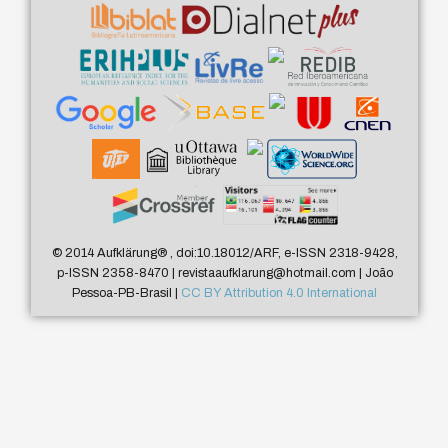
© 2014 Aufklärung
®
, doi:10.18012/ARF, e-ISSN 2318-9428,
p-ISSN 2358-8470 | revistaaufklarung@hotmail.com | João
Pessoa-PB-Brasil |
CC BY Attribution 4.0 International