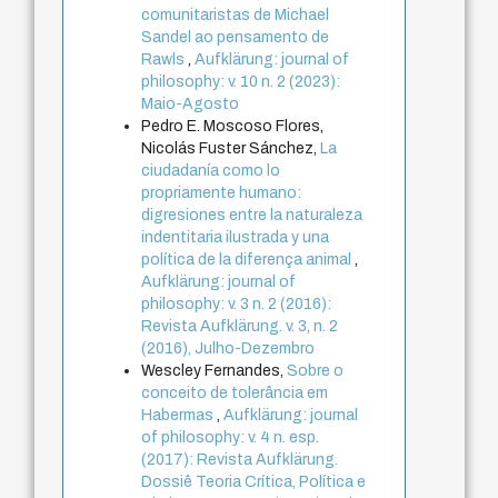
comunitaristas de Michael
Sandel ao pensamento de
Rawls
,
Aufklärung: journal of
philosophy: v. 10 n. 2 (2023):
Maio-Agosto
Pedro E. Moscoso Flores,
Nicolás Fuster Sánchez,
La
ciudadanía como lo
propriamente humano:
digresiones entre la naturaleza
indentitaria ilustrada y una
política de la diferença animal
,
Aufklärung: journal of
philosophy: v. 3 n. 2 (2016):
Revista Aufklärung. v. 3, n. 2
(2016), Julho-Dezembro
Wescley Fernandes,
Sobre o
conceito de tolerância em
Habermas
,
Aufklärung: journal
of philosophy: v. 4 n. esp.
(2017): Revista Aufklärung.
Dossiê Teoria Crítica, Política e