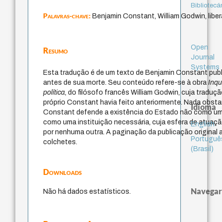
Bibliotecá
Palavras-chave:
Benjamin Constant, William Godwin, liber
Open
Resumo
Journal
Systems
Esta tradução é de um texto de Benjamin Constant pub
antes de sua morte. Seu conteúdo refere-se à obra
Inqu
política
, do filósofo francês William Godwin, cuja traduç
próprio Constant havia feito anteriormente. Nada obstan
Idioma
Constant defende a existência do Estado não como um
como uma instituição necessária, cuja esfera de atuaç
English
por nenhuma outra. A paginação da publicação original 
Portuguê
colchetes.
(Brasil)
Downloads
Navegar
Não há dados estatísticos.