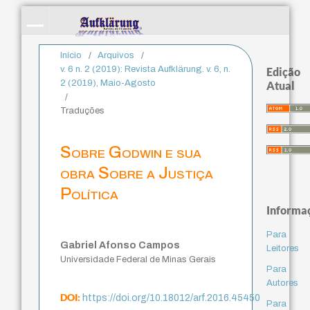
Início
/
Arquivos
/
v. 6 n. 2 (2019): Revista Aufklärung. v. 6, n.
Edição
2 (2019), Maio-Agosto
Atual
/
Traduções
Sobre Godwin e sua
obra Sobre a Justiça
Política
Informa
Para
Gabriel Afonso Campos
Leitores
Universidade Federal de Minas Gerais
Para
Autores
DOI:
https://doi.org/10.18012/arf.2016.45450
Para