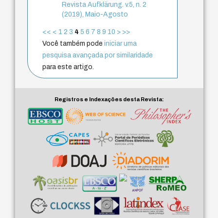
Revista Aufklärung. v.5, n. 2
(2019), Maio-Agosto
<<
<
1
2
3
4
5
6
7
8
9
10
>
>>
Você também pode
iniciar uma
pesquisa avançada por similaridade
para este artigo.
Registros e Indexações desta Revista: