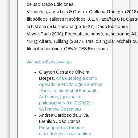
de uso. Dado Ediciones.
Villacañas, José Luis & Castro-Orellana, Rodrigo. (2018
filosóficos, talleres históricos. J. L. Villacañas & R. Cas
la historia de la filosofía (pp. 5-27). Dado Ediciones.
Veyne, Paul (2008). Foucault, sa pensé, sa personne. Alb
Yuing Alfaro, Tuillang (2017). Tras lo singular. Michel Fouc
filosofar histórico. CENALTES Ediciones.
Artigos Semelhantes
Clayton Cesar de Oliveira
Borges,
Anarqueologia como
operador metodológico e éthos
filosófico em Michel Foucault
,
Aufklärung: journal of
philosophy: v. 9 n. 3 (2022):
Setembro-Dezembro
Andrea Cardoso da Silva,
Erenildo João Carlos,
Pressupostos teórico-
metodológicos da análise