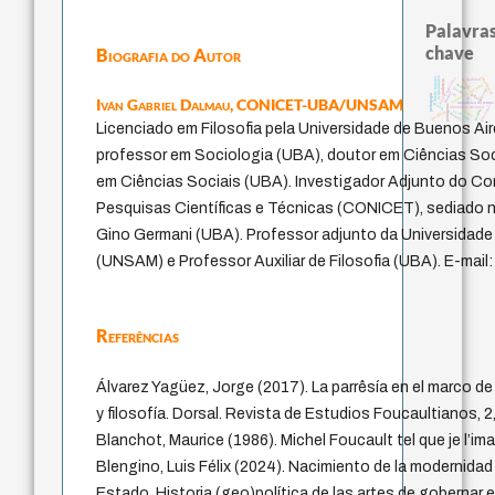
Palavras
chave
Biografia do Autor
acquaintance
intolerância
direito romano
fundamentalismo
realidad
bataille
violencia
experiência temporal
mind
jacobi
desejo
leyes
palavra
pedagogia
idade
lei
Iván Gabriel Dalmau,
CONICET-UBA/UNSAM
metafísica do tempo
género
protágoras
guayaquil
identidade nacional
perdón
j.c.m. neto
logos
sacrifício
animais
Licenciado em Filosofia pela Universidade de Buenos Air
professor em Sociologia (UBA), doutor em Ciências So
em Ciências Sociais (UBA). Investigador Adjunto do Co
Pesquisas Científicas e Técnicas (CONICET), sediado n
Gino Germani (UBA). Professor adjunto da Universidade
(UNSAM) e Professor Auxiliar de Filosofia (UBA). E-ma
Referências
Álvarez Yagüez, Jorge (2017). La parrêsía en el marco de
y filosofía. Dorsal. Revista de Estudios Foucaultianos, 2
Blanchot, Maurice (1986). Michel Foucault tel que je l’i
Blengino, Luis Félix (2024). Nacimiento de la modernida
Estado. Historia (geo)política de las artes de gobernar e