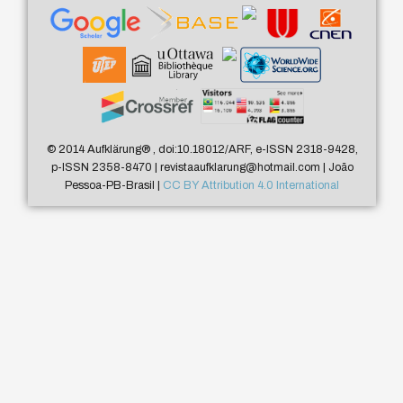
© 2014 Aufklärung
®
, doi:10.18012/ARF, e-ISSN 2318-9428,
p-ISSN 2358-8470 | revistaaufklarung@hotmail.com | João
Pessoa-PB-Brasil |
CC BY Attribution 4.0 International