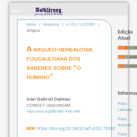
Início
/
Arquivos
/
v. 13 n. 1 (2026)
/
Artigos
Edição
Atual
A arqueo-genealogia
foucaultiana dos
saberes sobre “o
humano”
Informa
Iván Gabriel Dalmau
Para
CONICET-UBA/UNSAM
Leitores
https://orcid.org/0000-0003-4045-3488
Para
Autores
DOI:
https://doi.org/10.18012/arf.v13i1.76362
Para