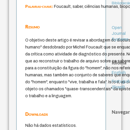
Bibliotecá
Palavras-chave:
Foucault, saber, ciências humanas, biopo
Resumo
Open
Journal
Systems
O objetivo deste artigo é revisar a abordagem do discu
humano" desdobrado por Michel Foucault que se enqua
da crítica como atividade de diagnóstico do presente. 
que ao reconstruir o trabalho de arquivo sobre os saber
Idioma
para a constituição da figura do "homem", não nos refe
English
humanas, mas também ao conjunto de saberes que enq
Portuguê
do "homem", enquanto "vive, trabalha e fala". Isto é, as
(Brasil)
objeto os chamados "quase-transcendentais" da epistem
o trabalho e a linguagem.
Navegar
Downloads
Não há dados estatísticos.