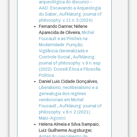
arqueológica do discurso –
AAD: Escavando a Arqueologia
do Saber
,
Aufklärung: journal of
philosophy: v. 11 n. 3 (2024)
Fernando Danner, Nirlene
Aparecida de Oliveira,
Michel
Foucault e as Prisões na
Modernidade: Punição,
Vigilância Generalizada e
Controle Social
,
Aufklärung:
journal of philosophy: v. 9 n. esp
(2022): Dossiê Ética e Filosofia
Política
Daniel Luis Cidade Gonçalves,
Liberalismo, neoliberalismo e a
genealogia dos regimes
veridicionais em Michel
Foucault
,
Aufklärung: journal of
philosophy: v. 8 n. 2 (2021):
Maio-Agosto
Helena Almeia e Silva Sampaio,
Luiz Guilherme Augsburger,
Antes do nascimento da