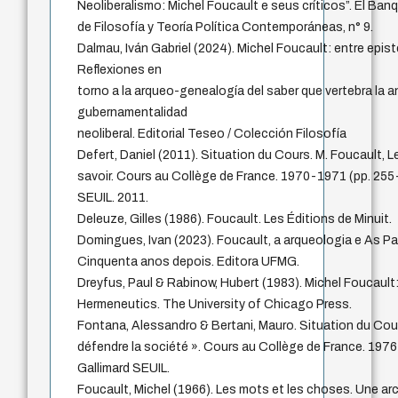
Neoliberalismo: Michel Foucault e seus críticos”. El Ban
de Filosofía y Teoría Política Contemporáneas, n° 9.
Dalmau, Iván Gabriel (2024). Michel Foucault: entre epist
Reflexiones en
torno a la arqueo-genealogía del saber que vertebra la an
gubernamentalidad
neoliberal. Editorial Teseo / Colección Filosofía
Defert, Daniel (2011). Situation du Cours. M. Foucault, L
savoir. Cours au Collège de France. 1970-1971 (pp. 255-
SEUIL. 2011.
Deleuze, Gilles (1986). Foucault. Les Éditions de Minuit.
Domingues, Ivan (2023). Foucault, a arqueologia e As Pa
Cinquenta anos depois. Editora UFMG.
Dreyfus, Paul & Rabinow, Hubert (1983). Michel Foucaul
Hermeneutics. The University of Chicago Press.
Fontana, Alessandro & Bertani, Mauro. Situation du Cours
défendre la société ». Cours au Collège de France. 1976
Gallimard SEUIL.
Foucault, Michel (1966). Les mots et les choses. Une a