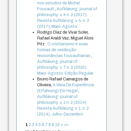
nos estudos de Michel
Foucault
,
Aufklärung: journal of
philosophy: v. 4 n. 2 (2017):
Revista Aufklärung. v. 4, n. 2
(2017), Maio-Agosto
Rodrigo Diaz de Vivar Soler,
Rafael Araldi Vaz, Miguel Alois
Pitz ,
O cristianismo e suas
formas de veridicção:
ressonâncias foucaultianas
,
Aufklärung: journal of
philosophy: v. 7 n. 2 (2020):
Maio-Agosto. Edição Regular
Bruno Rafael Camargos de
Oliveira,
A Ideia De Experiência
(Erfahrung) Em Hegel
,
Aufklärung: journal of
philosophy: v. 1 n. 2 (2014):
Revista Aufklärung. v. 1, n. 2
(2014), Julho-Dezembro
1
2
3
4
5
6
7
8
9
10
>
>>