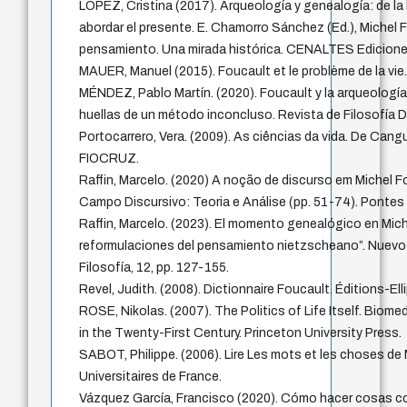
LÓPEZ, Cristina (2017). Arqueología y genealogía: de la
abordar el presente. E. Chamorro Sánchez (Ed.), Michel 
pensamiento. Una mirada histórica. CENALTES Edicione
MAUER, Manuel (2015). Foucault et le problème de la vie.
MÉNDEZ, Pablo Martín. (2020). Foucault y la arqueología 
huellas de un método inconcluso. Revista de Filosofía Di
Portocarrero, Vera. (2009). As ciências da vida. De Cang
FIOCRUZ.
Raffin, Marcelo. (2020) A noção de discurso em Michel Fou
Campo Discursivo: Teoria e Análise (pp. 51-74). Pontes 
Raffin, Marcelo. (2023). El momento genealógico en Mic
reformulaciones del pensamiento nietzscheano”. Nuevo
Filosofía, 12, pp. 127-155.
Revel, Judith. (2008). Dictionnaire Foucault. Éditions-Ell
ROSE, Nikolas. (2007). The Politics of Life Itself. Biome
in the Twenty-First Century. Princeton University Press.
SABOT, Philippe. (2006). Lire Les mots et les choses de
Universitaires de France.
Vázquez García, Francisco (2020). Cómo hacer cosas co