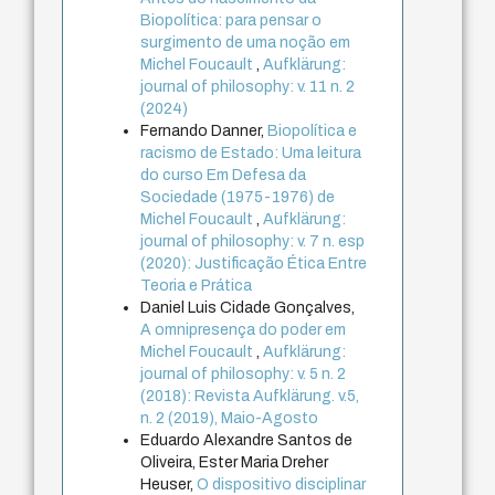
Biopolítica: para pensar o
surgimento de uma noção em
Michel Foucault
,
Aufklärung:
journal of philosophy: v. 11 n. 2
(2024)
Fernando Danner,
Biopolítica e
racismo de Estado: Uma leitura
do curso Em Defesa da
Sociedade (1975-1976) de
Michel Foucault
,
Aufklärung:
journal of philosophy: v. 7 n. esp
(2020): Justificação Ética Entre
Teoria e Prática
Daniel Luis Cidade Gonçalves,
A omnipresença do poder em
Michel Foucault
,
Aufklärung:
journal of philosophy: v. 5 n. 2
(2018): Revista Aufklärung. v.5,
n. 2 (2019), Maio-Agosto
Eduardo Alexandre Santos de
Oliveira, Ester Maria Dreher
Heuser,
O dispositivo disciplinar