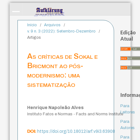
Início
/
Arquivos
/
v. 9 n. 3 (2022): Setembro-Dezembro
/
Edição
Artigos
Atual
As críticas de Sokal e
Bricmont ao pós-
modernismo: uma
sistematização
Informa
Para
Henrique Napoleão Alves
Leitores
Instituto Fatos e Normas - Facts and Norms Institute
Para
Autores
DOI:
https://doi.org/10.18012/arf.v9i3.63908
Para