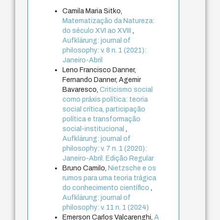
Camila Maria Sitko,
Matematização da Natureza:
do século XVI ao XVIII
,
Aufklärung: journal of
philosophy: v. 8 n. 1 (2021):
Janeiro-Abril
Leno Francisco Danner,
Fernando Danner, Agemir
Bavaresco,
Criticismo social
como práxis política: teoria
social crítica, participação
política e transformação
social-institucional
,
Aufklärung: journal of
philosophy: v. 7 n. 1 (2020):
Janeiro-Abril. Edição Regular
Bruno Camilo,
Nietzsche e os
rumos para uma teoria trágica
do conhecimento científico
,
Aufklärung: journal of
philosophy: v. 11 n. 1 (2024)
Emerson Carlos Valcarenghi,
A