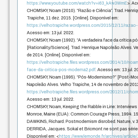
https://www.youtube.com/watch?v=i63_kAw3WmE
>. Ac
CHOMSKY, Noam (2010). “Razão e Ciência”. Trad. Henriq
Trapiche, 11 dez. 2015. [Online]. Disponível em:
https://velhotrapiche.wordpress.com/2015/12/11/raza
Acesso em: 13 jul. 2022.
CHOMSKY, Noam (1992). “A verdadeira face da crítica p
[Rationality/Science]. Trad. Henrique Napoleão Alves. V
de 2014. [Online]. Disponível em:
https://velhotrapiche.files.wordpress.com/2014/10/no
face-da-critica-pos-moderna2.pdf
. Acesso em: 13 jul. 2
CHOMSKY, Noam (1995). “Pós-Modernismo?” [Post-Mode
Napoleão Alves. Velho Trapiche, 14 de novembro de 2012.
https://velhotrapiche.files.wordpress.com/2012/11/ch
Acesso em: 13 jul. 2022.
CHOMSKY, Noam, Keeping the Rabble in Line: Interviews
Monroe, Maine (EUA): Common Courage Press, 1994. 156
DAWKINS, Richard. Postmodernism disrobed. Nature, v. 3
DERRIDA, Jacques. Sokal et Bricmont ne sont pas sérieu
Disponível em: <
https://www.lemonde.fr/archives/article