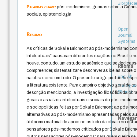
Bibliotecá
Palavras-chave:
pós-modernismo, guerras sobre a Ciênci
sociais, epistemologia
Open
Resumo
Journal
Systems
As críticas de Sokal e Bricmont ao pós-modernismo con
Intelectuais” causaram diferentes reações no Brasil e no
houve, contudo, um estudo acadêmico que se dedicass
Idioma
compreender, sistematizar e descrever as ideias sobre
English
na obra como um todo. O presente artigo pretende suprir
a literatura existente. Para cumprir o objetivo geral de
Portuguê
(Brasil)
descrição mencionado, a investigação filosófica da obra 
gerais e as raízes intelectuais e sociais do pós-modernism
e sociopolíticas feitas por Sokal e Bricmont ao pós-mod
alternativas ao pós-modernismo apresentadas pelos aut
Navegar
útil como material de apoio no estudo da obra e no es
pensadores pós-modernos criticados por Sokal e Bricmon
outros pensadores pós-modernos; para quem queira se 