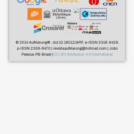
© 2014 Aufklärung
®
, doi:10.18012/ARF, e-ISSN 2318-9428,
p-ISSN 2358-8470 | revistaaufklarung@hotmail.com | João
Pessoa-PB-Brasil |
CC BY Attribution 4.0 International