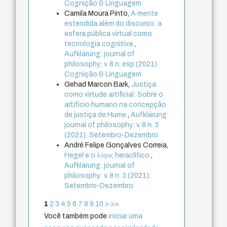
Cognição & Linguagem
Camila Moura Pinto,
A mente
estendida além do discurso: a
esfera pública virtual como
tecnologia cognitiva
,
Aufklärung: journal of
philosophy: v. 8 n. esp (2021):
Cognição & Linguagem
Gehad Marcon Bark,
Justiça
como virtude artificial: Sobre o
artifício humano na concepção
de justiça de Hume
,
Aufklärung:
journal of philosophy: v. 8 n. 3
(2021): Setembro-Dezembro
André Felipe Gonçalves Correia,
Hegel e o λόγος heraclítico
,
Aufklärung: journal of
philosophy: v. 8 n. 3 (2021):
Setembro-Dezembro
1
2
3
4
5
6
7
8
9
10
>
>>
Você também pode
iniciar uma