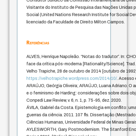
Consultor Jurídico da Comissão Interamericana de Dir
Visitante do Instituto de Pesquisa das Nações Unidas 
Social (United Nations Research Institute for Social D
licenciado da Faculdade de Direito Milton Campos.
Referências
ALVES, Henrique Napoleão. “Notas do tradutor”. In: CH
face da crítica pós-moderna [Rationality/Science]. Trad
Velho Trapiche, 28 de outubro de 2014 [outubro de 1992].
https://velhotrapiche.wordpress.com/2014/10/
. Acesso e
ARAÚJO, Geórgia Oliveira; ARAÚJO, Luana Adriano. O 
e o feminismo de Harding: considerações sobre dois obj
Conpedi Law Review, v. 6, n. 1, p. 75-95, dez. 2020.
ÁVILA, Gabriel da Costa. Epistemologia em conflito: uma
guerras da ciência. 2011. 107 fls. Dissertação (Mestrado
Ciências Humanas, Universidade Federal de Minas Gerais
AYLESWORTH, Gary. Postmodernism. The Stanford Ency