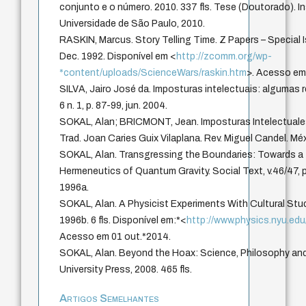
conjunto e o número. 2010. 337 fls. Tese (Doutorado). In
Universidade de São Paulo, 2010.
RASKIN, Marcus. Story Telling Time. Z Papers – Special I
Dec. 1992. Disponível em <
http://zcomm.org/wp-
*content/uploads/ScienceWars/raskin.htm
>. Acesso em 
SILVA, Jairo José da. Imposturas intelectuais: algumas 
6 n. 1, p. 87-99, jun. 2004.
SOKAL, Alan; BRICMONT, Jean. Imposturas Intelectuales 
Trad. Joan Caries Guix Vilaplana. Rev. Miguel Candel. Méx
SOKAL, Alan. Transgressing the Boundaries: Towards a
Hermeneutics of Quantum Gravity. Social Text, v.46/47,
1996a.
SOKAL, Alan. A Physicist Experiments With Cultural Studi
1996b. 6 fls. Disponível em:*<
http://www.physics.nyu.edu
Acesso em 01 out.*2014.
SOKAL, Alan. Beyond the Hoax: Science, Philosophy and
University Press, 2008. 465 fls.
Artigos Semelhantes