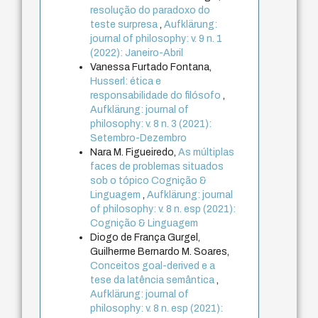
resolução do paradoxo do
teste surpresa
,
Aufklärung:
journal of philosophy: v. 9 n. 1
(2022): Janeiro-Abril
Vanessa Furtado Fontana,
Husserl: ética e
responsabilidade do filósofo
,
Aufklärung: journal of
philosophy: v. 8 n. 3 (2021):
Setembro-Dezembro
Nara M. Figueiredo,
As múltiplas
faces de problemas situados
sob o tópico Cognição &
Linguagem
,
Aufklärung: journal
of philosophy: v. 8 n. esp (2021):
Cognição & Linguagem
Diogo de França Gurgel,
Guilherme Bernardo M. Soares,
Conceitos goal-derived e a
tese da latência semântica
,
Aufklärung: journal of
philosophy: v. 8 n. esp (2021):