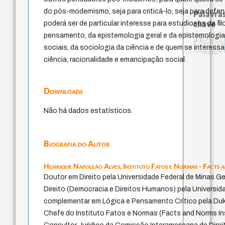
do pós-modernismo, seja para criticá-lo, seja para defe
Palavras
chave
poderá ser de particular interesse para estudiosos da fil
pensamento, da epistemologia geral e da epistemologi
violencia
experiência temporal
pedagogia
sacrifício
pensamento si
j.c.m. neto
history of philosophy
therapy
palavra
intolerância
idade
desejo
papel da lei
logos
guayaquil
protágoras
perdón
género
sociais, da sociologia da ciência e de quem se interess
fundamentalismo
leyes
jacobi
lei
metafísica do tempo
classical german philosophy
filosofia brasileira
ciência, racionalidade e emancipação social.
Downloads
Não há dados estatísticos.
Biografia do Autor
Henrique Napoleão Alves,
Instituto Fatos e Normas - Facts 
Doutor em Direito pela Universidade Federal de Minas 
Direito (Democracia e Direitos Humanos) pela Universi
complementar em Lógica e Pensamento Crítico pela Duke
Chefe do Instituto Fatos e Normas (Facts and Norms In