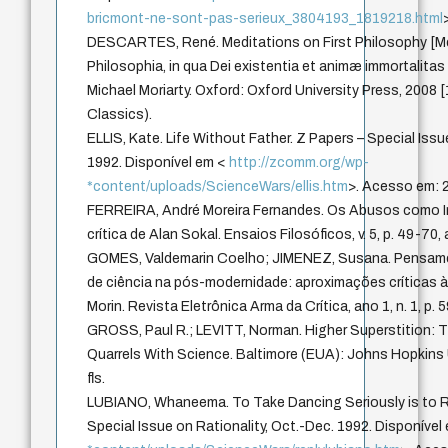
bricmont-ne-sont-pas-serieux_3804193_1819218.html
DESCARTES, René. Meditations on First Philosophy [Me
Philosophia, in qua Dei existentia et animæ immortalitas
Michael Moriarty. Oxford: Oxford University Press, 2008 [
Classics).
ELLIS, Kate. Life Without Father. Z Papers – Special Issu
1992. Disponível em <
http://zcomm.org/wp-
*content/uploads/ScienceWars/ellis.htm
>. Acesso em: 2
FERREIRA, André Moreira Fernandes. Os Abusos como I
crítica de Alan Sokal. Ensaios Filosóficos, v. 5, p. 49-70, 
GOMES, Valdemarin Coelho; JIMENEZ, Susana. Pensam
de ciência na pós-modernidade: aproximações críticas 
Morin. Revista Eletrônica Arma da Crítica, ano 1, n. 1, p. 5
GROSS, Paul R.; LEVITT, Norman. Higher Superstition: 
Quarrels With Science. Baltimore (EUA): Johns Hopkins 
fls.
LUBIANO, Whaneema. To Take Dancing Seriously is to Re
Special Issue on Rationality, Oct.-Dec. 1992. Disponível