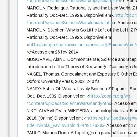
*content/uploads/ScienceWars/replylubiano.htm
>. Aces
MARGLIN, Frederique. Rationality and the Lived World. Z
Rationality, Oct.-Dec. 1992a. Disponível em <
http://zco
*content/uploads/ScienceWars/lubiano.htm
>. Acesso e
MARGLIN, Stephen. Why is So Little Left of the Left. Z 
Rationality, Oct.-Dec. 1992b. Disponível em*
<
http://zmagazine.zcommunications.org/ScienceWars/
>.*Acesso em 26 fev. 2014.
MUSGRAVE, Alan E. Common Sense, Science and Scepti
Introduction to the Theory of Knowledge. Cambridge Univ
NAGEL, Thomas. Concealment and Exposure & Other Essa
Oxford University Press, 2002. 240 fls.
NANDY, Ashis. Oh What a Lovely Science.Z Papers – Speci
Oct.-Dec. 1992. Disponível em <
http://zcomm.org/wp-
*content/uploads/ScienceWars/nandy.htm
>. Acesso em 
NIKOLAI VAVILOV. In: WIKIPÉDIA, a enciclopédia livre. Fl
2016. [Online] Disponível em: <
https://pt.wikipedia.org/
title=Nikolai_Vavilov&oldid=44817328
>. Acesso em: 17
PAULO, Marcos Rona. A topologia na psicanálise de Jacq