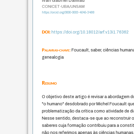
Iván Gabriel Dalmau
CONICET-UBA/UNSAM
https://orcid.org/0000-0003-4045-3488
DOI:
https://doi.org/10.18012/arf.v13i1.76362
Palavras-chave:
Foucault, saber, ciências humana
genealogia
Resumo
O objetivo deste artigo é revisar a abordagem 
"o humano" desdobrado por Michel Foucault qu
problematização da crítica como atividade de d
Nesse sentido, destaca-se que ao reconstruir o
saberes cuja formação contribuiu para a consti
não nos referimos apenas às ciências humanas