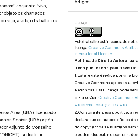
Artigos
homem", enquanto "vive,
 por objeto os chamados
 seja, a vida, o trabalho e a
Licença
Este trabalho está licenciado sob
licença
Creative Commons Attribut
International License
.
Política de Direito Autoral par
itens publicados pela Revista:
1.Esta revista é regida por uma Li
Creative Commons aplicada a rev
eletrônicas. Esta licença pode ser 
link a seguir:
Creative Commons Att
4.0 International (CC BY 4.0)
.
enos Aires (UBA), licenciado
2.Consonante a essa politica, a re
ências Sociais (UBA) e pós-
declara que os autores são os det
gador Adjunto do Conselho
do copyright de seus artigos sem r
(CONICET), sediado no
e podem depositar o pós-print de 