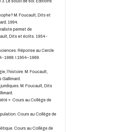
 3. Le souci de soi. Éditions
sophe? M. Foucault, Dits et
ard, 1994.
raliste permet de
ault, Dits et écrits. 1954-
 sciences. Réponse au Cercle
954-1988. I.1954–1969.
e, l`histoire. M. Foucault,
s Gallimard.
juridiques. M. Foucault, Dits
llimard.
ciété ». Cours au Collège de
Population. Cours au Collège de
litique. Cours au Collège de