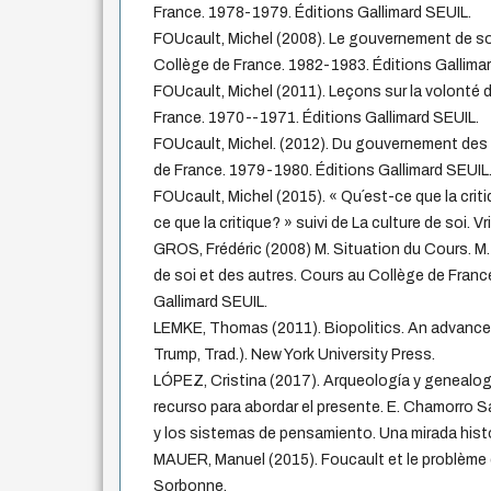
France. 1978-1979. Éditions Gallimard SEUIL.
FOUcault, Michel (2008). Le gouvernement de so
Collège de France. 1982-1983. Éditions Gallima
FOUcault, Michel (2011). Leçons sur la volonté 
France. 1970--1971. Éditions Gallimard SEUIL.
FOUcault, Michel. (2012). Du gouvernement des
de France. 1979-1980. Éditions Gallimard SEUIL
FOUcault, Michel (2015). « Qu´est-ce que la criti
ce que la critique? » suivi de La culture de soi. Vri
GROS, Frédéric (2008) M. Situation du Cours. 
de soi et des autres. Cours au Collège de Franc
Gallimard SEUIL.
LEMKE, Thomas (2011). Biopolitics. An advanced 
Trump, Trad.). New York University Press.
LÓPEZ, Cristina (2017). Arqueología y genealogí
recurso para abordar el presente. E. Chamorro S
y los sistemas de pensamiento. Una mirada his
MAUER, Manuel (2015). Foucault et le problème de
Sorbonne.