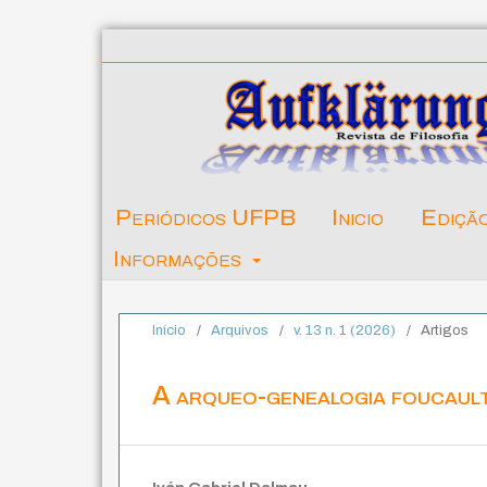
Periódicos UFPB
Inicio
Ediçã
Informações
Início
/
Arquivos
/
v. 13 n. 1 (2026)
/
Artigos
A arqueo-genealogia foucaul