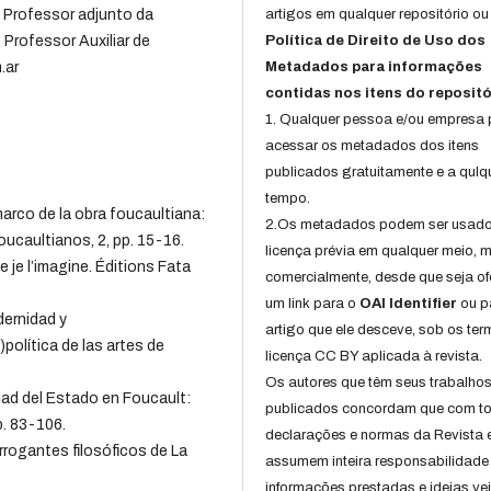
 Professor adjunto da
artigos em qualquer repositório ou 
Professor Auxiliar de
Política de Direito de Uso dos
.ar
Metadados para informações
contidas nos itens do repositó
1. Qualquer pessoa e/ou empresa
acessar os metadados dos itens
publicados gratuitamente e a qulq
tempo.
marco de la obra foucaultiana:
2.Os metadados podem ser usad
oucaultianos, 2, pp. 15-16.
licença prévia em qualquer meio,
 je l’imagine. Éditions Fata
comercialmente, desde que seja of
um link para o
OAI Identifier
ou p
dernidad y
artigo que ele desceve, sob os te
política de las artes de
licença CC BY aplicada à revista.
Os autores que têm seus trabalho
dad del Estado en Foucault:
publicados concordam que com t
p. 83-106.
declarações e normas da Revista 
rrogantes filosóficos de La
assumem inteira responsabilidade
informações prestadas e ideias ve