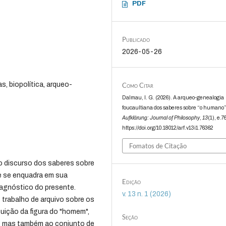
PDF
Publicado
2026-05-26
s, biopolítica, arqueo-
Como Citar
Dalmau, I. G. (2026). A arqueo-genealogia
foucaultiana dos saberes sobre “o humano”
Aufklärung: Journal of Philosophy
,
13
(1), e.7
https://doi.org/10.18012/arf.v13i1.76362
Fomatos de Citação
do discurso dos saberes sobre
e se enquadra em sua
Edição
iagnóstico do presente.
v. 13 n. 1 (2026)
 trabalho de arquivo sobre os
tuição da figura do "homem",
Seção
, mas também ao conjunto de