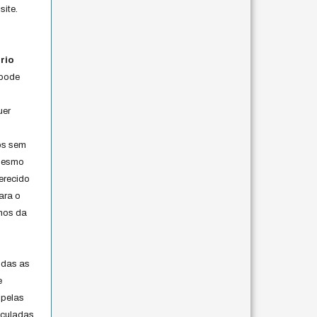
site.
rio
 pode
uer
os sem
 mesmo
erecido
ara o
rmos da
s
odas as
e
 pelas
iculadas