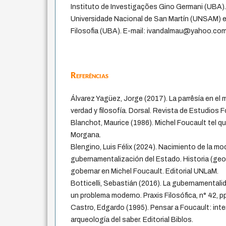
Instituto de Investigações Gino Germani (UBA).
Universidade Nacional de San Martín (UNSAM) e 
Filosofia (UBA). E-mail: ivandalmau@yahoo.com
Referências
Álvarez Yagüez, Jorge (2017). La parrêsía en el 
verdad y filosofía. Dorsal. Revista de Estudios F
Blanchot, Maurice (1986). Michel Foucault tel que
Morgana.
Blengino, Luis Félix (2024). Nacimiento de la mo
gubernamentalización del Estado. Historia (geo)
gobernar en Michel Foucault. Editorial UNLaM.
Botticelli, Sebastián (2016). La gubernamentali
un problema moderno. Praxis Filosófica, n° 42, p
Castro, Edgardo (1995). Pensar a Foucault: inte
arqueología del saber. Editorial Biblos.