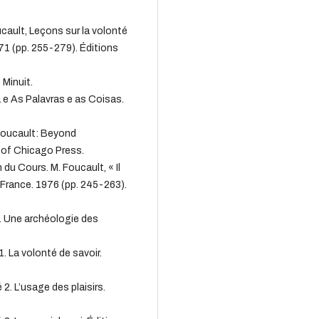
ucault, Leçons sur la volonté
71 (pp. 255-279). Éditions
 Minuit.
 e As Palavras e as Coisas.
 Foucault: Beyond
 of Chicago Press.
du Cours. M. Foucault, « Il
 France. 1976 (pp. 245-263).
s. Une archéologie des
1. La volonté de savoir.
 2. L’usage des plaisirs.