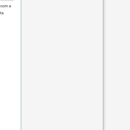
 com a
ta.