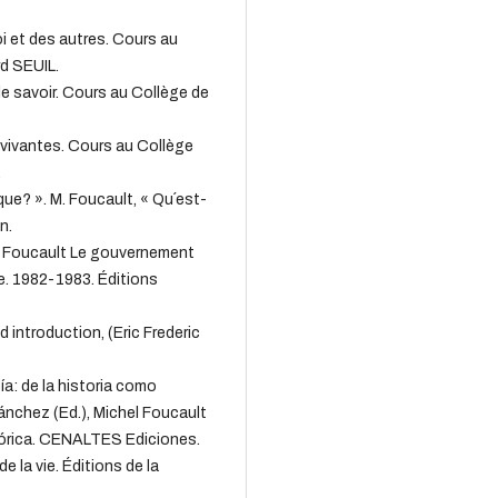
i et des autres. Cours au
rd SEUIL.
de savoir. Cours au Collège de
 vivantes. Cours au Collège
.
que? ». M. Foucault, « Qu´est-
n.
M. Foucault Le gouvernement
e. 1982-1983. Éditions
introduction, (Eric Frederic
a: de la historia como
ánchez (Ed.), Michel Foucault
tórica. CENALTES Ediciones.
 la vie. Éditions de la