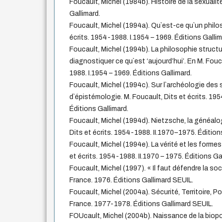
Foucault, Michel (1984b). Histoire de la sexualité
Gallimard.
Foucault, Michel (1994a). Qu`est-ce qu`un philo
écrits. 1954-1988. I.1954 – 1969. Éditions Gallim
Foucault, Michel (1994b). La philosophie structu
diagnostiquer ce qu`est ‘aujourd’hui’. En M. Fouc
1988. I.1954 – 1969. Éditions Gallimard.
Foucault, Michel (1994c). Sur l`archéologie des
d`épistémologie. M. Foucault, Dits et écrits. 1
Éditions Gallimard.
Foucault, Michel (1994d). Nietzsche, la généalogi
Dits et écrits. 1954-1988. II.1970–1975. Édition
Foucault, Michel (1994e). La vérité et les formes 
et écrits. 1954-1988. II.1970 – 1975. Éditions Ga
Foucault, Michel (1997). « Il faut défendre la so
France. 1976. Éditions Gallimard SEUIL.
Foucault, Michel (2004a). Sécurité, Territoire, 
France. 1977-1978. Éditions Gallimard SEUIL.
FOUcault, Michel (2004b). Naissance de la biopo