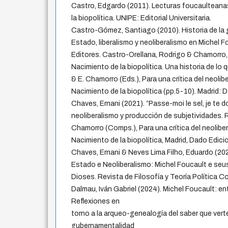
Castro, Edgardo (2011). Lecturas foucaulteanas
la biopolítica. UNIPE: Editorial Universitaria.
Castro-Gómez, Santiago (2010). Historia de la
Estado, liberalismo y neoliberalismo en Michel F
Editores. Castro-Orellana, Rodrigo & Chamorro
Nacimiento de la biopolítica. Una historia de lo
& E. Chamorro (Eds.), Para una crítica del neolib
Nacimiento de la biopolítica (pp.5-10). Madrid: 
Chaves, Ernani (2021). ”Passe-moi le sel, je te do
neoliberalismo y producción de subjetividades. 
Chamorro (Comps.), Para una crítica del neolibe
Nacimiento de la biopolítica, Madrid, Dado Edici
Chaves, Ernani & Neves Lima Filho, Eduardo (20
Estado e Neoliberalismo: Michel Foucault e seus
Dioses. Revista de Filosofía y Teoría Política 
Dalmau, Iván Gabriel (2024). Michel Foucault: ent
Reflexiones en
torno a la arqueo-genealogía del saber que verteb
gubernamentalidad