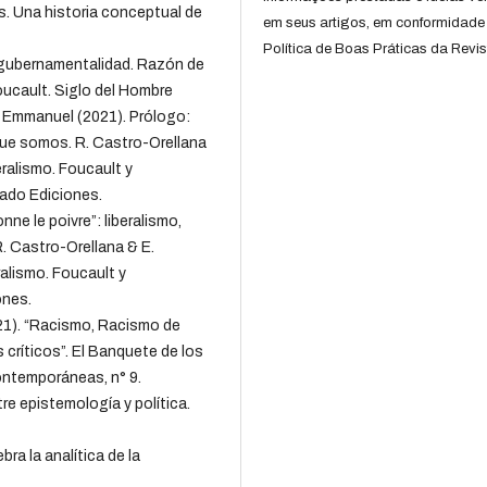
. Una historia conceptual de
em seus artigos, em conformidade
Política de Boas Práticas da Revis
 gubernamentalidad. Razón de
oucault. Siglo del Hombre
, Emmanuel (2021). Prólogo:
 que somos. R. Castro-Orellana
eralismo. Foucault y
Dado Ediciones.
nne le poivre”: liberalismo,
R. Castro-Orellana & E.
ralismo. Foucault y
ones.
21). “Racismo, Racismo de
 críticos”. El Banquete de los
Contemporáneas, n° 9.
re epistemología y política.
ra la analítica de la