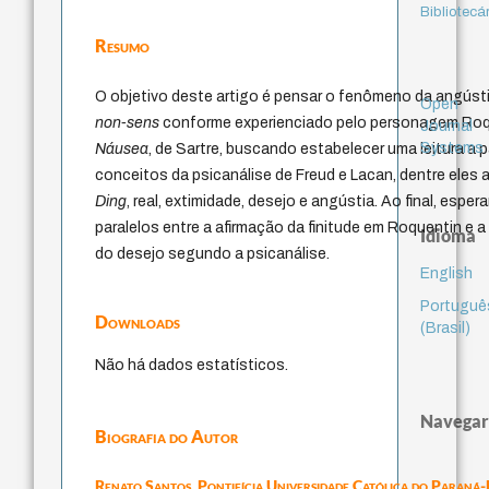
Bibliotecá
Resumo
O objetivo deste artigo é pensar o fenômeno da angústia
Open
non-sens
conforme experienciado pelo personagem Roqu
Journal
Systems
Náusea
, de Sartre, buscando estabelecer uma leitura a p
conceitos da psicanálise de Freud e Lacan, dentre eles 
Ding
, real, extimidade, desejo e angústia. Ao final, espe
paralelos entre a afirmação da finitude em Roquentin e 
Idioma
do desejo segundo a psicanálise.
English
Portuguê
Downloads
(Brasil)
Não há dados estatísticos.
Navegar
Biografia do Autor
Renato Santos,
Pontifícia Universidade Católica do Paran