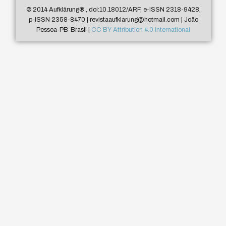
© 2014 Aufklärung
®
, doi:10.18012/ARF, e-ISSN 2318-9428,
p-ISSN 2358-8470 | revistaaufklarung@hotmail.com | João
Pessoa-PB-Brasil |
CC BY Attribution 4.0 International