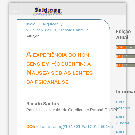
Início
/
Arquivos
/
v. 7 n. esp. (2020): Dossiê Sartre
/
Edição
Artigos
Atual
A experiência do non-
sens em Roquentin: a
Náusea sob as lentes
da psicanálise
Informa
Para
Renato Santos
Leitores
Pontifícia Universidade Católica do Paraná-PUCPR
Para
Autores
DOI:
https://doi.org/10.18012/arf.2019.50145
Para