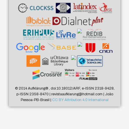
© 2014 Aufklärung
®
, doi:10.18012/ARF, e-ISSN 2318-9428,
p-ISSN 2358-8470 | revistaaufklarung@hotmail.com | João
Pessoa-PB-Brasil |
CC BY Attribution 4.0 International