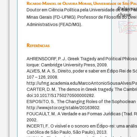
Ricardo Manoel de Oliveira Morais,
Universidade de São Pa
Palavras
Doutor em Ciência Política pela Universidade de São Pau
chave
Minas Gerais (FD-UFMG). Professor de Filosofia do Dire
falseabilidade
judaísmo
autenticidade
constituição
revelação
immanuel kant
redução
juízo
Administrativos (FEAD/MG).
japanese education though
nome
código da dinastia nguyen
popper
sentido
yi
formação
totalização
gosto
mulher
impessoal
carnap
li
sensus communis
ren
ética.
fukuzawa yukich
física quântica
pessimismo
Referências
AHRENSDORF, P. J.. Greek Tragedy and Political Philoso
Iorque: Cambridge University Press, 2009.
ALVES, M. A. S.. Direito, poder e saber em Édipo Rei de S
107 – 126, 2008.
http://ufmg.academia.edu/MarcoAntonioSousaAlves/P
CARTER, D. M.. The demos in Greek tragedy. The Cambrid
doi:10.1017/S1750270500000282.
ESPOSITO, S.. The Changing Roles of the Sophoclean Cho
http://www.jstor.org/stable/20163602.
FOUCAULT, M.. A Verdade e as Formas Jurídicas (Trad. Ro
2002.
INCERTI, F.. O visível e o sonoro em Édipo-rei: uma anál
Católica de São Paulo, São Paulo), 2013.