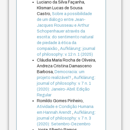
Luciano da Silva Façanha,
Klisman Lucas de Sousa
Castro,
Sobre a possibilidade
de um diálogo entre Jean-
Jacques Rousseau e Arthur
Schopenhauer através da
escrita: do sentimento natural
de piedade à ética da
compaixão
,
Aufklärung: journal
of philosophy: v. 12 n. 1 (2025)
Cláudia Maria Rocha de Oliveira,
Andreza Cristina Damasceno
Barbosa,
Democracia: um
projeto realizável?
,
Aufklärung:
journal of philosophy: v. 7 n. 1
(2020): Janeiro-Abril. Edição
Regular
Romildo Gomes Pinheiro,
Atividade e Condição Humana
em Hannah Arendt
,
Aufklärung:
journal of philosophy: v. 7 n. 3
(2020): Setembro-Dezembro
Jorge Alberto Ramos