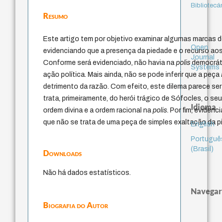
Bibliotecá
Resumo
Este artigo tem por objetivo examinar algumas marcas de
Open
evidenciando que a presença da piedade e o recurso ao
Journal
Conforme será evidenciado, não havia na
polis
democráti
Systems
ação política. Mais ainda, não se pode inferir que a peça
detrimento da razão. Com efeito, este dilema parece se
trata, primeiramente, do herói trágico de Sófocles, o s
Idioma
ordem divina e a ordem racional na
polis
. Por fim, eviden
que não se trata de uma peça de simples exaltação da 
English
Portuguê
(Brasil)
Downloads
Não há dados estatísticos.
Navegar
Biografia do Autor