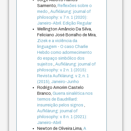
Sarmento,
Reflexões sobre o
medo
,
Aufklärung: journal of
philosophy: v. 7 n. 1 (2020):
Janeiro-Abril. Edição Regular
Wellington Amâncio Da Silva,
Feliciano José Borralho de Mira,
Zizek e a violência da
linguagem - O caso Charlie
Hebdo como adormecimento
do espaço simbólico dos
sujeitos
,
Aufklärung: journal of
philosophy: v. 2 n. 1 (2015):
Revista Aufklärung. v. 2, n. 1
(2015), Janeiro-Junho
Rodrigo Amorim Castelo
Branco,
Guerra sinalética nos
termos de Baudrillard:
insurreição pelos signos
,
Aufklärung: journal of
philosophy: v. 8 n. 1 (2021):
Janeiro-Abril
Newton de Oliveira Lima,
A