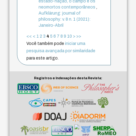
estado-nação, o campo e os
neomortos contemporâneos
,
Aufklärung: journal of
philosophy: v. 8 n. 1 (2021):
Janeiro-Abril
<<
<
1
2
3
4
5
6
7
8
9
10
>
>>
Você também pode
iniciar uma
pesquisa avançada por similaridade
para este artigo.
Registros e Indexações desta Revista: