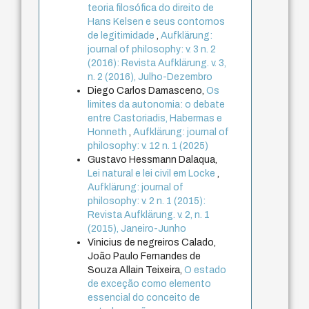
teoria filosófica do direito de
Hans Kelsen e seus contornos
de legitimidade
,
Aufklärung:
journal of philosophy: v. 3 n. 2
(2016): Revista Aufklärung. v. 3,
n. 2 (2016), Julho-Dezembro
Diego Carlos Damasceno,
Os
limites da autonomia: o debate
entre Castoriadis, Habermas e
Honneth
,
Aufklärung: journal of
philosophy: v. 12 n. 1 (2025)
Gustavo Hessmann Dalaqua,
Lei natural e lei civil em Locke
,
Aufklärung: journal of
philosophy: v. 2 n. 1 (2015):
Revista Aufklärung. v. 2, n. 1
(2015), Janeiro-Junho
Vinicius de negreiros Calado,
João Paulo Fernandes de
Souza Allain Teixeira,
O estado
de exceção como elemento
essencial do conceito de