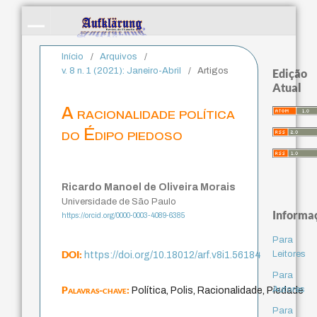
Início
/
Arquivos
/
v. 8 n. 1 (2021): Janeiro-Abril
/
Artigos
Edição
Atual
A racionalidade política
do Édipo piedoso
Ricardo Manoel de Oliveira Morais
Universidade de São Paulo
Informa
https://orcid.org/0000-0003-4089-6385
Para
DOI:
Leitores
https://doi.org/10.18012/arf.v8i1.56184
Para
Palavras-chave:
Autores
Política, Polis, Racionalidade, Piedade
Para