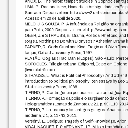
KNOX, B.. The heroic temper: studies in Sophoclean trged
LIMA, G.. Racionalismo, Hamartia e Ambiguidade em Édipo 
Santada. Disponível em: http://www2.uefs.br/sitientib
Acesso em 20 de abril de 2020.
MELO, J. & SOUZA, P.. A Influência da Religião na org
para Polis, 2009. Disponível em: <http://www.achegas.
OBER, J. e STRAUSS, B.. Drama, Political Rhetoric, and the
(orgs.). Nothing to Do with Dionysos? Athenian Drama in
PARKER, R.. Gods Cruel and Kind: Tragic and Civic Theolog
Iorque, Oxford University Press, 1997.
PLATÃO. Gógias (Trad. Daniel Lopes). São Paulo: Perspe
SÓFOCLES. Trilogia tebana: Édipo rei, Édipo em Colono, 
(livro eletrônico)
STRAUSS, L.. What is Political Philosophy? And other S
introduction to political philosophy: ten essays by Leo S
State University Press, 1988.
TIERNO, P.. Contingencia política e imitación trágica. Equ
TIERNO, P.. Formação da polis e o surgimento da democra
Hologramática (Lomas de Zamora), v. 21, p. 99-119, 2014
TIERNO, P.. La justicia y los antigos griegos. Anacronismo
moderna, v. 1, p. 11-43, 2011.
Versényi, L.. Oedipus: Tragedy of Self-Knowledge. Arion, 
VIDAL-NAQUET, P. & VERNANT, J.P.. Mito e tragédia na G