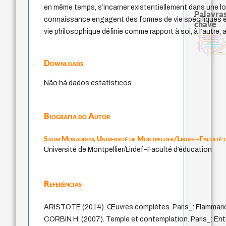
en même temps, s’incarner existentiellement dans une logi
Palavras
connaissance engagent des formes de vie spécifiques et 
chave
vie philosophique définie comme rapport à soi, à l’autre
tese da dependência
therapy
intolerância
identidade nacional
multidimensionalidade
bataill
filosofia brasileira
jacobi
sacrifício
desejo
philosophy
leyes
género
palavra
experiência temporal
metafísica do temp
fundamentalismo
violenci
idade
protágoras
perdón
lei
logos
mind
filosofias indígena
Downloads
Não há dados estatísticos.
Biografia do Autor
Salim Mokaddem,
Université de Montpellier/Lirdef–Faculté 
Université de Montpellier/Lirdef–Faculté d’éducation
Referências
ARISTOTE (2014). Œuvres complètes. Paris_: Flammarion, 
CORBIN H. (2007). Temple et contemplation. Paris_: Ent