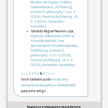
Modelo de Espaço Público
Habermasiano
,
Aufklärung:
journal of philosophy: v. 5 n. 3
(2018): Revista Aufklärung. v.5,
n. 3 (2019), Setembro-
Dezembro
Gerardo Miguel Nieves-Loja,
Algunas reflexiones sobre la
interculturalidad: Una
aproximación interdisciplinaria
,
Aufklärung: journal of
philosophy: v. 5 n. 3 (2018):
Revista Aufklärung. v.5, n. 3
(2019), Setembro-Dezembro
<<
<
1
2
3
4
5
6
7
>
>>
Você também pode
iniciar uma
pesquisa avançada por similaridade
para este artigo.
Registros e Indexações desta Revista: