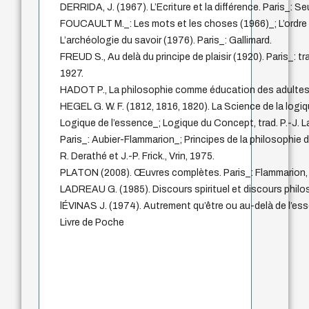
DERRIDA, J. (1967). L’Ecriture et la différence. Paris_: Seu
FOUCAULT M._: Les mots et les choses (1966)_; L’ordre 
L’archéologie du savoir (1976). Paris_: Gallimard.
FREUD S., Au delà du principe de plaisir (1920). Paris_: tr
1927.
HADOT P., La philosophie comme éducation des adultes, é
HEGEL G. W. F. (1812, 1816, 1820). La Science de la logiqu
Logique de l’essence_; Logique du Concept, trad. P.-J. La
Paris_: Aubier-Flammarion_; Principes de la philosophie du
R. Derathé et J.-P. Frick., Vrin, 1975.
PLATON (2008). Œuvres complètes. Paris_: Flammarion, t
LADREAU G. (1985). Discours spirituel et discours philos
lÉVINAS J. (1974). Autrement qu’être ou au-delà de l’essen
Livre de Poche