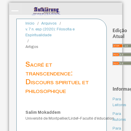
Início
/
Arquivos
/
v. 7 n. esp (2020): Filosofia e
Edição
Espiritualidade
Atual
/
Artigos
Sacré et
transcendence:
Discours spirituel et
Informa
philosophique
Para
Leitores
Salim Mokaddem
Para
Université de Montpellier/Lirdef–Faculté d’éducation
Autores
Para