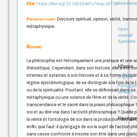
DOI:
Bibliotecá
https://doi.org/10.18012/arf.v7iesp.56738
Palavras-chave:
Discours spirituel, opinion, vérité, trans
métaphysique
Open
Journal
Systems
Resumo
La philosophie est historiquement une pratique et une a
Idioma
théorétique. Cependant, dans son histoire, elle a été co
internes et externes à son histoire et à sa forme discipli
English
régime épistémologique, de se distinguer à la fois de la 
Portuguê
ou de la spiritualité. Pourtant, elle se définissait dans
(Brasil)
métaphysique ou une science de l’être et de la vérité. C
transcendance et le sacré dans la praxis philosophique ? 
soi et au dire vrai dans l’activité philosophique ? Quelle 
Navegar
la vérité et l’ontologie de soi dans la production des véri
enfin, que faut-il qu’engage de soi le sujet de l’action ph
sans cesse confronté à inscrire son être dans une pratiqu