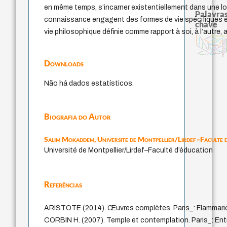
en même temps, s’incarner existentiellement dans une logi
Palavras
connaissance engagent des formes de vie spécifiques et 
chave
vie philosophique définie comme rapport à soi, à l’autre
acquaintance
metafísica do tempo
filosofias indígena
therapy
lei
fundamentalismo
intolerância
palavra
j.c.m. neto
arquivos 
protágoras
filosofia brasileira
experiência temporal
sacrifício
mind
desejo
género
jacobi
homem-medida
history of philosophy
leyes
idade
perdón
bataille
violencia
logos
realidad
Downloads
Não há dados estatísticos.
Biografia do Autor
Salim Mokaddem,
Université de Montpellier/Lirdef–Faculté 
Université de Montpellier/Lirdef–Faculté d’éducation
Referências
ARISTOTE (2014). Œuvres complètes. Paris_: Flammarion, 
CORBIN H. (2007). Temple et contemplation. Paris_: Ent