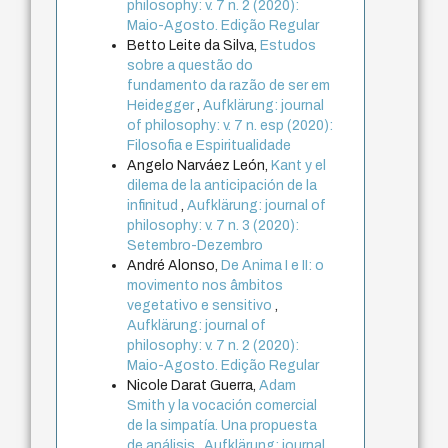
philosophy: v. 7 n. 2 (2020):
Maio-Agosto. Edição Regular
Betto Leite da Silva,
Estudos
sobre a questão do
fundamento da razão de ser em
Heidegger
,
Aufklärung: journal
of philosophy: v. 7 n. esp (2020):
Filosofia e Espiritualidade
Angelo Narváez León,
Kant y el
dilema de la anticipación de la
infinitud
,
Aufklärung: journal of
philosophy: v. 7 n. 3 (2020):
Setembro-Dezembro
André Alonso,
De Anima I e II: o
movimento nos âmbitos
vegetativo e sensitivo
,
Aufklärung: journal of
philosophy: v. 7 n. 2 (2020):
Maio-Agosto. Edição Regular
Nicole Darat Guerra,
Adam
Smith y la vocación comercial
de la simpatía. Una propuesta
de análisis
,
Aufklärung: journal