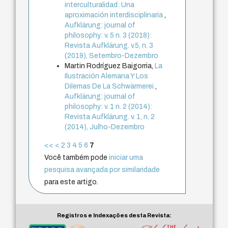
interculturalidad: Una
aproximación interdisciplinaria
,
Aufklärung: journal of
philosophy: v. 5 n. 3 (2018):
Revista Aufklärung. v.5, n. 3
(2019), Setembro-Dezembro
Martin Rodríguez Baigorria,
La
Ilustración Alemana Y Los
Dilemas De La Schwärmerei
,
Aufklärung: journal of
philosophy: v. 1 n. 2 (2014):
Revista Aufklärung. v. 1, n. 2
(2014), Julho-Dezembro
<<
<
2
3
4
5
6
7
Você também pode
iniciar uma
pesquisa avançada por similaridade
para este artigo.
Registros e Indexações desta Revista: