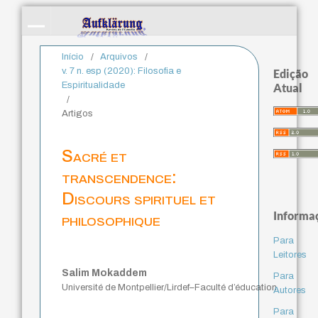
Início
/
Arquivos
/
v. 7 n. esp (2020): Filosofia e
Edição
Espiritualidade
Atual
/
Artigos
Sacré et
transcendence:
Discours spirituel et
Informa
philosophique
Para
Leitores
Salim Mokaddem
Para
Université de Montpellier/Lirdef–Faculté d’éducation
Autores
Para