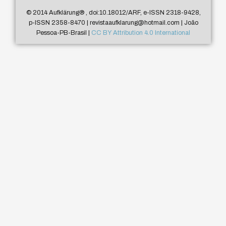
© 2014 Aufklärung
®
, doi:10.18012/ARF, e-ISSN 2318-9428,
p-ISSN 2358-8470 | revistaaufklarung@hotmail.com | João
Pessoa-PB-Brasil |
CC BY Attribution 4.0 International