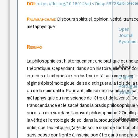
DOI:
Bibliotecá
https://doi.org/10.18012/arf.v7iesp.56738
Palavras-chave:
Discours spirituel, opinion, vérité, trans
métaphysique
Open
Journal
Systems
Resumo
La philosophie est historiquement une pratique et une a
Idioma
théorétique. Cependant, dans son histoire, elle a été co
internes et externes à son histoire et à sa forme discipli
English
régime épistémologique, de se distinguer à la fois de la 
Portuguê
ou de la spiritualité. Pourtant, elle se définissait dans
(Brasil)
métaphysique ou une science de l’être et de la vérité. C
transcendance et le sacré dans la praxis philosophique ? 
soi et au dire vrai dans l’activité philosophique ? Quelle 
Navegar
la vérité et l’ontologie de soi dans la production des véri
enfin, que faut-il qu’engage de soi le sujet de l’action ph
sans cesse confronté à inscrire son être dans une pratiqu