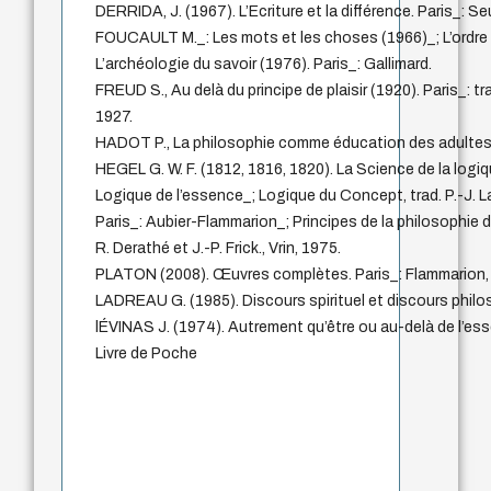
DERRIDA, J. (1967). L’Ecriture et la différence. Paris_: Seu
FOUCAULT M._: Les mots et les choses (1966)_; L’ordre 
L’archéologie du savoir (1976). Paris_: Gallimard.
FREUD S., Au delà du principe de plaisir (1920). Paris_: tr
1927.
HADOT P., La philosophie comme éducation des adultes, é
HEGEL G. W. F. (1812, 1816, 1820). La Science de la logiqu
Logique de l’essence_; Logique du Concept, trad. P.-J. La
Paris_: Aubier-Flammarion_; Principes de la philosophie du
R. Derathé et J.-P. Frick., Vrin, 1975.
PLATON (2008). Œuvres complètes. Paris_: Flammarion, t
LADREAU G. (1985). Discours spirituel et discours philos
lÉVINAS J. (1974). Autrement qu’être ou au-delà de l’essen
Livre de Poche