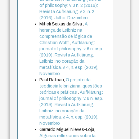
of philosophy: v. 3 n. 2 (2016):
Revista Aufklärung. v. 3, n. 2
(2016), Julho-Dezembro
Mitieli Seixas da Silva ,
A
herança de Leibniz na
compreensão de lógica de
Christian Wolff
,
Aufklärung:
journal of philosophy: v. 6 n. esp.
(2019): Revista Aufklärung.
Leibniz: no coração da
metafísica. v. 4, n. esp. (2019),
Novembro
Paul Rateau,
O projeto da
teodiceia leibniziana: questões
teóricas e práticas
,
Aufklärung:
journal of philosophy: v. 6 n. esp.
(2019): Revista Aufklärung.
Leibniz: no coração da
metafísica. v. 4, n. esp. (2019),
Novembro
Gerardo Miguel Nieves-Loja,
Algunas reflexiones sobre la