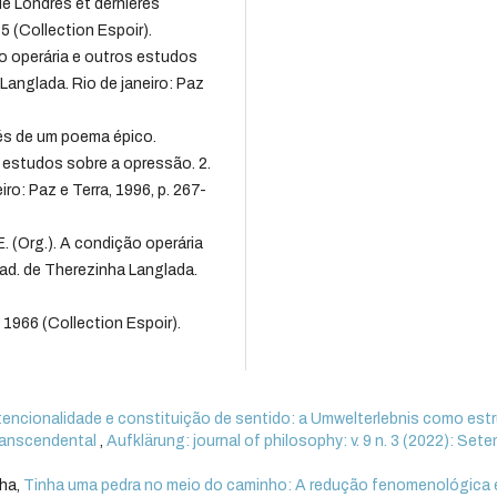
de Londres et dernières
15 (Collection Espoir).
ão operária e outros estudos
 Langlada. Rio de janeiro: Paz
vés de um poema épico.
s estudos sobre a opressão. 2.
iro: Paz e Terra, 1996, p. 267-
E. (Org.). A condição operária
trad. de Therezinha Langlada.
, 1966 (Collection Espoir).
tencionalidade e constituição de sentido: a Umwelterlebnis como est
transcendental
,
Aufklärung: journal of philosophy: v. 9 n. 3 (2022): Set
nha,
Tinha uma pedra no meio do caminho: A redução fenomenológica 