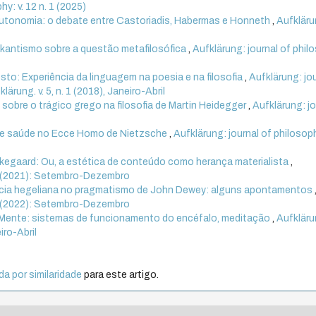
hy: v. 12 n. 1 (2025)
autonomia: o debate entre Castoriadis, Habermas e Honneth
,
Aufkläru
kantismo sobre a questão metafilosófica
,
Aufklärung: journal of phil
to: Experiência da linguagem na poesia e na filosofia
,
Aufklärung: jo
lärung. v. 5, n. 1 (2018), Janeiro-Abril
sobre o trágico grego na filosofia de Martin Heidegger
,
Aufklärung: jo
de saúde no Ecce Homo de Nietzsche
,
Aufklärung: journal of philosoph
erkegaard: Ou, a estética de conteúdo como herança materialista
,
. 3 (2021): Setembro-Dezembro
ncia hegeliana no pragmatismo de John Dewey: alguns apontamentos
. 3 (2022): Setembro-Dezembro
 Mente: sistemas de funcionamento do encéfalo, meditação
,
Aufkläru
iro-Abril
a por similaridade
para este artigo.