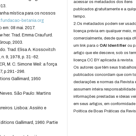
acessar os metadados dos itens
013.
publicados gratuitamente e a qulq
ranha mística para os nossos
tempo.
w.fundacao-betania.org
2.Os metadados podem ser usad
o em: 08 mai. 2017.
licença prévia em qualquer meio,
w her. Trad. Emma Craufurd.
comercialmente, desde que seja of
Group, 2003.
um link para o
OAI Identifier
ou p
do. Trad. Elisa A. Kossovitch
artigo que ele desceve, sob os te
n. 9, 1978, p. 31-62.
licença CC BY aplicada à revista.
R, M. C. Simone Weil: a força
Os autores que têm seus trabalho
7, p.291-296.
publicados concordam que com t
itions Gallimard, 1950
declarações e normas da Revista 
assumem inteira responsabilidade
 Neves. São Paulo: Martins
informações prestadas e ideias ve
em seus artigos, em conformidade
eiros. Lisboa: Assírio e
Política de Boas Práticas da Revis
Éditions Gallimard, 1960. Partie