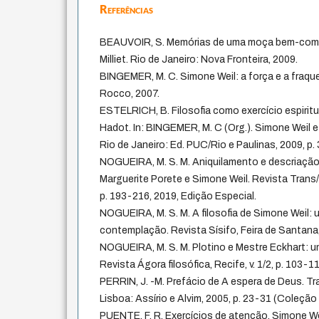
Referências
BEAUVOIR, S. Memórias de uma moça bem-compor
Milliet. Rio de Janeiro: Nova Fronteira, 2009.
BINGEMER, M. C. Simone Weil: a força e a fraque
Rocco, 2007.
ESTELRICH, B. Filosofia como exercício espiritua
Hadot. In: BINGEMER, M. C (Org.). Simone Weil e
Rio de Janeiro: Ed. PUC/Rio e Paulinas, 2009, p.
NOGUEIRA, M. S. M. Aniquilamento e descriaçã
Marguerite Porete e Simone Weil. Revista Trans/Fo
p. 193-216, 2019, Edição Especial.
NOGUEIRA, M. S. M. A filosofia de Simone Weil: 
contemplação. Revista Sísifo, Feira de Santana, v.
NOGUEIRA, M. S. M. Plotino e Mestre Eckhart: u
Revista Ágora filosófica, Recife, v. 1/2, p. 103-1
PERRIN, J. -M. Prefácio de A espera de Deus. Tr
Lisboa: Assírio e Alvim, 2005, p. 23-31 (Coleção
PUENTE, F. R. Exercícios de atenção. Simone Wei