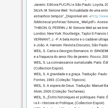
Janeiro: Editora PUC/RJ e São Paulo: Loyola, 2
SILVA, M. Simone Weil. “Actualidade de uma est
estranhos tempos”._Disponível em: <
http://ww
/biblioteca/ profetas/ Simone_ Weil.pdf>. Acess
THIBON, G; PERRIN J. M. Simone Weil as we kne
London; New York: Routledge; Taylor & Francis 
VERNANT, J. -P. A bela morte e o cadáver ultraja
e João. A. Hansen. Revista Discurso, São Paulo, 
WEIL, S. Carta a Georges Bernanos. In: BINGEME
e a fraqueza do amor. Rio de janeiro: Rocco, 200
WEIL, S. La connaissance surnaturalle. Paris: Éd
(Collection Espoir).
WEIL, S. A gravidade e a graça. Tradução: Paulo
Fontes, 1993. (Coleção Tópicos).
WEIL, S. A espera de Deus. Tradução: Manuel Barr
Alvim, 2005 (Coleção Teofanias).
WEIL, S._Écrits historiques et politiques. Paris: 
I e II – Histoire et Politique, (Collection Espoir).