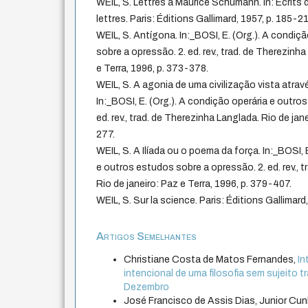
WEIL, S. Lettres à Maurice Schumann. In: Écrits 
lettres. Paris: Éditions Gallimard, 1957, p. 185-2
WEIL, S. Antígona. In:_BOSI, E. (Org.). A condiç
sobre a opressão. 2. ed. rev., trad. de Therezinha
e Terra, 1996, p. 373-378.
WEIL, S. A agonia de uma civilização vista atra
In:_BOSI, E. (Org.). A condição operária e outro
ed. rev., trad. de Therezinha Langlada. Rio de jane
277.
WEIL, S. A Ilíada ou o poema da força. In:_BOSI, 
e outros estudos sobre a opressão. 2. ed. rev., 
Rio de janeiro: Paz e Terra, 1996, p. 379-407.
WEIL, S. Sur la science. Paris: Éditions Gallimard
Artigos Semelhantes
Christiane Costa de Matos Fernandes,
In
intencional de uma filosofia sem sujeito 
Dezembro
José Francisco de Assis Dias, Junior Cu