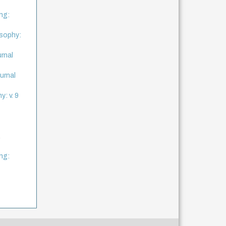
ng:
osophy:
urnal
urnal
y: v. 9
,
ng: