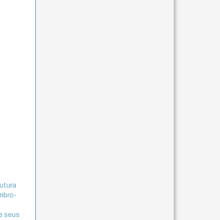
rutura
embro-
e seus