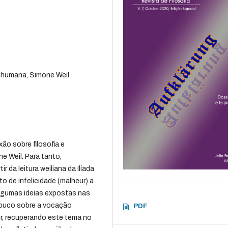
ia humana, Simone Weil
xão sobre filosofia e
e Weil. Para tanto,
ir da leitura weiliana da Ilíada
o de infelicidade (malheur) a
 algumas ideias expostas nas
pouco sobre a vocação
PDF
uir, recuperando este tema no