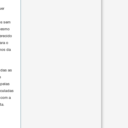
uer
os sem
 mesmo
erecido
ara o
rmos da
s
odas as
e
 pelas
iculadas
 com a
ta.