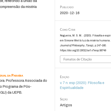
e, refletindo a união da
Publicado
 compreensão da miséria
2020-12-16
Como Citar
Nogueira, M. S. M. . (2020). Filosofia e espi
em Simone Weil à luz da miséria humana
Journal of Philosophy
,
7
(esp), p.147–160.
https://doi.org/10.18012/arf.v7iesp.56749
Fomatos de Citação
adual da Paraíba
Edição
mbra. Professora Associada do
v. 7 n. esp (2020): Filosofia e
do Programa de Pós-
Espiritualidade
PGLI) da UEPB.
Seção
Artigos