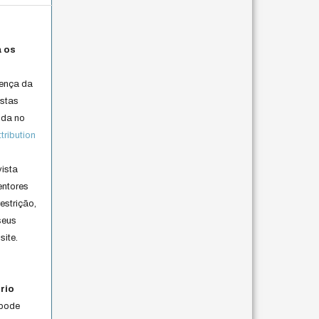
a os
cença da
istas
lida no
ribution
vista
entores
estrição,
seus
site.
rio
 pode