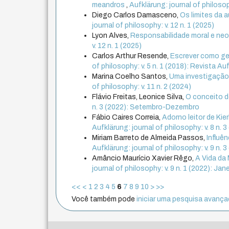
meandros
,
Aufklärung: journal of philosop
Diego Carlos Damasceno,
Os limites da 
journal of philosophy: v. 12 n. 1 (2025)
Lyon Alves,
Responsabilidade moral e neo
v. 12 n. 1 (2025)
Carlos Arthur Resende,
Escrever como ges
of philosophy: v. 5 n. 1 (2018): Revista Aufk
Marina Coelho Santos,
Uma investigação 
of philosophy: v. 11 n. 2 (2024)
Flávio Freitas, Leonice Silva,
O conceito 
n. 3 (2022): Setembro-Dezembro
Fábio Caires Correia,
Adorno leitor de Ki
Aufklärung: journal of philosophy: v. 8 n
Miriam Barreto de Almeida Passos,
Influê
Aufklärung: journal of philosophy: v. 9 n
Amâncio Maurício Xavier Rêgo,
A Vida da
journal of philosophy: v. 9 n. 1 (2022): Jane
<<
<
1
2
3
4
5
6
7
8
9
10
>
>>
Você também pode
iniciar uma pesquisa avançad