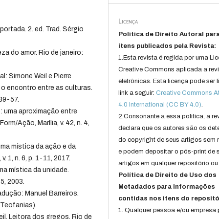
Licença
tada. 2. ed. Trad. Sérgio
Política de Direito Autoral par
itens publicados pela Revista:
za do amor. Rio de janeiro:
1.Esta revista é regida por uma Li
Creative Commons aplicada a rev
l: Simone Weil e Pierre
eletrônicas. Esta licença pode ser 
 o encontro entre as culturas.
link a seguir:
Creative Commons Att
 39-57.
4.0 International (CC BY 4.0)
.
o: uma aproximação entre
2.Consonante a essa politica, a re
rm/Ação, Marília, v. 42, n. 4,
declara que os autores são os det
do copyright de seus artigos sem r
uma mística da ação e da
e podem depositar o pós-print de 
 1, n. 6, p. 1-11, 2017.
artigos em qualquer repositório ou 
ma mística da unidade.
Política de Direito de Uso dos
15, 2003.
Metadados para informações
adução: Manuel Barreiros.
contidas nos itens do repositó
 Teofanias).
1. Qualquer pessoa e/ou empresa
l. Leitora dos gregos. Rio de