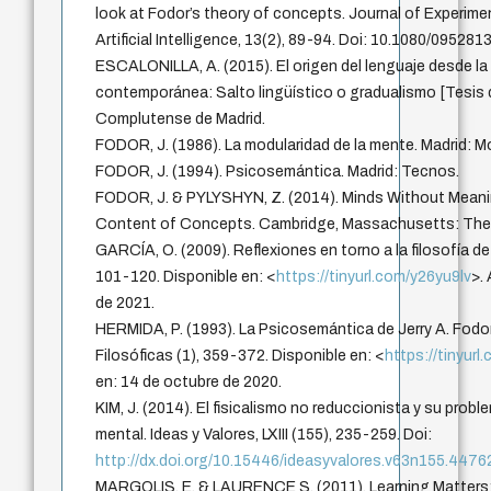
look at Fodor’s theory of concepts. Journal of Experime
Artificial Intelligence, 13(2), 89-94. Doi: 10.1080/0952
ESCALONILLA, A. (2015). El origen del lenguaje desde la
contemporánea: Salto lingüístico o gradualismo [Tesis d
Complutense de Madrid.
FODOR, J. (1986). La modularidad de la mente. Madrid: M
FODOR, J. (1994). Psicosemántica. Madrid: Tecnos.
FODOR, J. & PYLYSHYN, Z. (2014). Minds Without Meani
Content of Concepts. Cambridge, Massachusetts: The 
GARCÍA, O. (2009). Reflexiones en torno a la filosofía de
101-120. Disponible en: <
https://tinyurl.com/y26yu9lv
>.
de 2021.
HERMIDA, P. (1993). La Psicosemántica de Jerry A. Fodor
Filosóficas (1), 359-372. Disponible en: <
https://tinyur
en: 14 de octubre de 2020.
KIM, J. (2014). El fisicalismo no reduccionista y su prob
mental. Ideas y Valores, LXIII (155), 235-259. Doi:
http://dx.doi.org/10.15446/ideasyvalores.v63n155.4476
MARGOLIS, E. & LAURENCE S. (2011). Learning Matters: 