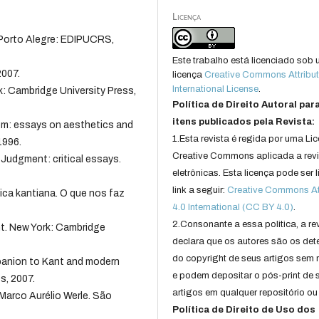
Licença
Porto Alegre: EDIPUCRS,
Este trabalho está licenciado sob
2007.
licença
Creative Commons Attribut
International License
.
k: Cambridge University Press,
Política de Direito Autoral par
itens publicados pela Revista:
om: essays on aesthetics and
1.Esta revista é regida por uma Li
1996.
Creative Commons aplicada a rev
 Judgment: critical essays.
eletrônicas. Esta licença pode ser 
link a seguir:
Creative Commons Att
ica kantiana. O que nos faz
4.0 International (CC BY 4.0)
.
2.Consonante a essa politica, a re
t. New York: Cambridge
declara que os autores são os det
do copyright de seus artigos sem r
anion to Kant and modern
e podem depositar o pós-print de 
s, 2007.
artigos em qualquer repositório ou 
 Marco Aurélio Werle. São
Política de Direito de Uso dos