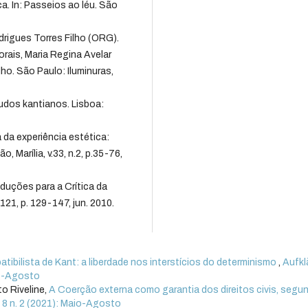
. In: Passeios ao léu. São
rigues Torres Filho (ORG).
rais, Maria Regina Avelar
o. São Paulo: Iluminuras,
udos kantianos. Lisboa:
da experiência estética:
 Marília, v.33, n.2, p.35-76,
duções para a Crítica da
121, p. 129-147, jun. 2010.
tibilista de Kant: a liberdade nos interstícios do determinismo
,
Aufkl
aio-Agosto
o Riveline,
A Coerção externa como garantia dos direitos civis, segu
. 8 n. 2 (2021): Maio-Agosto