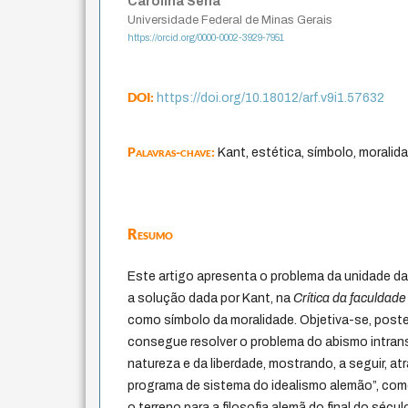
Carolina Sena
Universidade Federal de Minas Gerais
https://orcid.org/0000-0002-3929-7951
DOI:
https://doi.org/10.18012/arf.v9i1.57632
Palavras-chave:
Kant, estética, símbolo, moralida
Resumo
Este artigo apresenta o problema da unidade da
a solução dada por Kant, na
Crítica da faculdade
como símbolo da moralidade. Objetiva-se, poste
consegue resolver o problema do abismo intran
natureza e da liberdade, mostrando, a seguir, a
programa de sistema do idealismo alemão”, com
o terreno para a filosofia alemã do final do século