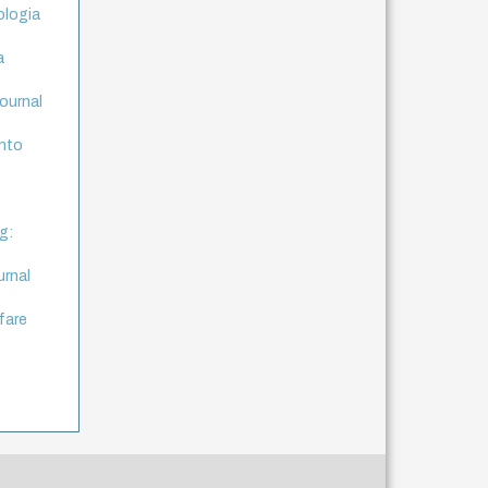
ologia
a
journal
anto
g:
urnal
fare