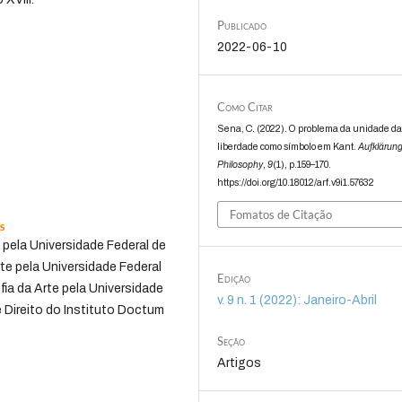
Publicado
2022-06-10
Como Citar
Sena, C. (2022). O problema da unidade da
liberdade como símbolo em Kant.
Aufklärung
Philosophy
,
9
(1), p.159–170.
https://doi.org/10.18012/arf.v9i1.57632
Fomatos de Citação
s
 pela Universidade Federal de
rte pela Universidade Federal
Edição
ia da Arte pela Universidade
v. 9 n. 1 (2022): Janeiro-Abril
 Direito do Instituto Doctum
Seção
Artigos