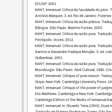
EDUSP, 2001.
KANT, Immanuel. Crítica da faculdade do juízo. 
António Marques. 3. ed. Rio de Janeiro: Forense 
KANT, Immanuel. Crítica da razão prática. Tradu
Bilíngue. São Paulo: Martins Fontes, 2003.
KANT, Immanuel. Crítica da razão pura. Traduç
Petrópolis: Vozes, 2012.
KANT, Immanuel. Crítica da razão pura. Traduçã
Santos e Alexandre Fradique Morujão. 5. ed. Li
Gulbenkian, 2001.
KANT, Immanuel. Crítica da razão pura. Traduçã
Moosburger. São Paulo: Abril Cultural, 1980. (O
KANT, Immanuel. Critique of pure reason. Tradu
Guyer. New York: Cambridge University Press, 19
KANT, Immanuel. Critique of the power of judgm
Eric Mathews. Cambridge e New York: Cambridge 
Cambridge Edition of the Works of Immanuel Kan
KANT, Immanuel. In: Ricardo Terra (ORG). Duas in
Tradução de Rubens Rodrigues Torres. São Paulo