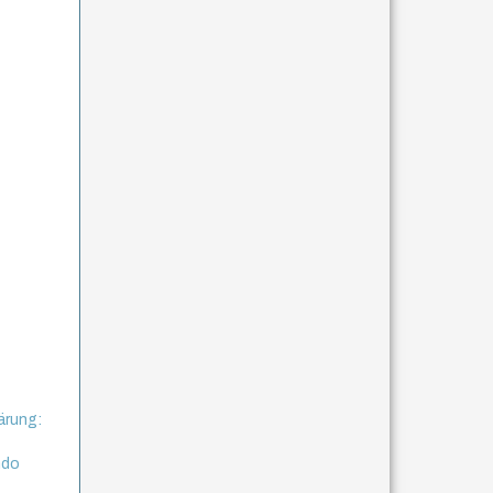
ärung:
ndo