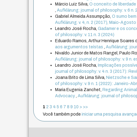
Márcio Luiz Silva,
O conceito de liberdade 
,
Aufklärung: journal of philosophy: v. 6 n.
Gabriel Almeida Assumpção,
O sumo bem e
Aufklärung. v. 4, n. 2 (2017), Maio-Agosto
Leandro José Rocha,
Gadamer e os conce
of philosophy: v. 11 n. 3 (2024)
Eduardo Ramos, Arthur Henrique Soares 
aos argumentos teístas
,
Aufklärung: jour
Nivaldo Junior de Matos Rangel, Paulo R
Aufklärung: journal of philosophy: v. 9 n. 
Leandro José Rocha,
Implicações possíve
journal of philosophy: v. 4 n. 3 (2017): R
Joana Brito de Lima Silva,
Nietzsche e Sar
of philosophy: v. 9 n. 1 (2022): Janeiro-Abr
Maria Eugenia Zanchet,
Regarding Animal
Advocacy
,
Aufklärung: journal of philoso
1
2
3
4
5
6
7
8
9
10
>
>>
Você também pode
iniciar uma pesquisa avançad