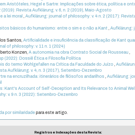
em Aristóteles, Hegel e Sartre: Implicações sobre ética, política e ont
 2 (2019): Revista Aufklärung. v. 6, n. 2 (2019), Maio-Agosto
 a lei moral
,
Aufklärung: journal of philosophy: v. 4 n. 2 (2017): Revist
itos básicos do humanismo: entre o sim e o não a Kant
,
Aufklärung: 
dos Santos,
Artificialidade e insuficiência da classificação de Kant qu
nal of philosophy: v. 11 n. 1 (2024)
oberto Konzen,
A autonomia na obra Contrato Social de Rousseau
,
esp (2022): Dossiê Ética e Filosofia Política
is do termo Wohlgefallen na Crítica da Faculdade do Juízo
,
Aufklärun
evista Aufklärung. v. 4, n. 3 (2017), Setembro-Dezembro
tre na encruzilhada: itinerários de filósofos andarilhos
,
Aufklärung: jo
il
s: Kant's Account of Self-Deception and Its Relevance to Animal Wel
phy: v. 9 n. 3 (2022): Setembro-Dezembro
a por similaridade
para este artigo.
Registros e Indexações desta Revista: