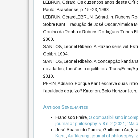
LEBRUN, Gérard. Os duzentos anos desta Crítica
Paulo: Brasiliense, p. 15-23, 1983.
LEBRUN, GérardLEBRUN, Gérard. In: Rubens Rod
Sobre Kant. Tradução de José Oscar Almeida Mo
Coelho da Rocha e Rubens Rodrigues Torres Filh
2000.
SANTOS, Leonel Ribeiro. A Razão sensível. Est
Colibri, 1994.
SANTOS, Leonel Ribeiro. A concepção kantiana 
novidades, tensões e equilíbrios. Trans/Form/Ação,
2010.
PERIN, Adriano. Por que Kant escreve duas intro
faculdade do juízo? Kriterion, Belo Horizonte, n. 
Artigos Semelhantes
Francisco Freire,
O compatibilismo incompa
journal of philosophy: v. 8 n. 2 (2021): M
José Aparecido Pereira, Guilherme August
Kant
,
Aufklärung: journal of philosophy: v