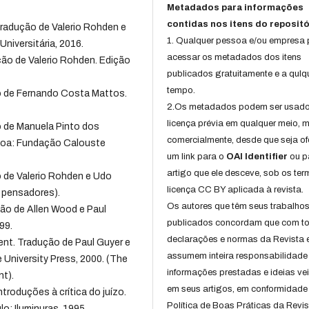
Metadados para informações
contidas nos itens do repositó
Tradução de Valerio Rohden e
1. Qualquer pessoa e/ou empresa
Universitária, 2016.
acessar os metadados dos itens
ção de Valerio Rohden. Edição
publicados gratuitamente e a qulq
tempo.
ão de Fernando Costa Mattos.
2.Os metadados podem ser usad
licença prévia em qualquer meio,
o de Manuela Pinto dos
comercialmente, desde que seja of
sboa: Fundação Calouste
um link para o
OAI Identifier
ou p
artigo que ele desceve, sob os te
o de Valerio Rohden e Udo
licença CC BY aplicada à revista.
s pensadores).
Os autores que têm seus trabalho
ção de Allen Wood e Paul
publicados concordam que com t
99.
declarações e normas da Revista 
ent. Tradução de Paul Guyer e
assumem inteira responsabilidade
University Press, 2000. (The
informações prestadas e ideias ve
t).
em seus artigos, em conformidade
troduções à crítica do juízo.
Política de Boas Práticas da Revis
: Iluminuras, 1995.