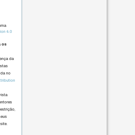
 uma
ion 4.0
a os
cença da
istas
lida no
ribution
vista
entores
estrição,
seus
site.