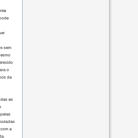
rio
 pode
uer
os sem
 mesmo
erecido
ara o
rmos da
s
odas as
e
 pelas
iculadas
 com a
ta.