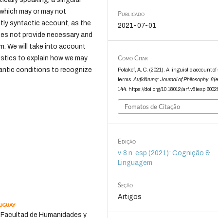
e which may or may not
Publicado
ctly syntactic account, as the
2021-07-01
does not provide necessary and
rm. We will take into account
Como Citar
guistics to explain how we may
antic conditions to recognize
Polakof, A. C. (2021). A linguistic account of
terms.
Aufklärung: Journal of Philosophy
,
8
(
144. https://doi.org/10.18012/arf.v8iesp.6002
Fomatos de Citação
Edição
v. 8 n. esp (2021): Cognição &
Linguagem
Seção
Artigos
ruguay
at Facultad de Humanidades y