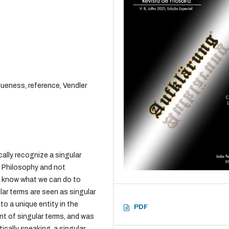
queness, reference, Vendler
ally recognize a singular
o Philosophy and not
to know what we can do to
lar terms are seen as singular
to a unique entity in the
PDF
unt of singular terms, and was
ically speaking, a singular