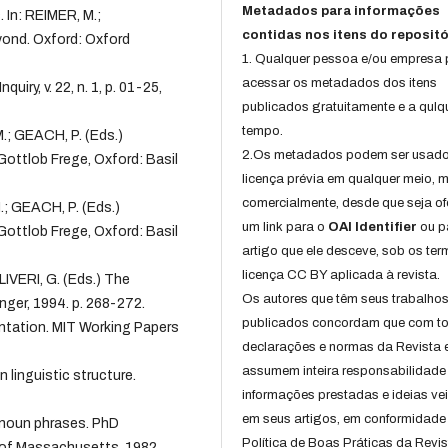
Metadados para informações
. In: REIMER, M.;
contidas nos itens do repositó
ond. Oxford: Oxford
1. Qualquer pessoa e/ou empresa
acessar os metadados dos itens
uiry, v. 22, n. 1, p. 01-25,
publicados gratuitamente e a qulq
tempo.
.; GEACH, P. (Eds.)
2.Os metadados podem ser usad
Gottlob Frege, Oxford: Basil
licença prévia em qualquer meio,
comercialmente, desde que seja of
; GEACH, P. (Eds.)
um link para o
OAI Identifier
ou p
Gottlob Frege, Oxford: Basil
artigo que ele desceve, sob os te
licença CC BY aplicada à revista.
IVERI, G. (Eds.) The
Os autores que têm seus trabalho
nger, 1994. p. 268-272.
publicados concordam que com t
tation. MIT Working Papers
declarações e normas da Revista 
assumem inteira responsabilidade
linguistic structure.
informações prestadas e ideias ve
em seus artigos, em conformidade
e noun phrases. PhD
Política de Boas Práticas da Revis
y of Massachusetts, 1982.