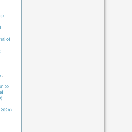
esp
l
nal of
:
ay
,
on to
al
8):
 (2024)
: