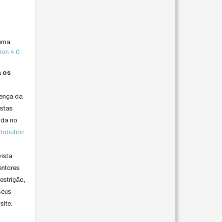
 uma
ion 4.0
a os
cença da
istas
lida no
ribution
vista
entores
estrição,
seus
site.