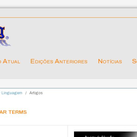
o Atual
Edições Anteriores
Notícias
S
 & Linguagem
/
Artigos
lar terms