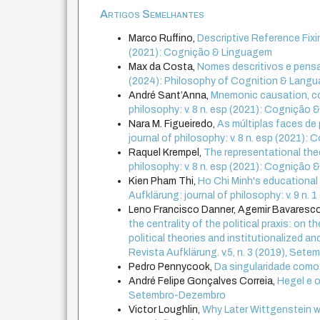
Artigos Semelhantes
Marco Ruffino,
Descriptive Reference Fixi
(2021): Cognição & Linguagem
Max da Costa,
Nomes descritivos e pens
(2024): Philosophy of Cognition & Lang
André Sant’Anna,
Mnemonic causation, con
philosophy: v. 8 n. esp (2021): Cognição
Nara M. Figueiredo,
As múltiplas faces d
journal of philosophy: v. 8 n. esp (2021)
Raquel Krempel,
The representational th
philosophy: v. 8 n. esp (2021): Cognição
Kien Pham Thi,
Ho Chi Minh's educational
Aufklärung: journal of philosophy: v. 9 n. 1
Leno Francisco Danner, Agemir Bavaresc
the centrality of the political praxis: on t
political theories and institutionalized an
Revista Aufklärung. v.5, n. 3 (2019), Se
Pedro Pennycook,
Da singularidade com
André Felipe Gonçalves Correia,
Hegel e o
Setembro-Dezembro
Victor Loughlin,
Why Later Wittgenstein w