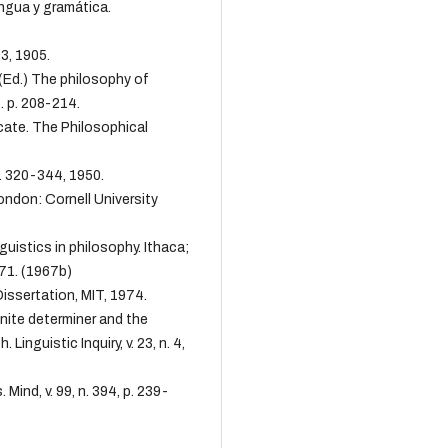
ngua y gramática.
3, 1905.
(Ed.) The philosophy of
. p. 208-214.
cate. The Philosophical
p. 320-344, 1950.
ondon: Cornell University
uistics in philosophy. Ithaca;
171. (1967b)
issertation, MIT, 1974.
ite determiner and the
Linguistic Inquiry, v. 23, n. 4,
Mind, v. 99, n. 394, p. 239-