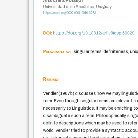
Ana Clara Polakof
Universidad de la República, Uruguay
https://orcid.org/0000-0001-9016-3273
DOI:
https://doi.org/10.18012/arf.v8iesp.60029
Palavras-chave:
singular terms, definiteness, uni
Resumo
Vendler (1967b) discusses how we may linguistic
term. Even though singular terms are relevant t
necessarily to Linguistics, it may be enriching 
disambiguate such a term. Philosophically, singu
definite descriptions which may be used to refer 
world. Vendler tried to provide a syntactic acco
not taken into account by philosophers. Linguist