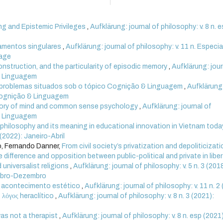
ng and Epistemic Privileges
,
Aufklärung: journal of philosophy: v. 8 n. 
amentos singulares
,
Aufklärung: journal of philosophy: v. 11 n. Especia
uage
struction, and the particularity of episodic memory
,
Aufklärung: jour
 & Linguagem
e problemas situados sob o tópico Cognição & Linguagem
,
Aufklärung
: Cognição & Linguagem
eory of mind and common sense psychology
,
Aufklärung: journal of
 & Linguagem
 philosophy and its meaning in educational innovation in Vietnam tod
 (2022): Janeiro-Abril
o, Fernando Danner,
From civil society’s privatization and depoliticizati
he difference and opposition between public-political and private in liber
d universalist religions
,
Aufklärung: journal of philosophy: v. 5 n. 3 (201
tembro-Dezembro
o acontecimento estético
,
Aufklärung: journal of philosophy: v. 11 n. 2
 λόγος heraclítico
,
Aufklärung: journal of philosophy: v. 8 n. 3 (2021):
as not a therapist
,
Aufklärung: journal of philosophy: v. 8 n. esp (2021)