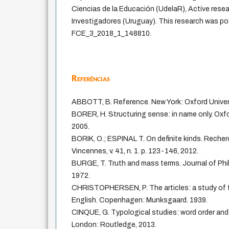
Ciencias de la Educación (UdelaR), Active rese
Investigadores (Uruguay). This research was pos
FCE_3_2018_1_148810.
Referências
ABBOTT, B. Reference. New York: Oxford Univers
BORER, H. Structuring sense: in name only. Oxfo
2005.
BORIK, O.; ESPINAL T. On definite kinds. Reche
Vincennes, v. 41, n. 1. p. 123-146, 2012.
BURGE, T. Truth and mass terms. Journal of Philo
1972.
CHRISTOPHERSEN, P. The articles: a study of th
English. Copenhagen: Munksgaard. 1939.
CINQUE, G. Typological studies: word order and 
London: Routledge, 2013.