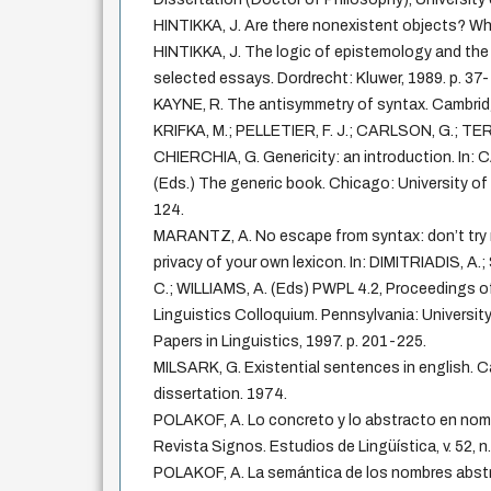
HINTIKKA, J. Are there nonexistent objects? Wh
HINTIKKA, J. The logic of epistemology and the
selected essays. Dordrecht: Kluwer, 1989. p. 37
KAYNE, R. The antisymmetry of syntax. Cambrid
KRIFKA, M.; PELLETIER, F. J.; CARLSON, G.; TER
CHIERCHIA, G. Genericity: an introduction. In: 
(Eds.) The generic book. Chicago: University of
124.
MARANTZ, A. No escape from syntax: don’t try m
privacy of your own lexicon. In: DIMITRIADIS, A
C.; WILLIAMS, A. (Eds) PWPL 4.2, Proceedings o
Linguistics Colloquium. Pennsylvania: Universit
Papers in Linguistics, 1997. p. 201-225.
MILSARK, G. Existential sentences in english. 
dissertation. 1974.
POLAKOF, A. Lo concreto y lo abstracto en nomi
Revista Signos. Estudios de Lingüística, v. 52, n
POLAKOF, A. La semántica de los nombres abstr