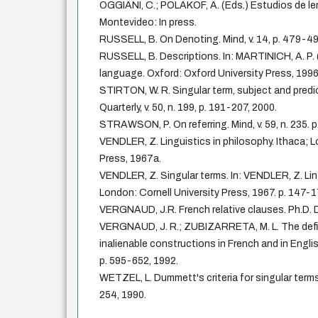
OGGIANI, C.; POLAKOF, A. (Eds.) Estudios de le
Montevideo: In press.
RUSSELL, B. On Denoting. Mind, v. 14, p. 479-49
RUSSELL, B. Descriptions. In: MARTINICH, A. P. 
language. Oxford: Oxford University Press, 1996
STIRTON, W. R. Singular term, subject and predi
Quarterly, v. 50, n. 199, p. 191-207, 2000.
STRAWSON, P. On referring. Mind, v. 59, n. 235. 
VENDLER, Z. Linguistics in philosophy. Ithaca; L
Press, 1967a.
VENDLER, Z. Singular terms. In: VENDLER, Z. Ling
London: Cornell University Press, 1967. p. 147-
VERGNAUD, J.R. French relative clauses. Ph.D. D
VERGNAUD, J. R.; ZUBIZARRETA, M. L. The defin
inalienable constructions in French and in English. 
p. 595-652, 1992.
WETZEL, L. Dummett's criteria for singular terms. 
254, 1990.