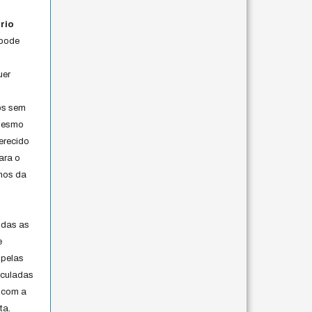
rio
 pode
uer
os sem
 mesmo
erecido
ara o
rmos da
s
odas as
e
 pelas
iculadas
 com a
ta.