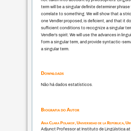
term will be a singular definite determiner phras
correlate to something. We will show that a stri
one Vendler proposed, is deficient, and that it 
sufficient conditions to recognize a singular te
Vendler’s spirit. We will use the advances in lin
form a singular term, and provide syntactic-sem
a singular term.
Downloads
Não há dados estatísticos.
Biografia do Autor
Ana Clara Polakof,
Universidad de la República, U
Adjunct Professor at Instituto de Lingüística 