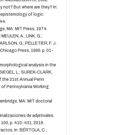
y not? But where are they? In:
 epistemology of logic:
-44.
ge, MA: MIT Press, 1974.
 MEULEN, A.; LINK, G.;
CARLSON, G.; PELLETIER, F. J.
 Chicago Press, 1995. p. 01-
orphological analysis in the
.; SIEGEL, L.; SUREK-CLARK,
f the 21st Annual Penn
y of Pennsylvania Working
Cambridge, MA: MIT doctoral
nalizaciones de adjetivales.
. 100, p. 410-431, 2019.
actos. In: BÉRTOLA, C.;