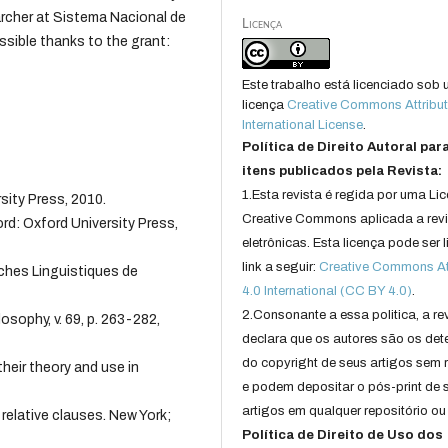
archer at Sistema Nacional de
Licença
sible thanks to the grant:
Este trabalho está licenciado sob
licença
Creative Commons Attribut
International License
.
Política de Direito Autoral par
itens publicados pela Revista:
1.Esta revista é regida por uma Li
ity Press, 2010.
Creative Commons aplicada a rev
rd: Oxford University Press,
eletrônicas. Esta licença pode ser 
link a seguir:
Creative Commons Att
rches Linguistiques de
4.0 International (CC BY 4.0)
.
2.Consonante a essa politica, a re
sophy, v. 69, p. 263-282,
declara que os autores são os det
do copyright de seus artigos sem r
eir theory and use in
e podem depositar o pós-print de 
artigos em qualquer repositório ou 
relative clauses. New York;
Política de Direito de Uso dos