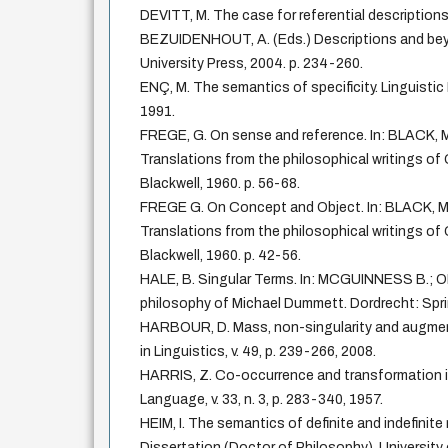
DEVITT, M. The case for referential descriptions
BEZUIDENHOUT, A. (Eds.) Descriptions and bey
University Press, 2004. p. 234-260.
ENÇ, M. The semantics of specificity. Linguistic Inq
1991.
FREGE, G. On sense and reference. In: BLACK, M
Translations from the philosophical writings of 
Blackwell, 1960. p. 56-68.
FREGE G. On Concept and Object. In: BLACK, M.
Translations from the philosophical writings of 
Blackwell, 1960. p. 42-56.
HALE, B. Singular Terms. In: MCGUINNESS B.; OL
philosophy of Michael Dummett. Dordrecht: Spri
HARBOUR, D. Mass, non-singularity and augmen
in Linguistics, v. 49, p. 239-266, 2008.
HARRIS, Z. Co-occurrence and transformation in 
Language, v. 33, n. 3, p. 283-340, 1957.
HEIM, I. The semantics of definite and indefinit
Dissertation (Doctor of Philosophy), Universit