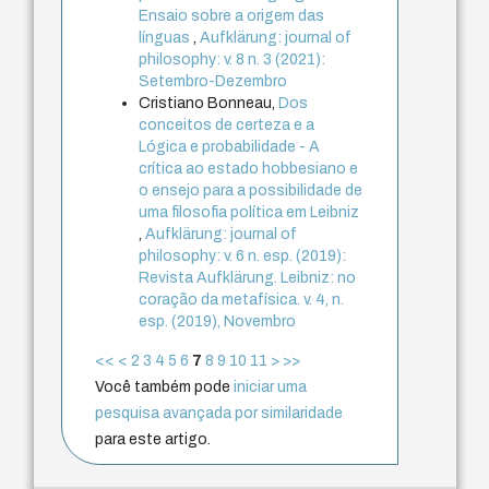
Ensaio sobre a origem das
línguas
,
Aufklärung: journal of
philosophy: v. 8 n. 3 (2021):
Setembro-Dezembro
Cristiano Bonneau,
Dos
conceitos de certeza e a
Lógica e probabilidade - A
crítica ao estado hobbesiano e
o ensejo para a possibilidade de
uma filosofia política em Leibniz
,
Aufklärung: journal of
philosophy: v. 6 n. esp. (2019):
Revista Aufklärung. Leibniz: no
coração da metafísica. v. 4, n.
esp. (2019), Novembro
<<
<
2
3
4
5
6
7
8
9
10
11
>
>>
Você também pode
iniciar uma
pesquisa avançada por similaridade
para este artigo.