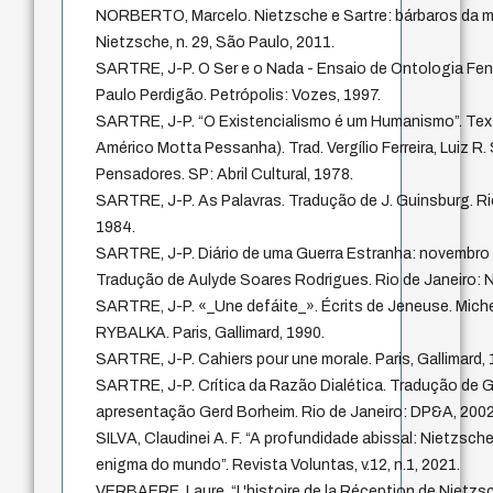
NORBERTO, Marcelo. Nietzsche e Sartre: bárbaros da 
Nietzsche, n. 29, São Paulo, 2011.
SARTRE, J-P. O Ser e o Nada - Ensaio de Ontologia Fen
Paulo Perdigão. Petrópolis: Vozes, 1997.
SARTRE, J-P. “O Existencialismo é um Humanismo”. Tex
Américo Motta Pessanha). Trad. Vergílio Ferreira, Luiz R.
Pensadores. SP: Abril Cultural, 1978.
SARTRE, J-P. As Palavras. Tradução de J. Guinsburg. Rio
1984.
SARTRE, J-P. Diário de uma Guerra Estranha: novembro 
Tradução de Aulyde Soares Rodrigues. Rio de Janeiro: N
SARTRE, J-P. «_Une defáite_». Écrits de Jeneuse. Mic
RYBALKA. Paris, Gallimard, 1990.
SARTRE, J-P. Cahiers pour une morale. Paris, Gallimard, 
SARTRE, J-P. Crítica da Razão Dialética. Tradução de Gui
apresentação Gerd Borheim. Rio de Janeiro: DP&A, 2002
SILVA, Claudinei A. F. “A profundidade abissal: Nietzsc
enigma do mundo”. Revista Voluntas, v.12, n.1, 2021.
VERBAERE, Laure. “L'histoire de la Réception de Nietzsch