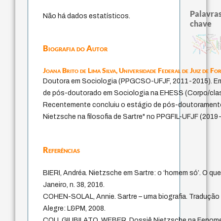
Palavras
Não há dados estatísticos.
chave
therapy
guayaquil
violencia
metafísica do tempo
realidad
experiência temporal
arquivos m
sacrifício
bataille
leyes
protágoras
intolerância
género
lei
j.c.m. neto
pedagogia
fundamentalismo
idade
Biografia do Autor
logos
identidade nacional
jacobi
palavra
perdón
animais
desejo
mind
Joana Brito de Lima Silva,
Universidade Federal de Juiz de Fo
Doutora em Sociologia (PPGCSO-UFJF, 2011-2015). Em
de pós-doutorado em Sociologia na EHESS (Corpo/classe
Recentemente concluiu o estágio de pós-doutoramento
Nietzsche na filosofia de Sartre" no PPGFIL-UFJF (2019
Referências
BIERI, Andréa. Nietzsche em Sartre: o ‘homem só’. O que
Janeiro, n. 38, 2016.
COHEN-SOLAL, Annie. Sartre – uma biografia. Tradução 
Alegre: L&PM, 2008.
COLI, GIUBILATO, WEBER. Dossiê Nietzsche na Fenomenol