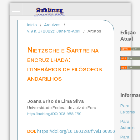
Início
/
Arquivos
/
v. 9 n. 1 (2022): Janeiro-Abril
/
Artigos
Edição
Atual
Nietzsche e Sartre na
encruzilhada:
itinerários de filósofos
andarilhos
Informa
Joana Brito de Lima Silva
Para
Universidade Federal de Juiz de Fora
Leitores
https://orcid.org/0000-0003-4686-2792
Para
Autores
DOI:
https://doi.org/10.18012/arf.v9i1.60856
Para