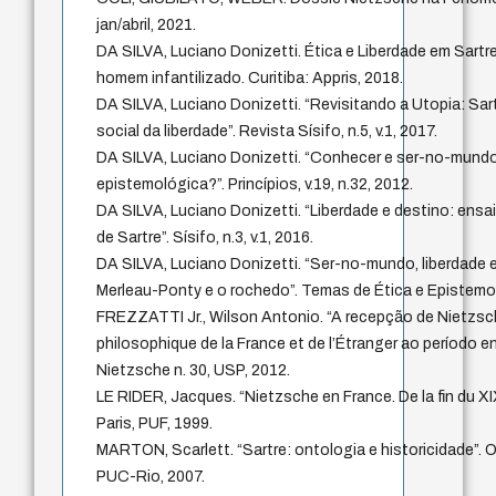
jan/abril, 2021.
DA SILVA, Luciano Donizetti. Ética e Liberdade em Sartr
homem infantilizado. Curitiba: Appris, 2018.
DA SILVA, Luciano Donizetti. “Revisitando a Utopia: Sar
social da liberdade”. Revista Sísifo, n.5, v.1, 2017.
DA SILVA, Luciano Donizetti. “Conhecer e ser-no-mund
epistemológica?”. Princípios, v.19, n.32, 2012.
DA SILVA, Luciano Donizetti. “Liberdade e destino: ensaio
de Sartre”. Sísifo, n.3, v.1, 2016.
DA SILVA, Luciano Donizetti. “Ser-no-mundo, liberdade e
Merleau-Ponty e o rochedo”. Temas de Ética e Epistemol
FREZZATTI Jr., Wilson Antonio. “A recepção de Nietzsc
philosophique de la France et de l’Étranger ao período 
Nietzsche n. 30, USP, 2012.
LE RIDER, Jacques. “Nietzsche en France. De la fin du XI
Paris, PUF, 1999.
MARTON, Scarlett. “Sartre: ontologia e historicidade”. O
PUC-Rio, 2007.