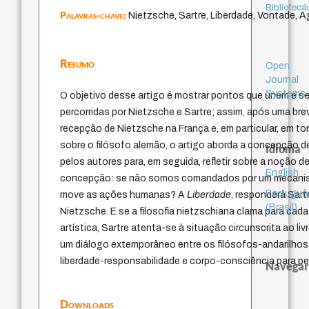
Bibliotecá
Palavras-chave:
Nietzsche, Sartre, Liberdade, Vontade, Ag
Resumo
Open
Journal
Systems
O objetivo desse artigo é mostrar pontos que unem e sep
percorridas por Nietzsche e Sartre; assim, após uma b
recepção de Nietzsche na França e, em particular, em t
sobre o filósofo alemão, o artigo aborda a concepção 
Idioma
pelos autores para, em seguida, refletir sobre a noção d
English
concepção: se não somos comandados por um mecanismo
Portuguê
move as ações humanas? A
Liberdade
, responderá Sart
(Brasil)
Nietzsche. E se a filosofia nietzschiana clama para cada
artística, Sartre atenta-se à situação circunscrita ao livr
um diálogo extemporâneo entre os filósofos-andarilhos
liberdade-responsabilidade e corpo-consciência para p
Navegar
Downloads