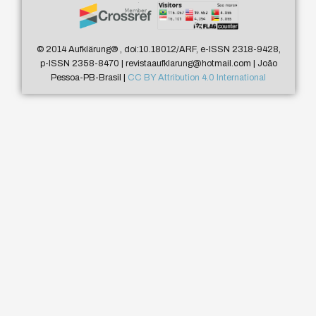
© 2014 Aufklärung
®
, doi:10.18012/ARF, e-ISSN 2318-9428,
p-ISSN 2358-8470 | revistaaufklarung@hotmail.com | João
Pessoa-PB-Brasil |
CC BY Attribution 4.0 International