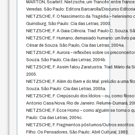
MARTON, Scarlett. Nietzsche, um ‘francês’ entre fran
Veredas. São Paulo: Editora Barcarolla/Discurso Editoria
NIETZSCHE, F. O Nascimento da Tragédia – helenismo o
Guinsburg. São Paulo: Cia das Letras, 2000.
NIETZSCHE, F. A Gaia Ciência. Trad. Paulo C. Souza. Sã
NIETZSCHE, F. Humano, demasiado humano: um livro para 
César de Souza. São Paulo, Cia das Letras, 2004a.
NIETZSCHE, F. Aurora – reflexões sobre os preconceitos
Souza. São Paulo, Cia das Letras, 2004b.
NIETZSCHE, F. Assim falou Zaratustra. Trad. Mário da Silv
2005.
NIETZSCHE, F. Além do Bem e do Mal: prelúdio a uma filos
Souza. São Paulo: Cia das Letras, 2005a.
NIETZSCHE, F. Crepúsculo dos Ídolos – ou, como filosof
Antonio Casa Nova. Rio de Janeiro: Relume-Dumará, 20
NIETZSCHE, F. Ecce Homo – como alguém se torna o que
Paulo: Cia das Letras, 2004c.
NIETZSCHE, F. Fragmentos póstumos/Outros escritos. 
Filho. Os Pensadores, São Paulo: Abril Cultural, 1983.