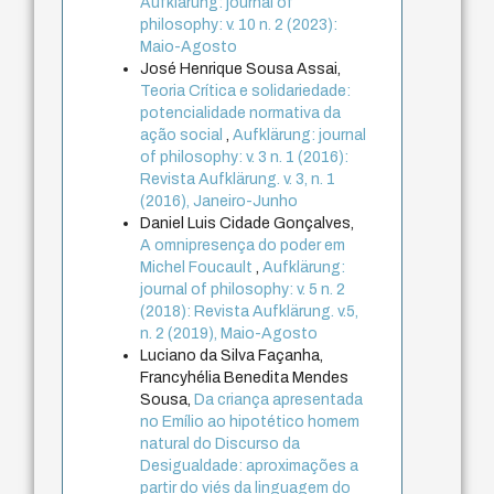
Aufklärung: journal of
philosophy: v. 10 n. 2 (2023):
Maio-Agosto
José Henrique Sousa Assai,
Teoria Crítica e solidariedade:
potencialidade normativa da
ação social
,
Aufklärung: journal
of philosophy: v. 3 n. 1 (2016):
Revista Aufklärung. v. 3, n. 1
(2016), Janeiro-Junho
Daniel Luis Cidade Gonçalves,
A omnipresença do poder em
Michel Foucault
,
Aufklärung:
journal of philosophy: v. 5 n. 2
(2018): Revista Aufklärung. v.5,
n. 2 (2019), Maio-Agosto
Luciano da Silva Façanha,
Francyhélia Benedita Mendes
Sousa,
Da criança apresentada
no Emílio ao hipotético homem
natural do Discurso da
Desigualdade: aproximações a
partir do viés da linguagem do