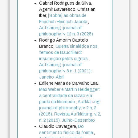
Gabriel Rodrigues da Silva,
Agemir Bavaresco, Christian
Iber,
[Sobre] as obras de
Friedrich Heinrich Jacobi
,
Aufklärung: journal of
philosophy: v. 12 n. 3 (2025)
Rodrigo Amorim Castelo
Branco,
Guerra sinalética nos
termos de Baudrillard:
insurreição pelos signos
,
Aufklärung: journal of
philosophy: v. 8 n. 1 (2021):
Janeiro-Abril
Edilene Maria de Carvalho Leal,
Max Weber e Martin Heidegger:
a centralidade da razão e a
perda da liberdade
,
Aufklärung:
journal of philosophy: v. 2 n. 2
(2015): Revista Aufklärung. v. 2,
n. 2 (2015), Julho-Dezembro
Claudio Cavargere,
Do
sentimento físico da forma
,