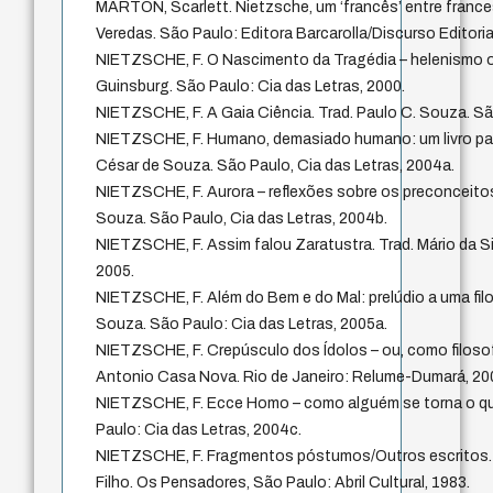
MARTON, Scarlett. Nietzsche, um ‘francês’ entre fran
Veredas. São Paulo: Editora Barcarolla/Discurso Editoria
NIETZSCHE, F. O Nascimento da Tragédia – helenismo o
Guinsburg. São Paulo: Cia das Letras, 2000.
NIETZSCHE, F. A Gaia Ciência. Trad. Paulo C. Souza. Sã
NIETZSCHE, F. Humano, demasiado humano: um livro para 
César de Souza. São Paulo, Cia das Letras, 2004a.
NIETZSCHE, F. Aurora – reflexões sobre os preconceitos
Souza. São Paulo, Cia das Letras, 2004b.
NIETZSCHE, F. Assim falou Zaratustra. Trad. Mário da Silv
2005.
NIETZSCHE, F. Além do Bem e do Mal: prelúdio a uma filos
Souza. São Paulo: Cia das Letras, 2005a.
NIETZSCHE, F. Crepúsculo dos Ídolos – ou, como filosof
Antonio Casa Nova. Rio de Janeiro: Relume-Dumará, 20
NIETZSCHE, F. Ecce Homo – como alguém se torna o que
Paulo: Cia das Letras, 2004c.
NIETZSCHE, F. Fragmentos póstumos/Outros escritos. 
Filho. Os Pensadores, São Paulo: Abril Cultural, 1983.