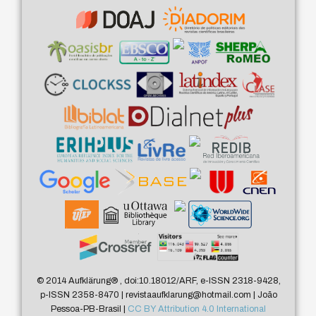
© 2014 Aufklärung
®
, doi:10.18012/ARF, e-ISSN 2318-9428,
p-ISSN 2358-8470 | revistaaufklarung@hotmail.com | João
Pessoa-PB-Brasil |
CC BY Attribution 4.0 International