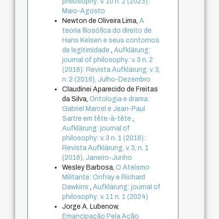
philosophy: v. 10 n. 2 (2023):
Maio-Agosto
Newton de Oliveira Lima,
A
teoria filosófica do direito de
Hans Kelsen e seus contornos
de legitimidade
,
Aufklärung:
journal of philosophy: v. 3 n. 2
(2016): Revista Aufklärung. v. 3,
n. 2 (2016), Julho-Dezembro
Claudinei Aparecido de Freitas
da Silva,
Ontologia e drama:
Gabriel Marcel e Jean-Paul
Sartre em tête-à-tête
,
Aufklärung: journal of
philosophy: v. 3 n. 1 (2016):
Revista Aufklärung. v. 3, n. 1
(2016), Janeiro-Junho
Wesley Barbosa,
O Ateísmo
Militante: Onfray e Richard
Dawkins
,
Aufklärung: journal of
philosophy: v. 11 n. 1 (2024)
Jorge A. Lubenow,
Emancipação Pela Ação