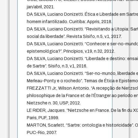
jan/abril, 2021.
DA SILVA, Luciano Donizetti. Ética e Liberdade em Sartr
homem infantilizado. Curitiba: Appris, 2018.
DA SILVA, Luciano Donizetti. “Revisitando a Utopia: Sar
social da liberdade”. Revista Sísifo, n.5, v.1, 2017.
DA SILVA, Luciano Donizetti. “Conhecer e ser-no-mund
epistemológica?”. Princípios, v.19, n.32, 2012.
DA SILVA, Luciano Donizetti. “Liberdade e destino: ensaio
de Sartre”. Sísifo, n.3, v.1, 2016.
DA SILVA, Luciano Donizetti. “Ser-no-mundo, liberdade e
Merleau-Ponty e o rochedo”. Temas de Ética e Epistemol
FREZZATTI Jr., Wilson Antonio. “A recepção de Nietzsc
philosophique de la France et de l’Étranger ao período 
Nietzsche n. 30, USP, 2012.
LE RIDER, Jacques. “Nietzsche en France. De la fin du XI
Paris, PUF, 1999.
MARTON, Scarlett. “Sartre: ontologia e historicidade”. O
PUC-Rio, 2007.