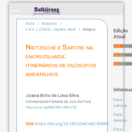
Início
/
Arquivos
/
v. 9 n. 1 (2022): Janeiro-Abril
/
Artigos
Edição
Atual
Nietzsche e Sartre na
encruzilhada:
itinerários de filósofos
andarilhos
Informa
Joana Brito de Lima Silva
Para
Universidade Federal de Juiz de Fora
Leitores
https://orcid.org/0000-0003-4686-2792
Para
Autores
DOI:
https://doi.org/10.18012/arf.v9i1.60856
Para