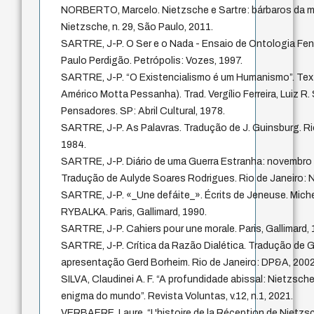
NORBERTO, Marcelo. Nietzsche e Sartre: bárbaros da 
Nietzsche, n. 29, São Paulo, 2011.
SARTRE, J-P. O Ser e o Nada - Ensaio de Ontologia Fen
Paulo Perdigão. Petrópolis: Vozes, 1997.
SARTRE, J-P. “O Existencialismo é um Humanismo”. Tex
Américo Motta Pessanha). Trad. Vergílio Ferreira, Luiz R.
Pensadores. SP: Abril Cultural, 1978.
SARTRE, J-P. As Palavras. Tradução de J. Guinsburg. Rio
1984.
SARTRE, J-P. Diário de uma Guerra Estranha: novembro 
Tradução de Aulyde Soares Rodrigues. Rio de Janeiro: N
SARTRE, J-P. «_Une defáite_». Écrits de Jeneuse. Mic
RYBALKA. Paris, Gallimard, 1990.
SARTRE, J-P. Cahiers pour une morale. Paris, Gallimard, 
SARTRE, J-P. Crítica da Razão Dialética. Tradução de Gui
apresentação Gerd Borheim. Rio de Janeiro: DP&A, 2002
SILVA, Claudinei A. F. “A profundidade abissal: Nietzsc
enigma do mundo”. Revista Voluntas, v.12, n.1, 2021.
VERBAERE, Laure. “L'histoire de la Réception de Nietzsch