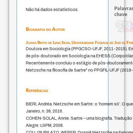
Palavras
Não há dados estatísticos.
chave
metafísica do tempo
history of philosophy
desejo
protágoras
filosofia brasileira
palavra
arquivos mentais
experiência temporal
internal relati
leyes
jacobi
logos
perdón
lei
género
fundamentalismo
mind
violencia
Biografia do Autor
intolerância
idade
homem-medid
pedagogia
guayaquil
j.c.m. neto
animais
bataille
Joana Brito de Lima Silva,
Universidade Federal de Juiz de Fo
Doutora em Sociologia (PPGCSO-UFJF, 2011-2015). Em
de pós-doutorado em Sociologia na EHESS (Corpo/classe
Recentemente concluiu o estágio de pós-doutoramento
Nietzsche na filosofia de Sartre" no PPGFIL-UFJF (2019
Referências
BIERI, Andréa. Nietzsche em Sartre: o ‘homem só’. O que
Janeiro, n. 38, 2016.
COHEN-SOLAL, Annie. Sartre – uma biografia. Tradução 
Alegre: L&PM, 2008.
COLI, GIUBILATO, WEBER. Dossiê Nietzsche na Fenomenol