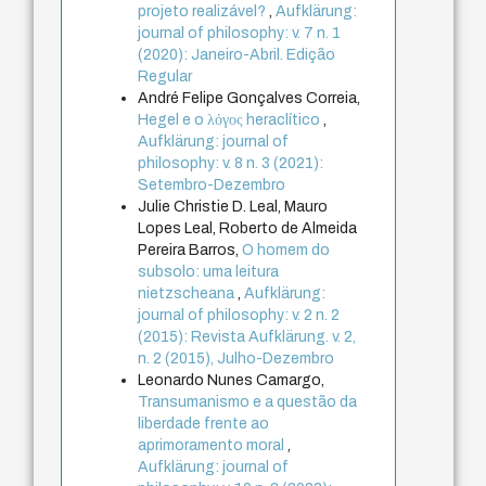
projeto realizável?
,
Aufklärung:
journal of philosophy: v. 7 n. 1
(2020): Janeiro-Abril. Edição
Regular
André Felipe Gonçalves Correia,
Hegel e o λόγος heraclítico
,
Aufklärung: journal of
philosophy: v. 8 n. 3 (2021):
Setembro-Dezembro
Julie Christie D. Leal, Mauro
Lopes Leal, Roberto de Almeida
Pereira Barros,
O homem do
subsolo: uma leitura
nietzscheana
,
Aufklärung:
journal of philosophy: v. 2 n. 2
(2015): Revista Aufklärung. v. 2,
n. 2 (2015), Julho-Dezembro
Leonardo Nunes Camargo,
Transumanismo e a questão da
liberdade frente ao
aprimoramento moral
,
Aufklärung: journal of