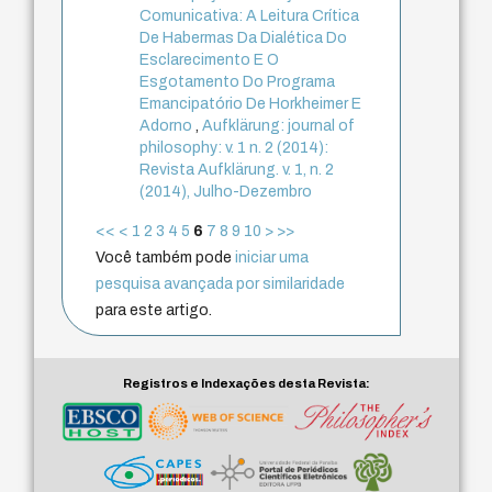
Comunicativa: A Leitura Crítica
De Habermas Da Dialética Do
Esclarecimento E O
Esgotamento Do Programa
Emancipatório De Horkheimer E
Adorno
,
Aufklärung: journal of
philosophy: v. 1 n. 2 (2014):
Revista Aufklärung. v. 1, n. 2
(2014), Julho-Dezembro
<<
<
1
2
3
4
5
6
7
8
9
10
>
>>
Você também pode
iniciar uma
pesquisa avançada por similaridade
para este artigo.
Registros e Indexações desta Revista: