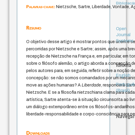
Bibliotecá
Palavras-chave:
Nietzsche, Sartre, Liberdade, Vontade, Ag
Resumo
Open
Journal
Systems
O objetivo desse artigo é mostrar pontos que unem e sep
percorridas por Nietzsche e Sartre; assim, após uma b
recepção de Nietzsche na França e, em particular, em t
sobre o filósofo alemão, o artigo aborda a concepção 
Idioma
pelos autores para, em seguida, refletir sobre a noção d
English
concepção: se não somos comandados por um mecanismo
Portuguê
move as ações humanas? A
Liberdade
, responderá Sart
(Brasil)
Nietzsche. E se a filosofia nietzschiana clama para cada
artística, Sartre atenta-se à situação circunscrita ao livr
um diálogo extemporâneo entre os filósofos-andarilhos
liberdade-responsabilidade e corpo-consciência para p
Navegar
Downloads