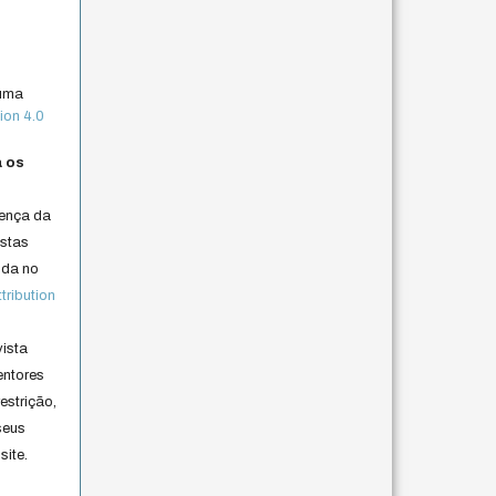
 uma
ion 4.0
a os
cença da
istas
lida no
ribution
vista
entores
estrição,
seus
site.