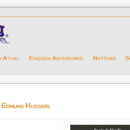
o Atual
Edições Anteriores
Notícias
S
e Edmund Husserl