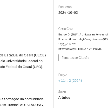
Publicado
2024-10-03
Como Citar
Branco, D. (2024). A unidade na fenomenol
Edmund Husserl.
Aufklärung: Journal of Ph
11
(2), p.117–126.
https://doi.org/10.18012/arf.v11i2.68785
dade Estadual do Ceará (UECE)
Fomatos de Citação
pela Universidade Federal do
dade Federal do Ceará (UFC).
Edição
v. 11 n. 2 (2024)
Seção
Artigos
 e a formação da comunidade
ade em Husserl. AUFKLÄRUNG,