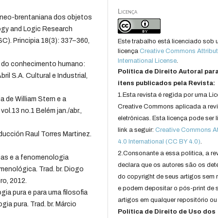
Licença
 neo-brentaniana dos objetos
ogy and Logic Research
C). Principia 18(3): 337–360,
Este trabalho está licenciado sob
licença
Creative Commons Attribut
International License
.
os do conhecimento humano:
Política de Direito Autoral par
ril S.A. Cultural e Industrial,
itens publicados pela Revista:
1.Esta revista é regida por uma Li
a de William Stern e a
Creative Commons aplicada a rev
l.13 no.1 Belém jan./abr.,
eletrônicas. Esta licença pode ser 
link a seguir:
Creative Commons Att
ducción Raul Torres Martinez.
4.0 International (CC BY 4.0)
.
2.Consonante a essa politica, a re
ias e a fenomenologia
declara que os autores são os det
menológica. Trad. br. Diogo
do copyright de seus artigos sem r
ro, 2012.
e podem depositar o pós-print de 
a pura e para uma filosofia
artigos em qualquer repositório ou 
a pura. Trad. br. Márcio
Política de Direito de Uso dos