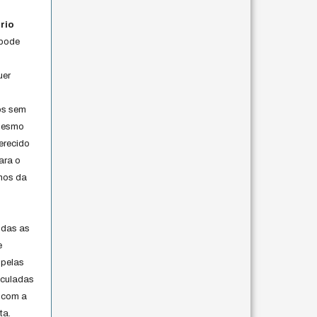
rio
 pode
uer
os sem
 mesmo
erecido
ara o
rmos da
s
odas as
e
 pelas
iculadas
 com a
ta.