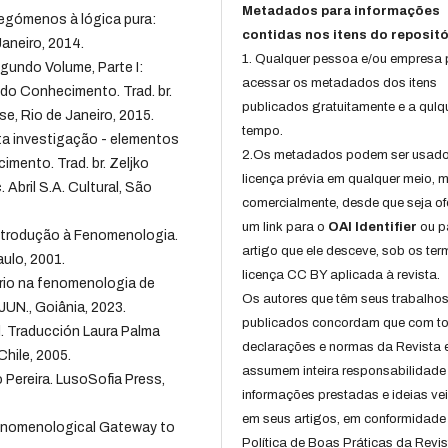
Metadados para informações
egómenos à lógica pura:
contidas nos itens do repositó
Janeiro, 2014.
1. Qualquer pessoa e/ou empresa
undo Volume, Parte I:
acessar os metadados dos itens
do Conhecimento. Trad. br.
publicados gratuitamente e a qulq
se, Rio de Janeiro, 2015.
tempo.
a investigação - elementos
2.Os metadados podem ser usad
mento. Trad. br. Zeljko
licença prévia em qualquer meio,
Abril S.A. Cultural, São
comercialmente, desde que seja of
um link para o
OAI Identifier
ou p
trodução à Fenomenologia.
artigo que ele desceve, sob os te
aulo, 2001.
licença CC BY aplicada à revista.
rio na fenomenologia de
Os autores que têm seus trabalho
JUN., Goiânia, 2023.
publicados concordam que com t
d. Traducción Laura Palma
declarações e normas da Revista 
Chile, 2005.
assumem inteira responsabilidade
 Pereira. LusoSofia Press,
informações prestadas e ideias ve
em seus artigos, em conformidade
enomenological Gateway to
Política de Boas Práticas da Revis