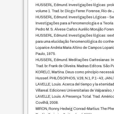
HUSSERL, Edmund. Investigações lógicas: prol
volume 1. Trad. br. Diogo Ferrer. Forense, Rio de 
HUSSERL, Edmund. Investigações Lógicas - Seg
Investigações para a Fenomenologia e a Teoria 
Pedro M. S. Alvese Carlos Aurélio Morujão Foren
HUSSERL, Edmund. Investigações lógicas: sext
para uma elucidação fenomenológica do conheci
Loparice Andréa Maria Altino de Campos Loparic. 
Paulo, 1975.
HUSSERL, Edmund. Meditações Cartesianas: In
Trad. br. Frank de Oliveira. Madras Editora. São P
KORELC, Martina. Deus como princípio necessá
Husserl. PHILÓSOPHOS, V.28, N.1, P.1-43, JAN./
LAVELLE, Louis. Acerca del tiempo y la eternida
Villareal. Ediciones Universitarias de Valparaíso, 
LAVELLE, Louis. A Presença Total. Trad. Américo
Covilhã, 2008.
MIRON, Ronny. Hedwig Conrad-Martius:The Ph