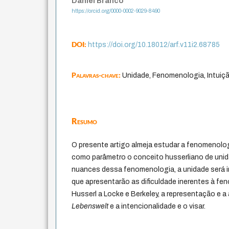
Daniel Branco
https://orcid.org/0000-0002-9029-8490
DOI:
https://doi.org/10.18012/arf.v11i2.68785
Palavras-chave:
Unidade, Fenomenologia, Intuiçã
Resumo
O presente artigo almeja estudar a fenomenolo
como parâmetro o conceito husserliano de unid
nuances dessa fenomenologia, a unidade será 
que apresentarão as dificuldade inerentes à fen
Husserl a Locke e Berkeley, a representação e a 
Lebenswelt
e a intencionalidade e o visar.