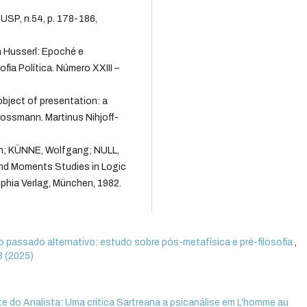
SP, n.54, p. 178-186,
 Husserl: Epoché e
fia Política. Número XXIII –
ject of presentation: a
rossmann. Martinus Nihjoff-
in; KÜNNE, Wolfgang; NULL,
and Moments Studies in Logic
ophia Verlag, München, 1982.
o passado alternativo: estudo sobre pós-metafísica e pré-filosofia
,
 3 (2025)
te do Analista: Uma crítica Sartreana a psicanálise em L'homme au