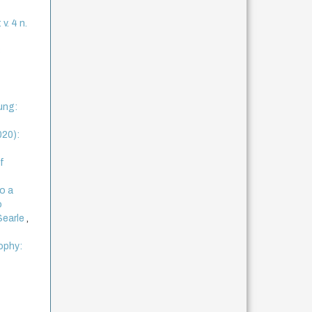
v. 4 n.
3
ung:
020):
f
do a
o
Searle
,
sophy: