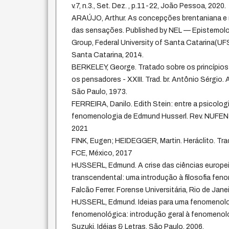
v.7, n.3., Set.­ Dez. , p.11­-22, João Pessoa, 2020.
ARAÚJO, Arthur. As concepções brentaniana e
das sensações. Published by NEL — Epistemol
Group, Federal University of Santa Catarina(UFS
Santa Catarina, 2014.
BERKELEY, George. Tratado sobre os princípi
os pensadores - XXIII. Trad. br. Antônio Sérgio. Ab
São Paulo, 1973.
FERREIRA, Danilo. Edith Stein: entre a psicologi
fenomenologia de Edmund Husserl. Rev. NUFEN vo
2021
FINK, Eugen; HEIDEGGER, Martin. Heráclito. Tra
FCE, México, 2017
HUSSERL, Edmund. A crise das ciências europe
transcendental: uma introdução à filosofia feno
Falcão Ferrer. Forense Universitária, Rio de Janei
HUSSERL, Edmund. Ideias para uma fenomenologi
fenomenológica: introdução geral à fenomenologi
Suzuki. Idéias & Letras, São Paulo, 2006.