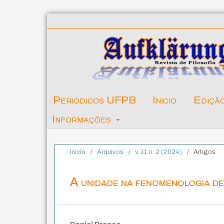
Periódicos UFPB
Inicio
Ediçã
Informações
Início
/
Arquivos
/
v. 11 n. 2 (2024)
/
Artigos
A unidade na fenomenologia d