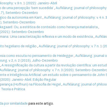
losophy: v. 9 n. 1 (2022): Janeiro-Abril
to de uma percepção ‘bem sucedida’
,
Aufklärung: journal of philosophy: 
(2017), Setembro-Dezembro
gico da autonomia em Kant
,
Aufklärung: journal of philosophy: v. 4 n. 
017), Setembro-Dezembro
erkegaard: Ou, a estética de conteúdo como herança materialista
,
. 3 (2021): Setembro-Dezembro
mana: Uma caracterização reflexiva e um modo de existência
,
Aufklär
to hegeliano de religião
,
Aufklärung: journal of philosophy: v. 7 n. 1 (2
esia como escuta no pensamento de Heidegger
,
Aufklärung: journal o
ärung. v. 2, n. 2 (2015), Julho-Dezembro
,
A ressignificação da cultura a partir da revolução científica: um estu
Aufklärung: journal of philosophy: v. 7 n. 3 (2020): Setembro-Dezembr
nte e Inteligência Artificial: um estudo sobre o pensamento de John 
1 (2020): Janeiro-Abril. Edição Regular
perança (Hoffnun) na Filosofia de Hegel
,
Aufklärung: journal of philo
e Teoria e Prática
a por similaridade
para este artigo.