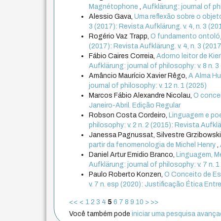
Magnétophone
,
Aufklärung: journal of phi
Alessio Gava,
Uma reflexão sobre o obje
3 (2017): Revista Aufklärung. v. 4, n. 3 
Rogério Vaz Trapp,
O fundamento ontoló
(2017): Revista Aufklärung. v. 4, n. 3 (2
Fábio Caires Correia,
Adorno leitor de Ki
Aufklärung: journal of philosophy: v. 8 n
Amâncio Maurício Xavier Rêgo,
A Alma Hu
journal of philosophy: v. 12 n. 1 (2025)
Marcos Fábio Alexandre Nicolau,
O concei
Janeiro-Abril. Edição Regular
Robson Costa Cordeiro,
Linguagem e po
philosophy: v. 2 n. 2 (2015): Revista Aufkl
Janessa Pagnussat, Silvestre Grzibowski
partir da fenomenologia de Michel Henry
,
Daniel Artur Emidio Branco,
Linguagem, Me
Aufklärung: journal of philosophy: v. 7 n. 
Paulo Roberto Konzen,
O Conceito de Es
v. 7 n. esp (2020): Justificação Ética Entr
<<
<
1
2
3
4
5
6
7
8
9
10
>
>>
Você também pode
iniciar uma pesquisa avançad