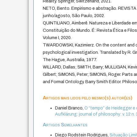
Reality. Springer, Switzerland, 2021.
NETO, Bento. Empirismo e abstração. REVISTA U
junho/agosto, São Paulo, 2002.
QUINTILIANO, Aimberê. Natureza e Liberdade em
Constituição do Mundo. É: Revista Ética e Filoso
Volume I, 2020.
TWARDOWSKI, Kazimierz. On the content and ob
psychological investigation. Translated by R. G
The Hague, Australia, 1977.
WILLARD, Dallas; SMITH, Barry; MULLIGAN, Kev
Gilbert; SIMONS, Peter; SIMONS, Roger. Parts 
and Formal Ontology. Barry Smith Editor. Philos
Artigos mais lidos pelo mesmo(s) autor(es)
Daniel Branco,
O “tempo” de Heidegger e 
Aufklärung: journal of philosophy: v. 12 n.
Artigos Semelhantes
Diego Rodstein Rodrigues,
Situação Limi