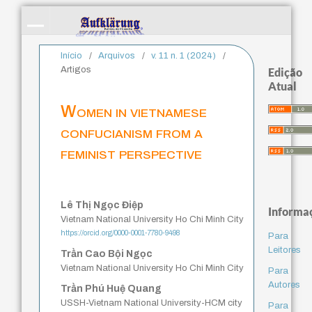
Início
/
Arquivos
/
v. 11 n. 1 (2024)
/
Artigos
Edição
Atual
Women in vietnamese
confucianism from a
feminist perspective
Lê Thị Ngọc Điệp
Informa
Vietnam National University Ho Chi Minh City
https://orcid.org/0000-0001-7780-9498
Para
Leitores
Trần Cao Bội Ngọc
Vietnam National University Ho Chi Minh City
Para
Autores
Trần Phú Huệ Quang
USSH-Vietnam National University-HCM city
Para