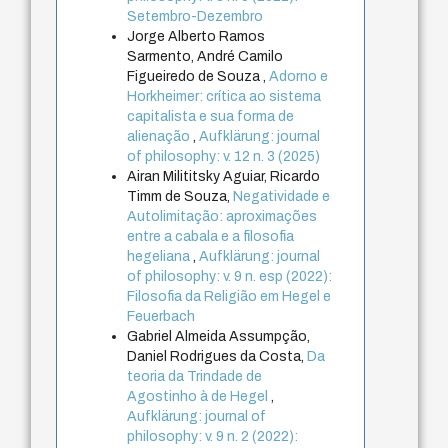
Setembro-Dezembro
Jorge Alberto Ramos
Sarmento, André Camilo
Figueiredo de Souza ,
Adorno e
Horkheimer: crítica ao sistema
capitalista e sua forma de
alienação
,
Aufklärung: journal
of philosophy: v. 12 n. 3 (2025)
Airan Milititsky Aguiar, Ricardo
Timm de Souza,
Negatividade e
Autolimitação: aproximações
entre a cabala e a filosofia
hegeliana
,
Aufklärung: journal
of philosophy: v. 9 n. esp (2022):
Filosofia da Religião em Hegel e
Feuerbach
Gabriel Almeida Assumpção,
Daniel Rodrigues da Costa,
Da
teoria da Trindade de
Agostinho à de Hegel
,
Aufklärung: journal of
philosophy: v. 9 n. 2 (2022):