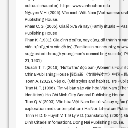
cultural character). https: www.vanhoahoc.edu
Nguyen V. H. (2005). Văn minh Việt Nam (Vietnamese civil
Publishing House.
Pham C. S. (2005). Gia lễ xưa và nay (Family rituals -- Pa
Publishing House
Phan K. (1931). Gia đình ở xứ ta, nay cũng đã thành ra vấ
niên tự tử gợi ra vấn đề ấy) (Families in our country, now
suggested through young men’s committing suicide). P
21, 1931)
Quach T. T. (2016). ‘Nữ tứ thư’ độc bản (Women's Four B
China Publishing House [郭淑新 《女四书读本》中国
Toan A. (2012). Nếp cũ (Old styles and habits). Tre Publi
Tran N. T. (1996). Tìm về bản sắc văn hóa Việt Nam (The
Identities). Ho Chi Minh City General Publishing House.
Tran Q. V. (2003). Văn hóa Việt Nam tìm tòi và suy ngẫm 
exploration and contemplation). Ha Noi: Literature Publ
Trinh H. D. & Huynh V. T. & Ly V. D. (translators). (2004).
Dinh Citadel Information). Dong Nai Publishing House.