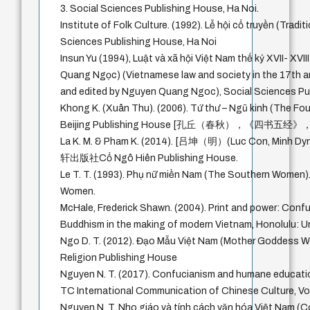
3. Social Sciences Publishing House, Ha Noi.
Institute of Folk Culture. (1992). Lễ hội cổ truyền (Traditi
Sciences Publishing House, Ha Noi
Insun Yu (1994), Luật và xã hội Việt Nam thế kỷ XVII- XVII
Quang Ngọc) (Vietnamese law and society in the 17th an
and edited by Nguyen Quang Ngoc), Social Sciences Pu
Khong K. (Xuân Thu). (2006). Tứ thư – Ngũ kinh (The Fou
Beijing Publishing House [孔丘（春秋），《四书五经
La K. M. & Pham K. (2014). [吕坤（明）(Luc Con, Min
轩出版社Cổ Ngô Hiên Publishing House.
Le T. T. (1993). Phụ nữ miền Nam (The Southern Women
Women.
McHale, Frederick Shawn. (2004). Print and power: Con
Buddhism in the making of modern Vietnam, Honolulu: Un
Ngo D. T. (2012). Đạo Mẫu Việt Nam (Mother Goddess Wo
Religion Publishing House
Nguyen N. T. (2017). Confucianism and humane educati
TC International Communication of Chinese Culture, Vo
Nguyen N. T. Nho giáo và tính cách văn hóa Việt Nam 