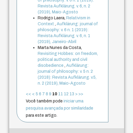
of philosophy: v. 6 n. 2 (2019):
Revista Aufklärung. v. 6, n. 2
(2019), Maio-Agosto
Rodrigo Laera,
Relativism in
Context
,
Aufklärung: journal of
philosophy: v. 6 n. 1 (2019):
Revista Aufklärung. v. 6, n. 1
(2019), Janeiro-Abril
Marta Nunes da Costa,
Revisiting Hobbes: on freedom,
political authority and civil
disobedience
,
Aufklärung:
journal of philosophy: v. 5 n. 2
(2018): Revista Aufklärung. v.5,
n. 2 (2019), Maio-Agosto
<<
<
5
6
7
8
9
10
11
12
13
>
>>
Você também pode
iniciar uma
pesquisa avançada por similaridade
para este artigo.