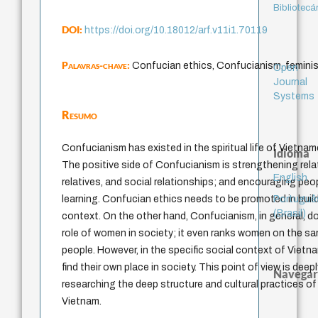
Bibliotecá
DOI:
https://doi.org/10.18012/arf.v11i1.70119
Palavras-chave:
Confucian ethics, Confucianism, femini
Open
Journal
Systems
Resumo
Confucianism has existed in the spiritual life of Vietnam
Idioma
The positive side of Confucianism is strengthening relat
English
relatives, and social relationships; and encouraging peop
Portuguê
learning. Confucian ethics needs to be promoted in build
(Brasil)
context. On the other hand, Confucianism, in general, d
role of women in society; it even ranks women on the sa
people. However, in the specific social context of Viet
find their own place in society. This point of view is de
Navegar
researching the deep structure and cultural practices of
Vietnam.