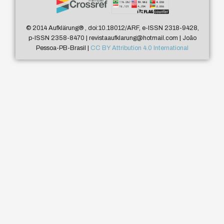
© 2014 Aufklärung
®
, doi:10.18012/ARF, e-ISSN 2318-9428,
p-ISSN 2358-8470 | revistaaufklarung@hotmail.com | João
Pessoa-PB-Brasil |
CC BY Attribution 4.0 International