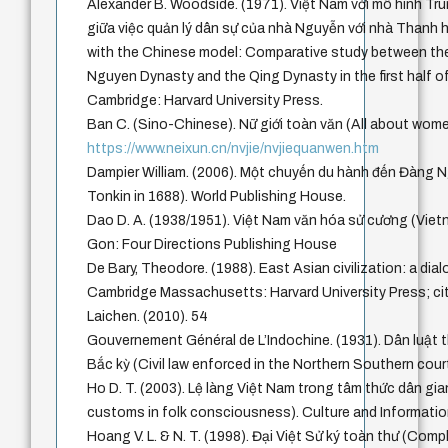
Alexander B. Woodside. (1971). Việt Nam với mô hình T
giữa việc quản lý dân sự của nhà Nguyễn với nhà Thanh h
with the Chinese model: Comparative study between the
Nguyen Dynasty and the Qing Dynasty in the first half of
Cambridge: Harvard University Press.
Ban C. (Sino-Chinese). Nữ giới toàn văn (All abou
https://www.neixun.cn/nvjie/nvjiequanwen.htm
Dampier William. (2006). Một chuyến du hành đến Đàng N
Tonkin in 1688). World Publishing House.
Dao D. A. (1938/1951). Việt Nam văn hóa sử cương (Vietn
Gon: Four Directions Publishing House
De Bary, Theodore. (1988). East Asian civilization: a dial
Cambridge Massachusetts: Harvard University Press; cit
Laichen. (2010). 54
Gouvernement Général de L’Indochine. (1931). Dân luật t
Bắc kỳ (Civil law enforced in the Northern Southern cour
Ho D. T. (2003). Lệ làng Việt Nam trong tâm thức dân gia
customs in folk consciousness). Culture and Informatio
Hoang V. L. & N. T. (1998). Đại Việt Sử ký toàn thư (Comple