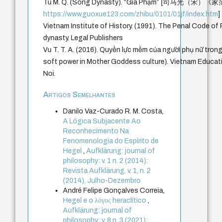
Tu M. Q. (Song Dynasty). “Gia Phạm” [司马光（宋）《家范
https://www.guoxue123.com/zhibu/0101/01jf/index.htm
]
Vietnam Institute of History. (1991). The Penal Code of
dynasty. Legal Publishers
Vu T. T. A. (2016). Quyền lực mềm của người phụ nữ tr
soft power in Mother Goddess culture). Vietnam Educat
Noi.
Artigos Semelhantes
Danilo Vaz-Curado R. M. Costa,
A Lógica Subjacente Ao
Reconhecimento Na
Fenomenologia do Espírito de
Hegel
,
Aufklärung: journal of
philosophy: v. 1 n. 2 (2014):
Revista Aufklärung. v. 1, n. 2
(2014), Julho-Dezembro
André Felipe Gonçalves Correia,
Hegel e o λόγος heraclítico
,
Aufklärung: journal of
philosophy: v. 8 n. 3 (2021):