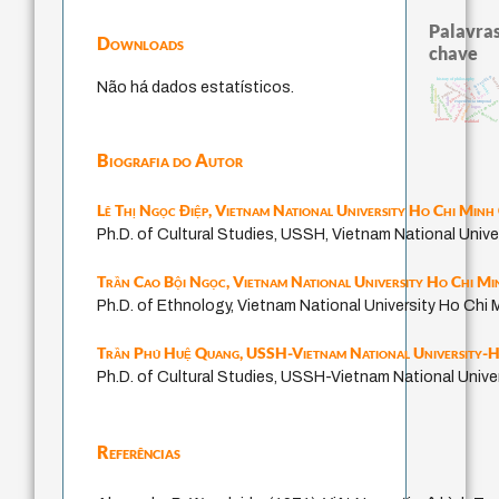
Palavras
Downloads
chave
sacrifício
thera
history of philosophy
Não há dados estatísticos.
j.c.m. neto
violencia
fundamentalismo
jacobi
philosophy
desejo
direito romano
perdón
leyes
género
homem-medida
idade
metafísica do temp
experiência temporal
protágoras
intolerância
animais
mind
lei
logos
guayaquil
palavra
realidad
Biografia do Autor
Lê Thị Ngọc Điệp,
Vietnam National University Ho Chi Minh 
Ph.D. of Cultural Studies, USSH, Vietnam National Univer
Trần Cao Bội Ngọc,
Vietnam National University Ho Chi Mi
Ph.D. of Ethnology, Vietnam National University Ho Chi M
Trần Phú Huệ Quang,
USSH-Vietnam National University-
Ph.D. of Cultural Studies, USSH-Vietnam National Unive
Referências