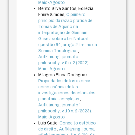
Maio-Agosto
Bento Silva Santos, Edilézia
Freire Simões,
O primeiro
princípio da razão prática de
Tomás de Aquino na
interpretação de Germain
Grisez sobre a Lei Natural:
questão 94, artigo 2, Ia-IIae da
Summa Theologiae.
,
Aufklärung: journal of
philosophy: v. 9 n. 2 (2022):
Maio-Agosto
Milagros Elena Rodriguez,
Propiedades de los rizomas
como esência de las
investigaciones decoloniales
planetaria-complejas
,
Aufklärung: journal of
philosophy: v. 10 n. 2 (2023):
Maio-Agosto
Luis Satie,
Conceito estético
de direito
,
Aufklärung: journal