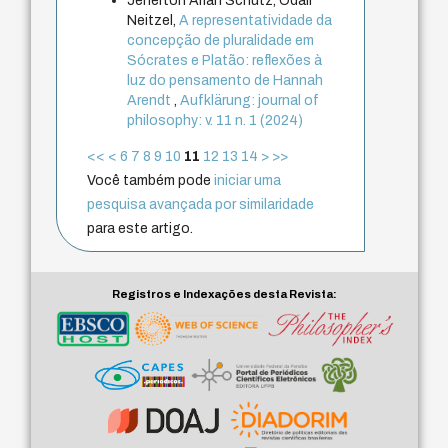
Jenerton Arlan Schütz, Odair
Neitzel,
A representatividade da
concepção de pluralidade em
Sócrates e Platão: reflexões à
luz do pensamento de Hannah
Arendt
,
Aufklärung: journal of
philosophy: v. 11 n. 1 (2024)
<<
<
6
7
8
9
10
11
12
13
14
>
>>
Você também pode
iniciar uma
pesquisa avançada por similaridade
para este artigo.
Registros e Indexações desta Revista: