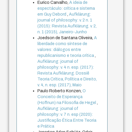
Eurico Carvalho,
A ideia de
espectáculo: crítica e sistema
em Guy Debord
,
Aufklärung:
journal of philosophy: v. 2 n. 1
(2015): Revista Aufklärung. v. 2,
n. 1 (2015), Janeiro-Junho
Joedson de Santana Oliveira,
A
liberdade como síntese de
valores: diálogos entre
republicanismo e teoria crítica
,
Aufklärung: journal of
philosophy: v. 4 n. esp. (2017):
Revista Aufklärung. Dossiê
Teoria Crítica, Política e Direito,
v. 4, n. esp. (2017), Maio
Paulo Roberto Konzen,
O
Conceito de Esperança
(Hoffnun) na Filosofia de Hegel
,
Aufklärung: journal of
philosophy: v. 7 n. esp (2020):
Justificação Ética Entre Teoria
e Prática