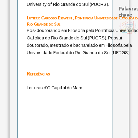
University of Rio Grande do Sul (PUCRS).
Palavras
chave
Lutiero Cardoso Esswein ,
Pontifícia Universidade Católica 
acquaintance
experiência temporal
metafísica do tempo
Rio Grande do Sul
palavra
identidade nacional
desejo
sacrifício
jacobi
protágoras
fundamentalismo
idade
mind
bataille
perdón
j.c.m. neto
animais
homem-medida
lei
logos
género
Pós-doutorando em Filosofia pela Pontifícia Universida
intolerância
leyes
therapy
philosophy
violencia
Católica do Rio Grande do Sul (PUCRS). Possui
doutorado, mestrado e bacharelado em Filosofia pela
Universidade Federal do Rio Grande do Sul (UFRGS).
Referências
Leituras d’O Capital de Marx