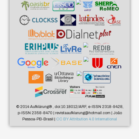
© 2014 Aufklärung
®
, doi:10.18012/ARF, e-ISSN 2318-9428,
p-ISSN 2358-8470 | revistaaufklarung@hotmail.com | João
Pessoa-PB-Brasil |
CC BY Attribution 4.0 International