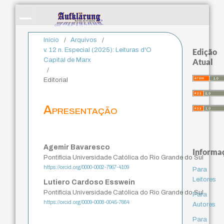
Início
/
Arquivos
/
v. 12 n. Especial (2025): Leituras d'O
Edição
Capital de Marx
Atual
/
Editorial
Apresentação
Agemir Bavaresco
Informa
Pontifícia Universidade Católica do Rio Grande do Sul
https://orcid.org/0000-0002-7967-4109
Para
Leitores
Lutiero Cardoso Esswein
Pontifícia Universidade Católica do Rio Grande do Sul
Para
https://orcid.org/0009-0008-0045-7664
Autores
Para