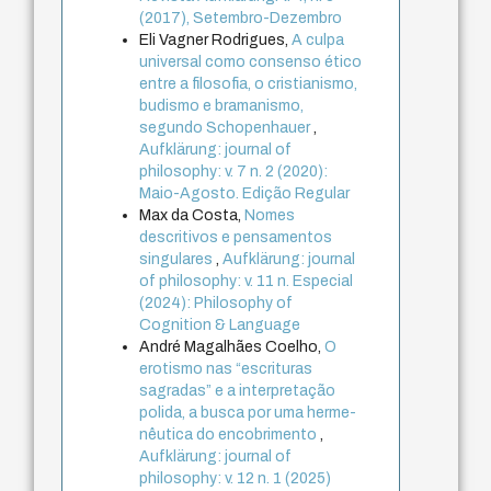
(2017), Setembro-Dezembro
Eli Vagner Rodrigues,
A culpa
universal como consenso ético
entre a filosofia, o cristianismo,
budismo e bramanismo,
segundo Schopenhauer
,
Aufklärung: journal of
philosophy: v. 7 n. 2 (2020):
Maio-Agosto. Edição Regular
Max da Costa,
Nomes
descritivos e pensamentos
singulares
,
Aufklärung: journal
of philosophy: v. 11 n. Especial
(2024): Philosophy of
Cognition & Language
André Magalhães Coelho,
O
erotismo nas “escrituras
sagradas” e a interpretação
polida, a busca por uma herme-
nêutica do encobrimento
,
Aufklärung: journal of
philosophy: v. 12 n. 1 (2025)