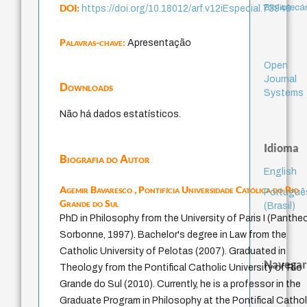
DOI:
Bibliotecá
https://doi.org/10.18012/arf.v12iEspecial.73948
Palavras-chave:
Apresentação
Open
Journal
Downloads
Systems
Não há dados estatísticos.
Idioma
Biografia do Autor
English
Agemir Bavaresco ,
Pontifícia Universidade Católica do Rio
Portuguê
Grande do Sul
(Brasil)
PhD in Philosophy from the University of Paris I (Panthe
Sorbonne, 1997). Bachelor's degree in Law from the
Catholic University of Pelotas (2007). Graduated in
Navegar
Theology from the Pontifical Catholic University of Rio
Grande do Sul (2010). Currently, he is a professor in the
Graduate Program in Philosophy at the Pontifical Cathol