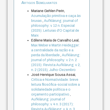
Artigos Semelhantes
Mariane Gehlen Perin,
Acumulação primitiva e caça às
bruxas
,
Aufklärung: journal of
philosophy: v. 12 n. Especial
(2025): Leituras d'O Capital de
Marx
Edilene Maria de Carvalho Leal,
Max Weber e Martin Heidegger:
a centralidade da razão e a
perda da liberdade
,
Aufklärung:
journal of philosophy: v. 2 n. 2
(2015): Revista Aufklärung. v. 2,
n. 2 (2015), Julho-Dezembro
José Henrique Sousa Assai,
Crítica e Normatividade: breve
leitura filosófica-social sobre a
solidariedade política e o
orçamento participativo
,
Aufklärung: journal of
philosophy: v. 4 n. 3 (2017):
Revista Aufklärung. v. 4, n. 3