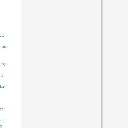
. 1
cques
ung:
. 1
dern
1):
os
 2