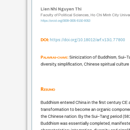
Lien Nhi Nguyen Thi
Faculty of Political Sciences, Ho Chi Minh City Unive
https://orcid.org/0009-0005-8150-8053
DOI:
https://doi.org/10.18012/arf.v13i1.77800
Palavras-chave:
Sinicization of Buddhism, Sui–Ta
diversity, simplification, Chinese spiritual culture
Resumo
Buddhism entered China in the first century CE
transformation to become an organic component 
the Chinese nation. By the Sui–Tang period (581
Buddhism was essentially completed, manifeste