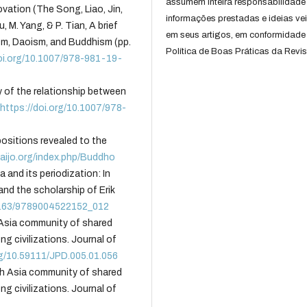
assumem inteira responsabilidade
vation (The Song, Liao, Jin,
informações prestadas e ideias ve
 M. Yang, & P. Tian, A brief
em seus artigos, em conformidade
sm, Daoism, and Buddhism (pp.
Política de Boas Práticas da Revis
doi.org/10.1007/978-981-19-
ory of the relationship between
.
https://doi.org/10.1007/978-
ositions revealed to the
haijo.org/index.php/Buddho
 and its periodization: In
and the scholarship of Erik
.1163/9789004522152_012
 Asia community of shared
g civilizations. Journal of
rg/10.59111/JPD.005.01.056
uth Asia community of shared
g civilizations. Journal of