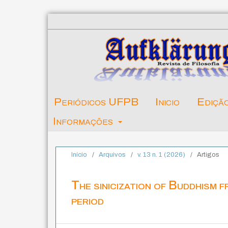
Periódicos UFPB
Inicio
Ediçã
Informações
Início
/
Arquivos
/
v. 13 n. 1 (2026)
/
Artigos
The sinicization of Buddhism 
period