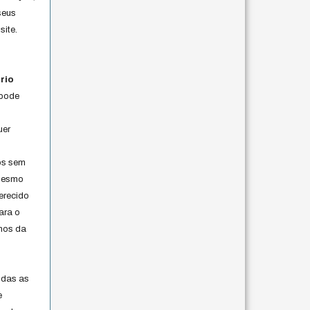
seus
site.
rio
 pode
uer
os sem
 mesmo
erecido
ara o
rmos da
s
odas as
e