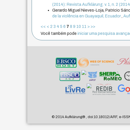
(2014): Revista Aufklärung. v. 1, n. 2 (20
Gerardo Miguel Nieves-Loja, Patricio Sá
de la violência en Guayaquil, Ecuador
,
Auf
<<
<
2
3
4
5
6
7
8
9
10
11
>
>>
Você também pode
iniciar uma pesquisa avançad
© 2014 Aufklärung
®
, doi:10.18012/ARF, e-ISS