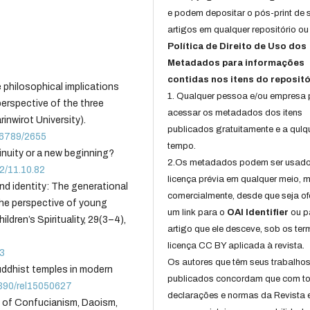
e podem depositar o pós-print de 
artigos em qualquer repositório ou 
Política de Direito de Uso dos
Metadados para informações
contidas nos itens do repositó
e philosophical implications
1. Qualquer pessoa e/ou empresa
erspective of the three
acessar os metadados dos itens
inwirot University).
publicados gratuitamente e a qulq
456789/2655
tempo.
inuity or a new beginning?
2.Os metadados podem ser usad
22/11.10.82
licença prévia em qualquer meio,
, and identity: The generational
comercialmente, desde que seja of
the perspective of young
um link para o
OAI Identifier
ou p
ldren’s Spirituality, 29(3–4),
artigo que ele desceve, sob os te
licença CC BY aplicada à revista.
53
Os autores que têm seus trabalho
Buddhist temples in modern
publicados concordam que com t
3390/rel15050627
declarações e normas da Revista 
n of Confucianism, Daoism,