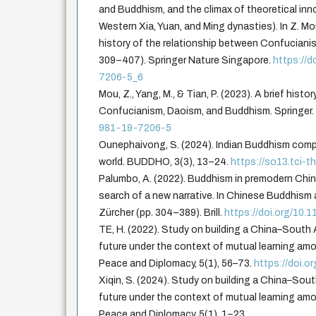
and Buddhism, and the climax of theoretical inno
Western Xia, Yuan, and Ming dynasties). In Z. Mou,
history of the relationship between Confuciani
309–407). Springer Nature Singapore.
https://
7206-5_6
Mou, Z., Yang, M., & Tian, P. (2023). A brief hist
Confucianism, Daoism, and Buddhism. Springer
981-19-7206-5
Ounephaivong, S. (2024). Indian Buddhism comp
world. BUDDHO, 3(3), 13–24.
https://so13.tci-t
Palumbo, A. (2022). Buddhism in premodern China
search of a new narrative. In Chinese Buddhism 
Zürcher (pp. 304–389). Brill.
https://doi.org/10
TE, H. (2022). Study on building a China–South
future under the context of mutual learning amon
Peace and Diplomacy, 5(1), 56–73.
https://doi.o
Xiqin, S. (2024). Study on building a China–So
future under the context of mutual learning amon
Peace and Diplomacy, 5(1), 1–23.