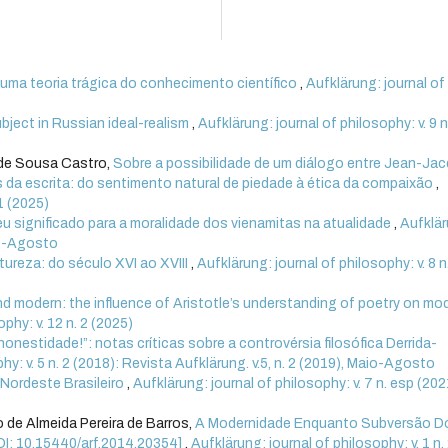
uma teoria trágica do conhecimento científico
,
Aufklärung: journal of
bject in Russian ideal-realism
,
Aufklärung: journal of philosophy: v. 9 n
 de Sousa Castro,
Sobre a possibilidade de um diálogo entre Jean-Ja
da escrita: do sentimento natural de piedade à ética da compaixão
,
 1 (2025)
seu significado para a moralidade dos vienamitas na atualidade
,
Aufklär
aio-Agosto
ureza: do século XVI ao XVIII
,
Aufklärung: journal of philosophy: v. 8 n
d modern: the influence of Aristotle’s understanding of poetry on mo
phy: v. 12 n. 2 (2025)
onestidade!”: notas críticas sobre a controvérsia filosófica Derrida-
hy: v. 5 n. 2 (2018): Revista Aufklärung. v.5, n. 2 (2019), Maio-Agosto
Nordeste Brasileiro
,
Aufklärung: journal of philosophy: v. 7 n. esp (202
 de Almeida Pereira de Barros,
A Modernidade Enquanto Subversão D
I: 10.15440/arf.2014.20354]
,
Aufklärung: journal of philosophy: v. 1 n.