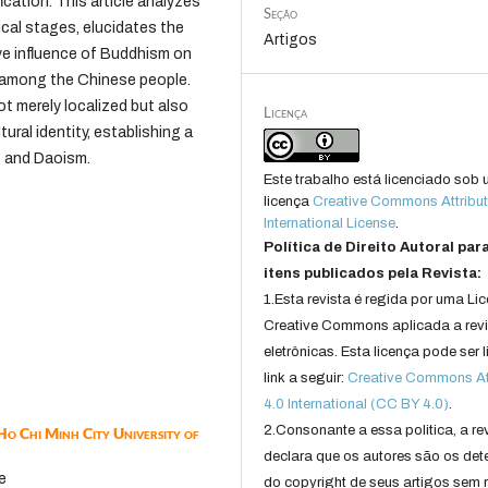
fication. This article analyzes
Seção
ical stages, elucidates the
Artigos
ve influence of Buddhism on
ht among the Chinese people.
 merely localized but also
Licença
ural identity, establishing a
, and Daoism.
Este trabalho está licenciado sob
licença
Creative Commons Attribut
International License
.
Política de Direito Autoral par
itens publicados pela Revista:
1.Esta revista é regida por uma Li
Creative Commons aplicada a rev
eletrônicas. Esta licença pode ser 
link a seguir:
Creative Commons Att
4.0 International (CC BY 4.0)
.
2.Consonante a essa politica, a re
 Ho Chi Minh City University of
declara que os autores são os det
e
do copyright de seus artigos sem r