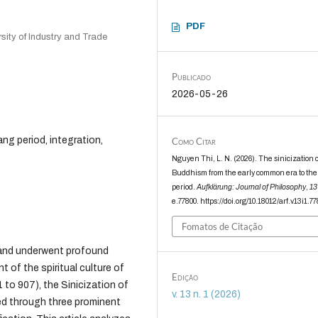
PDF
rsity of Industry and Trade
Publicado
2026-05-26
ng period, integration,
Como Citar
Nguyen Thi, L. N. (2026). The sinicization o
Buddhism from the early common era to th
period.
Aufklärung: Journal of Philosophy
,
13
e.77800. https://doi.org/10.18012/arf.v13i1.7
Fomatos de Citação
 and underwent profound
of the spiritual culture of
Edição
 to 907), the Sinicization of
v. 13 n. 1 (2026)
d through three prominent