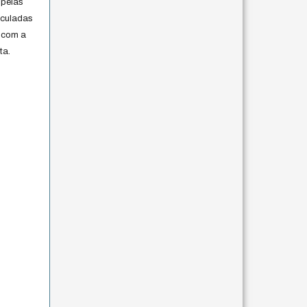
 pelas
iculadas
 com a
ta.