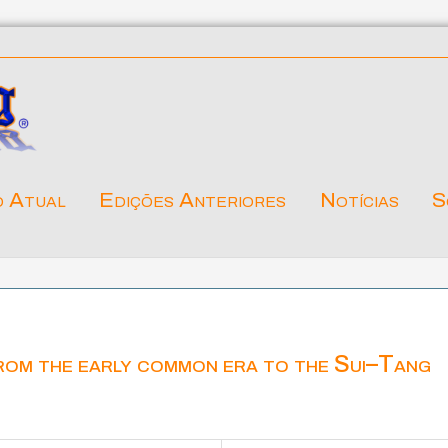
o Atual
Edições Anteriores
Notícias
S
from the early common era to the Sui–Tang