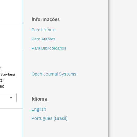
Informações
Para Leitores
Para Autores
Para Bibliotecários
f
Open Journal Systems
e Sui–Tang
(1),
7800
Idioma
English
Português (Brasil)