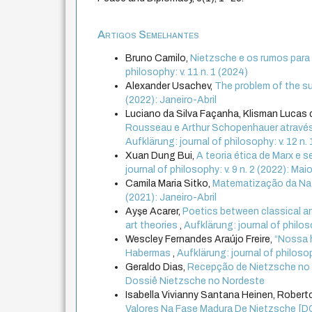
Artigos Semelhantes
Bruno Camilo,
Nietzsche e os rumos para 
philosophy: v. 11 n. 1 (2024)
Alexander Usachev,
The problem of the su
(2022): Janeiro-Abril
Luciano da Silva Façanha, Klisman Lucas
Rousseau e Arthur Schopenhauer através 
Aufklärung: journal of philosophy: v. 12 n.
Xuan Dung Bui,
A teoria ética de Marx e 
journal of philosophy: v. 9 n. 2 (2022): M
Camila Maria Sitko,
Matematização da Nat
(2021): Janeiro-Abril
Ayşe Acarer,
Poetics between classical an
art theories
,
Aufklärung: journal of philoso
Wescley Fernandes Araújo Freire,
“Nossa h
Habermas
,
Aufklärung: journal of philosop
Geraldo Dias,
Recepção de Nietzsche no 
Dossiê Nietzsche no Nordeste
Isabella Vivianny Santana Heinen, Roberto
Valores Na Fase Madura De Nietzsche [DO