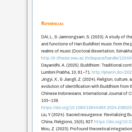
Referências
DAI, L., & Jamnongsarn, S. (2023). A study of th
and functions of Han Buddhist music from the p
realms of music (Doctoral dissertation, Srinakhar
http://ir-ithesis.swu.ac.th/dspace/handle/123
Dayanidhi, A. (2025). Buddhism: Traditional cont
Lumbini Prabha, 10, 61–71.
http://ijmer.in.doi./20
Jingyi, X., & Jiangli, Z. (2024). Religion, culture
evolution of identification with Buddhism from 
Chinese Indonesians. International Journal of Chi
103–139.
https://doi.org/10.1080/1364436X.2024.23802
Liu, Y. (2024). Sacred resurgence: Revitalizing 
China. Religions, 15(5), 627.
https://doi.org/10.
Mou, Z. (2023). Profound theoretical integratio