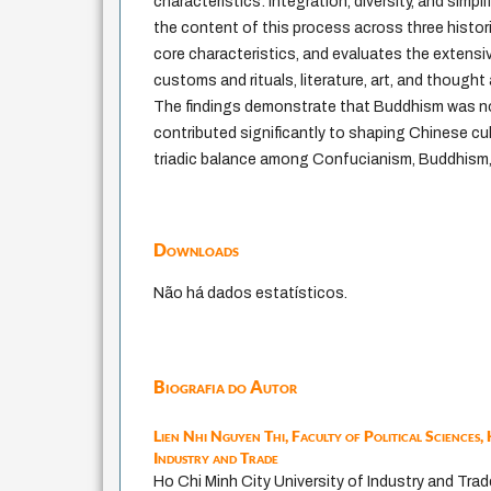
characteristics: integration, diversity, and simpli
the content of this process across three histor
core characteristics, and evaluates the extensi
customs and rituals, literature, art, and thoug
The findings demonstrate that Buddhism was not
contributed significantly to shaping Chinese cult
triadic balance among Confucianism, Buddhism
Downloads
Não há dados estatísticos.
Biografia do Autor
Lien Nhi Nguyen Thi,
Faculty of Political Sciences,
Industry and Trade
Ho Chi Minh City University of Industry and Trad