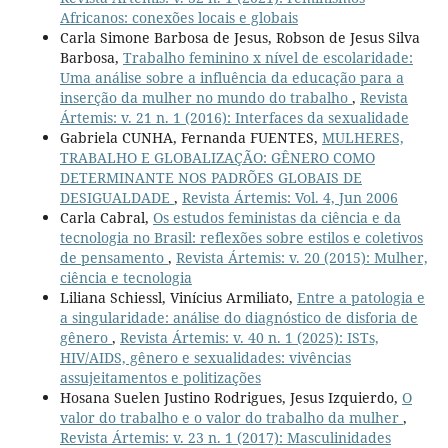
Africanos: conexões locais e globais
Carla Simone Barbosa de Jesus, Robson de Jesus Silva
Barbosa,
Trabalho feminino x nível de escolaridade:
Uma análise sobre a influência da educação para a
inserção da mulher no mundo do trabalho
,
Revista
Ártemis: v. 21 n. 1 (2016): Interfaces da sexualidade
Gabriela CUNHA, Fernanda FUENTES,
MULHERES,
TRABALHO E GLOBALIZAÇÃO: GÊNERO COMO
DETERMINANTE NOS PADRÕES GLOBAIS DE
DESIGUALDADE
,
Revista Ártemis: Vol. 4, Jun 2006
Carla Cabral,
Os estudos feministas da ciência e da
tecnologia no Brasil: reflexões sobre estilos e coletivos
de pensamento
,
Revista Ártemis: v. 20 (2015): Mulher,
ciência e tecnologia
Liliana Schiessl, Vinícius Armiliato,
Entre a patologia e
a singularidade: análise do diagnóstico de disforia de
gênero
,
Revista Ártemis: v. 40 n. 1 (2025): ISTs,
HIV/AIDS, gênero e sexualidades: vivências
assujeitamentos e politizações
Hosana Suelen Justino Rodrigues, Jesus Izquierdo,
O
valor do trabalho e o valor do trabalho da mulher
,
Revista Ártemis: v. 23 n. 1 (2017): Masculinidades