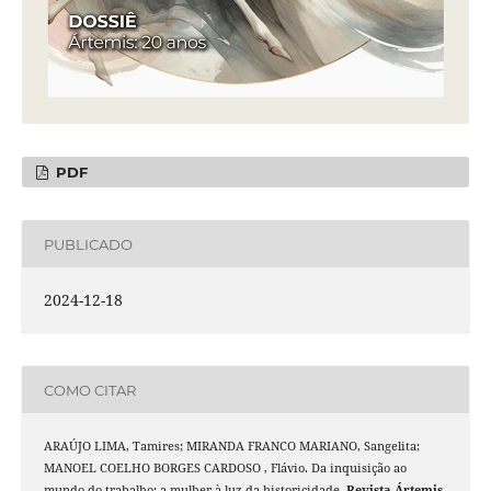
PDF
PUBLICADO
2024-12-18
COMO CITAR
ARAÚJO LIMA, Tamires; MIRANDA FRANCO MARIANO, Sangelita;
MANOEL COELHO BORGES CARDOSO , Flávio. Da inquisição ao
mundo do trabalho: a mulher à luz da historicidade.
Revista Ártemis
,