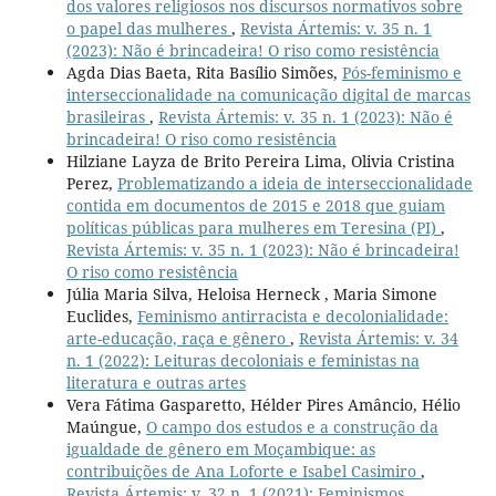
dos valores religiosos nos discursos normativos sobre
o papel das mulheres
,
Revista Ártemis: v. 35 n. 1
(2023): Não é brincadeira! O riso como resistência
Agda Dias Baeta, Rita Basílio Simões,
Pós-feminismo e
interseccionalidade na comunicação digital de marcas
brasileiras
,
Revista Ártemis: v. 35 n. 1 (2023): Não é
brincadeira! O riso como resistência
Hilziane Layza de Brito Pereira Lima, Olivia Cristina
Perez,
Problematizando a ideia de interseccionalidade
contida em documentos de 2015 e 2018 que guiam
políticas públicas para mulheres em Teresina (PI)
,
Revista Ártemis: v. 35 n. 1 (2023): Não é brincadeira!
O riso como resistência
Júlia Maria Silva, Heloisa Herneck , Maria Simone
Euclides,
Feminismo antirracista e decolonialidade:
arte-educação, raça e gênero
,
Revista Ártemis: v. 34
n. 1 (2022): Leituras decoloniais e feministas na
literatura e outras artes
Vera Fátima Gasparetto, Hélder Pires Amâncio, Hélio
Maúngue,
O campo dos estudos e a construção da
igualdade de gênero em Moçambique: as
contribuições de Ana Loforte e Isabel Casimiro
,
Revista Ártemis: v. 32 n. 1 (2021): Feminismos