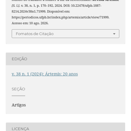
[S. l.]
, v. 38, n. 1, p. 170–192, 2024. DOI: 10.22478/ufpb.1887-
8214.2024v38n1.71999. Disponível em:
https://periodicos.ufpb.br/index.php/artemis/article/view/71999.
Acesso em: 10 ago. 2026.
Fomatos de Citação
EDIÇÃO
v. 38 n. 1 (2024): Ártemis: 20 anos
SEÇÃO
Artigos
LICENÇA