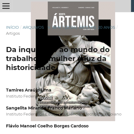
INÍCIO
/
ARQUIVOS
/
V. 38 N. 1 (2024): ÁRTEMIS: 20 ANOS
/
Artigos
Da inquisição ao mundo do
trabalho: a mulher à luz da
historicidade
Tamires Araújo Lima
Instituto Federal Goiano
Sangelita Miranda Franco Mariano
Instituto Federal de Educação, Ciência e Tecnologia Goiano
Flávio Manoel Coelho Borges Cardoso