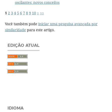
oscilantes: novos conceitos
1
2
3
4
5
6
7
8
9
10
>
>>
Você também pode
iniciar uma pesquisa avançada por
similaridade
para este artigo.
EDIÇÃO ATUAL
IDIOMA