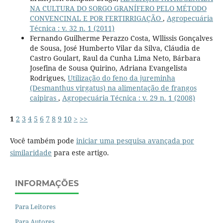
NA CULTURA DO SORGO GRANÍFERO PELO MÉTODO
CONVENCINAL E POR FERTIRRIGAÇÃO
,
Agropecuária
Técnica : v. 32 n. 1 (2011)
Fernando Guilherme Perazzo Costa, Wllissis Gonçalves
de Sousa, José Humberto Vilar da Silva, Cláudia de
Castro Goulart, Raul da Cunha Lima Neto, Bárbara
Josefina de Sousa Quirino, Adriana Evangelista
Rodrigues,
Utilização do feno da jureminha
(Desmanthus virgatus) na alimentação de frangos
caipiras
,
Agropecuária Técnica : v. 29 n. 1 (2008)
1
2
3
4
5
6
7
8
9
10
>
>>
Você também pode
iniciar uma pesquisa avançada por
similaridade
para este artigo.
INFORMAÇÕES
Para Leitores
Para Autores