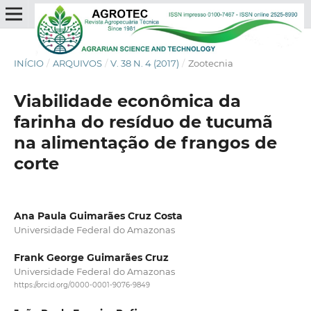
INÍCIO
/
ARQUIVOS
/
V. 38 N. 4 (2017)
/
Zootecnia
Viabilidade econômica da
farinha do resíduo de tucumã
na alimentação de frangos de
corte
Ana Paula Guimarães Cruz Costa
Universidade Federal do Amazonas
Frank George Guimarães Cruz
Universidade Federal do Amazonas
https://orcid.org/0000-0001-9076-9849