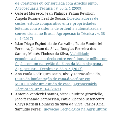
de Coastcross ou consorciada com Arachis pintoi
,
Agropecuária Técnica : v. 30 n. 1 (2009)
Gabriel Moresco, Jean Philippe Palma Révillion,
Angela Rozane Leal de Souza,
Direcionadores de
custos: estudo comparativo entre propriedades
leiteiras com o sistema de ordenha automatizada e
convencional no Brasil
,
Agropecuária Técnica : v. 38
n. 4 (2017)
Islan Diego Espíndula de Carvalho, Paulo Vanderlei
Ferreira, Jackson da Silva, Douglas Ferreira dos
Santos, Moisés Tiodoso da Silva,
Viabilidade
econômica do consórcio entre genótipos de milho com
feijão comum na região da Zona da Mata alagoana
,
Agropecuária Técnica : v. 38 n. 4 (2017)
Ana Paula Rodrigues Bacin, Risely Ferraz-Almeida,
Custo da implantação de cana-de-açúcar em
MEIOSI+Soja: um estudo de caso
,
Agropecuária
Técnica : v. 42 n. 1-4 (2021)
Antonio Vanderlei Santos, Vitor Cauduro girardello,
João fernando Zamberlan, Paulo Ricardo Betencourt ,
Chrys Katielli Hoinacki da Silva da Silva, Carlos Ariel
Samudio Perez ,
Inovação Tecnológica na Agricultura: