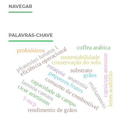
NAVEGAR
PALAVRAS-CHAVE
phaseolus lunatus l.
coffea arabica
eficiência operacional
probióticos
capsicum annuum
sustentabilidade
conservação do solo
estaquia
substrato
pequenos frutos
leites acidófilo
grãos
anatomia
consumo de combustível
capacidade de campo
lantana camara
resfriamento
cicer arietinum
1-mcp
rendimento de grãos