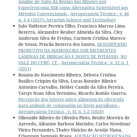
Análise de Solos da Região das Missões por
Espectroscopia NIR como Alternativa Sustentável aos
Métodos Convencionais
,
Agropecuária Técnica : v. 46
n. 1-4 (2025): Agrarian Science and Technology
João Valdenor Pereira Filho, Francisco Marcus Lima
Bezerra, Alexandre Reuber Almeida da Silva, Cley
Anderson Silva de Freitas, Carmem Cristina Mareco
de Sousa, Priscila Bezerra dos Santos,
DESEMPENHO
PRODUTIVO DA MAMONEIRA SOB DIFERENTES
LÂMINAS DE IRRIGAÇÃO E DOSES DE POTÁSSIO, NO
VALE DO CURÚ, CE
,
Agropecuária Técnica : v. 32 n. 1
(2011)
Rosana do Nascimento Ribeiro, Débora Cristina
Basílico Crispim da Silva, Lucas Rannier Ribeiro
Antonino Carvalho, Helder Camilo da Silva Pereira,
Tarsys Noan Silva Veríssimo, Ricardo Romão Guerra,
Percepção dos tutores sobre alimentação oferecida
para animais de companhia no brejo paraibano
,
Agropecuária Técnica : v. 41 n. 1-2 (2020)
Olienaide Ribeiro de Oliveira Pinto, Benito Moreira de
Azevedo, Albanise Barbosa Marinho, Carlos Newdmar
Vieira Fernandes, Thales Vinícius de Araújo Viana,
Erlanyson Sampaio Braga,
ADUBAÇÃO NITROGENADA