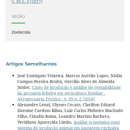
v. 38 n. 4 (2017)
SEÇÃO
Zootecnia
Artigos Semelhantes
José Eustáquio Teixeira, Marcos Aurélio Lopes, Nádia
Campos Pereira Bruhn, Gercílio Alves de Almeida
Júnior,
Custo de produção e análise de rentabilidade
da pecuária leiteira em agricultura familiar
,
Agropecuária Técnica : v. 39 n. 2 (2018)
Alexandre Lenzi, Ulysses Cecato, Clarilton Edzard
Davoine Cardoso Ribas, Luiz Carlos Pinheiro Machado
Filho, Cláudio Roma, Leandro Martins Barbero,
Veridiana Aparecida Limão,
Análise econômica num
sistema de produção animal em pastagem exclusiva