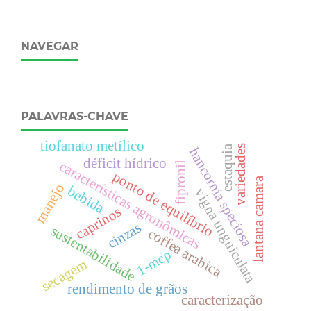
NAVEGAR
PALAVRAS-CHAVE
tiofanato metílico
variedades
estaquia
hancornia speciosa
déficit hídrico
características agronômicas
fipronil
ponto de equilíbrio
lantana camara
manejo
bebida
vigna unguiculata
caprinos
cinzas
sustentabilidade
coffea arabica
1-mcp
secagem
rendimento de grãos
caracterização