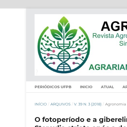
PERIÓDICOS UFPB
INICIO
ATUAL
A
INÍCIO
/
ARQUIVOS
/
V. 39 N. 3 (2018)
/
Agronomia
O fotoperíodo e a gibere