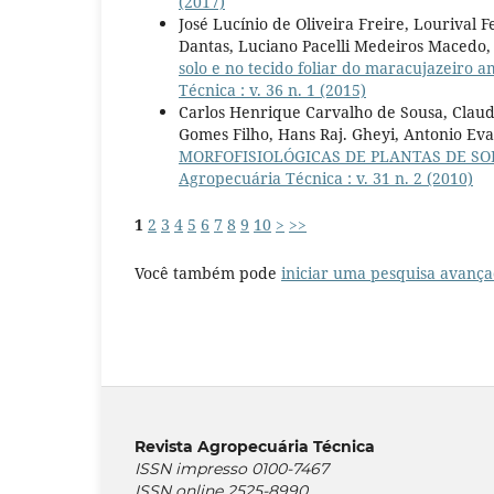
(2017)
José Lucínio de Oliveira Freire, Lourival 
Dantas, Luciano Pacelli Medeiros Macedo
solo e no tecido foliar do maracujazeiro 
Técnica : v. 36 n. 1 (2015)
Carlos Henrique Carvalho de Sousa, Claud
Gomes Filho, Hans Raj. Gheyi, Antonio Ev
MORFOFISIOLÓGICAS DE PLANTAS DE SO
Agropecuária Técnica : v. 31 n. 2 (2010)
1
2
3
4
5
6
7
8
9
10
>
>>
Você também pode
iniciar uma pesquisa avança
Revista Agropecuária Técnica
ISSN impresso 0100-7467
ISSN online 2525-8990