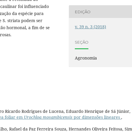
caulinar foi influenciado
EDIÇÃO
ização da espécie para
e S. striata podem ser
v. 39 n. 3 (2018)
ção hormonal, a fim de se
rosas.
SEÇÃO
Agronomia
dro Ricardo Rodrigues de Lucena, Eduardo Henrique de Sá Júnior,
ea foliar em
Urochloa mosambicensis
por dimensões lineares
,
ho, Rafael da Paz Ferreira Souza, Hernandes Oliveira Feitosa, Si