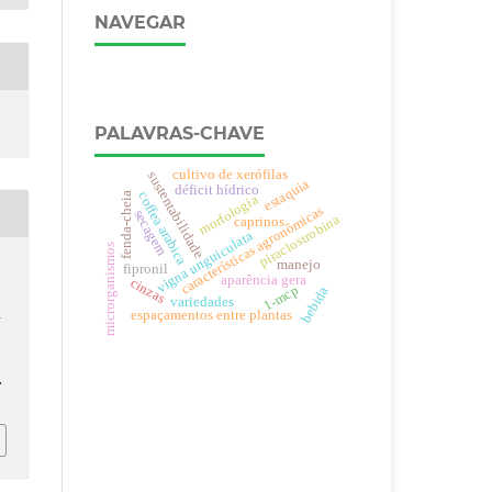
NAVEGAR
PALAVRAS-CHAVE
cultivo de xerófilas
sustentabilidade
estaquia
déficit hídrico
coffea arabica
fenda-cheia
morfologia
características agronômicas
secagem
piraclostrobina
caprinos
vigna unguiculata
microrganismos
manejo
fipronil
aparência gera
cinzas
1-mcp
bebida
variedades
a
espaçamentos entre plantas
.
.