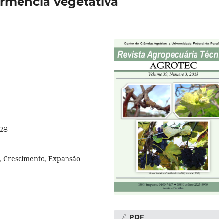
dormência vegetativa
128
o, Crescimento, Expansão
PDF