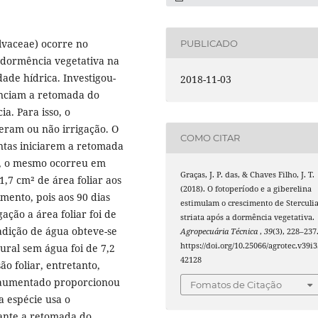
alvaceae) ocorre no
PUBLICADO
 dormência vegetativa na
ade hídrica. Investigou-
2018-11-03
uenciam a retomada do
a. Para isso, o
beram ou não irrigação. O
COMO CITAR
antas iniciarem a retomada
is, o mesmo ocorreu em
Graças, J. P. das, & Chaves Filho, J. T.
1,7 cm² de área foliar aos
(2018). O fotoperíodo e a giberelina
mento, pois aos 90 dias
estimulam o crescimento de Sterculi
ção a área foliar foi de
striata após a dormência vegetativa.
adição de água obteve-se
Agropecuária Técnica
,
39
(3), 228–237
https://doi.org/10.25066/agrotec.v39i3
ural sem água foi de 7,2
42128
ão foliar, entretanto,
 aumentado proporcionou
Fomatos de Citação
a espécie usa o
rante a retomada do