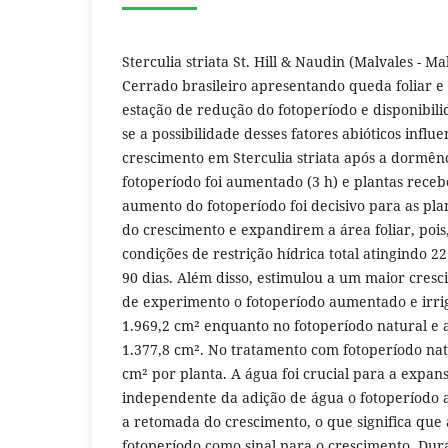
Sterculia striata St. Hill & Naudin (Malvales - M
Cerrado brasileiro apresentando queda foliar e
estação de redução do fotoperíodo e disponibilid
se a possibilidade desses fatores abióticos infl
crescimento em Sterculia striata após a dormênci
fotoperíodo foi aumentado (3 h) e plantas rece
aumento do fotoperíodo foi decisivo para as pl
do crescimento e expandirem a área foliar, po
condições de restrição hídrica total atingindo 22
90 dias. Além disso, estimulou a um maior cresci
de experimento o fotoperíodo aumentado e irriga
1.969,2 cm² enquanto no fotoperíodo natural e 
1.377,8 cm². No tratamento com fotoperíodo nat
cm² por planta. A água foi crucial para a expans
independente da adição de água o fotoperíodo
a retomada do crescimento, o que significa que 
fotoperíodo como sinal para o crescimento. Du