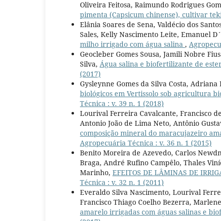
Oliveira Feitosa, Raimundo Rodrigues Gom
pimenta (Capsicum chinense), cultivar te
Elânia Soares de Sena, Valdécio dos Sant
Sales, Kelly Nascimento Leite, Emanuel D´
milho irrigado com água salina
,
Agropecuá
Geocleber Gomes Sousa, Jamili Nobre Fiusa
Silva,
Água salina e biofertilizante de est
(2017)
Gysleynne Gomes da Silva Costa, Adriana F
biológicos em Vertissolo sob agricultura
Técnica : v. 39 n. 1 (2018)
Lourival Ferreira Cavalcante, Francisco d
Antonio João de Lima Neto, Antônio Gusta
composição mineral do maracujazeiro amar
Agropecuária Técnica : v. 36 n. 1 (2015)
Benito Moreira de Azevedo, Carlos Newdma
Braga, André Rufino Campêlo, Thales Viní
Marinho,
EFEITOS DE LÂMINAS DE IRRI
Técnica : v. 32 n. 1 (2011)
Everaldo Silva Nascimento, Lourival Ferre
Francisco Thiago Coelho Bezerra, Marlen
amarelo irrigadas com águas salinas e biof