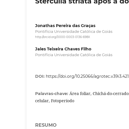
Sterculia striata após a 
Jonathas Pereira das Graças
Pontifícia Universidade Católica de Goiás
http://orcid.org/0000-0003-0136-698X
Jales Teixeira Chaves Filho
Pontifícia Universidade Católica de Goiás
DOI:
https://doi.org/10.25066/agrotec.v39i3.42
Área foliar, Chichá-do-cerrad
Palavras-chave:
celular, Fotoperíodo
RESUMO