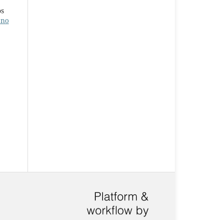
os
 no