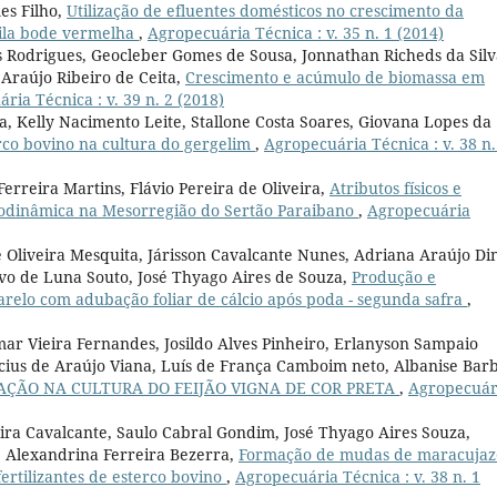
es Filho,
Utilização de efluentes domésticos no crescimento da
kila bode vermelha
,
Agropecuária Técnica : v. 35 n. 1 (2014)
os Rodrigues, Geocleber Gomes de Sousa, Jonnathan Richeds da Sil
Araújo Ribeiro de Ceita,
Crescimento e acúmulo de biomassa em
ria Técnica : v. 39 n. 2 (2018)
, Kelly Nacimento Leite, Stallone Costa Soares, Giovana Lopes da
erco bovino na cultura do gergelim
,
Agropecuária Técnica : v. 38 n.
erreira Martins, Flávio Pereira de Oliveira,
Atributos físicos e
 biodinâmica na Mesorregião do Sertão Paraibano
,
Agropecuária
e Oliveira Mesquita, Járisson Cavalcante Nunes, Adriana Araújo Din
vo de Luna Souto, José Thyago Aires de Souza,
Produção e
elo com adubação foliar de cálcio após poda - segunda safra
,
r Vieira Fernandes, Josildo Alves Pinheiro, Erlanyson Sampaio
cius de Araújo Viana, Luís de França Camboim neto, Albanise Bar
GAÇÃO NA CULTURA DO FEIJÃO VIGNA DE COR PRETA
,
Agropecuár
ira Cavalcante, Saulo Cabral Gondim, José Thyago Aires Souza,
e Alexandrina Ferreira Bezerra,
Formação de mudas de maracujaz
ertilizantes de esterco bovino
,
Agropecuária Técnica : v. 38 n. 1