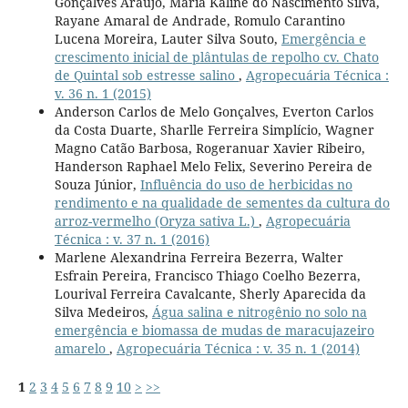
Gonçalves Araújo, Maria Kaline do Nascimento Silva,
Rayane Amaral de Andrade, Romulo Carantino
Lucena Moreira, Lauter Silva Souto,
Emergência e
crescimento inicial de plântulas de repolho cv. Chato
de Quintal sob estresse salino
,
Agropecuária Técnica :
v. 36 n. 1 (2015)
Anderson Carlos de Melo Gonçalves, Everton Carlos
da Costa Duarte, Sharlle Ferreira Simplício, Wagner
Magno Catão Barbosa, Rogeranuar Xavier Ribeiro,
Handerson Raphael Melo Felix, Severino Pereira de
Souza Júnior,
Influência do uso de herbicidas no
rendimento e na qualidade de sementes da cultura do
arroz-vermelho (Oryza sativa L.)
,
Agropecuária
Técnica : v. 37 n. 1 (2016)
Marlene Alexandrina Ferreira Bezerra, Walter
Esfrain Pereira, Francisco Thiago Coelho Bezerra,
Lourival Ferreira Cavalcante, Sherly Aparecida da
Silva Medeiros,
Água salina e nitrogênio no solo na
emergência e biomassa de mudas de maracujazeiro
amarelo
,
Agropecuária Técnica : v. 35 n. 1 (2014)
1
2
3
4
5
6
7
8
9
10
>
>>