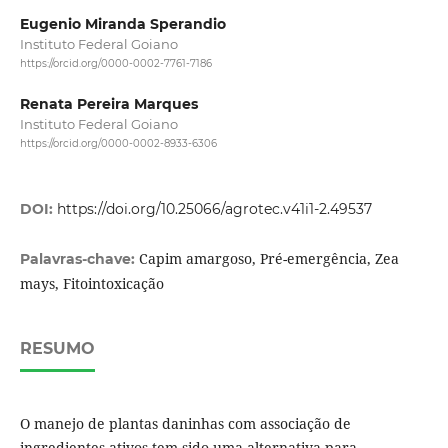
Eugenio Miranda Sperandio
Instituto Federal Goiano
https://orcid.org/0000-0002-7761-7186
Renata Pereira Marques
Instituto Federal Goiano
https://orcid.org/0000-0002-8933-6306
DOI:
https://doi.org/10.25066/agrotec.v41i1-2.49537
Capim amargoso, Pré-emergência, Zea
Palavras-chave:
mays, Fitointoxicação
RESUMO
O manejo de plantas daninhas com associação de
ingredientes ativos tem sido uma alternativa para