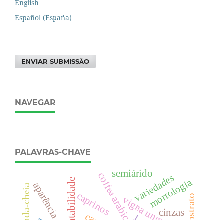
English
Español (España)
ENVIAR SUBMISSÃO
NAVEGAR
PALAVRAS-CHAVE
semiárido
coffea arabica
variedades
morfologia
sustentabilidade
aparência gera
fenda-cheia
caprinos
substrato
vigna unguiculata
cinzas