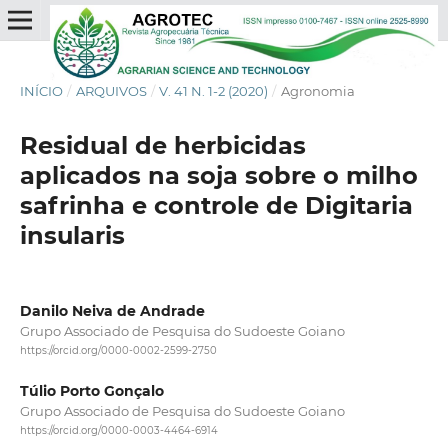
INÍCIO
/
ARQUIVOS
/
V. 41 N. 1-2 (2020)
/
Agronomia
Residual de herbicidas
aplicados na soja sobre o milho
safrinha e controle de Digitaria
insularis
Danilo Neiva de Andrade
Grupo Associado de Pesquisa do Sudoeste Goiano
https://orcid.org/0000-0002-2599-2750
Túlio Porto Gonçalo
Grupo Associado de Pesquisa do Sudoeste Goiano
https://orcid.org/0000-0003-4464-6914