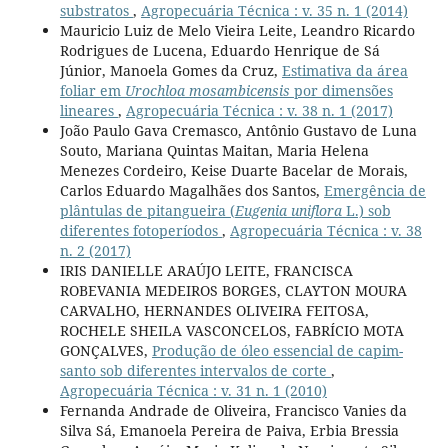
substratos
,
Agropecuária Técnica : v. 35 n. 1 (2014)
Mauricio Luiz de Melo Vieira Leite, Leandro Ricardo
Rodrigues de Lucena, Eduardo Henrique de Sá
Júnior, Manoela Gomes da Cruz,
Estimativa da área
foliar em
Urochloa mosambicensis
por dimensões
lineares
,
Agropecuária Técnica : v. 38 n. 1 (2017)
João Paulo Gava Cremasco, Antônio Gustavo de Luna
Souto, Mariana Quintas Maitan, Maria Helena
Menezes Cordeiro, Keise Duarte Bacelar de Morais,
Carlos Eduardo Magalhães dos Santos,
Emergência de
plântulas de pitangueira (
Eugenia uniflora
L.) sob
diferentes fotoperíodos
,
Agropecuária Técnica : v. 38
n. 2 (2017)
IRIS DANIELLE ARAÚJO LEITE, FRANCISCA
ROBEVANIA MEDEIROS BORGES, CLAYTON MOURA
CARVALHO, HERNANDES OLIVEIRA FEITOSA,
ROCHELE SHEILA VASCONCELOS, FABRÍCIO MOTA
GONÇALVES,
Produção de óleo essencial de capim-
santo sob diferentes intervalos de corte
,
Agropecuária Técnica : v. 31 n. 1 (2010)
Fernanda Andrade de Oliveira, Francisco Vanies da
Silva Sá, Emanoela Pereira de Paiva, Erbia Bressia