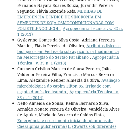
Fernanda Nayara Soares Souza, Jurandir Pereira
Segundo, Flávia Rezende Reis,
MEDIDAS DE
EMERGÊNCIA E ÍNDICE DE SINCRONIA EM
SEMENTES DE SOJA OSMOCONDICIONADAS COM
POLIETILENOGLICOL
,
Agropecuária Técnica : v. 32 n.
1 (2011)
Gysleynne Gomes da Silva Costa, Adriana Ferreira
Martins, Flávio Pereira de Oliveira,
Atributos físicos e
biológicos em Vertissolo sob agricultura biodinâmica
na Mesorregião do Sertão Paraibano
,
Agropecuária
Técnica : v. 39 n. 1 (2018)
Carmem Cristina Mareco de Sousa Pereira, João
Valdenor Pereira Filho, Francisco Marcus Bezerra
Lima, Alexandre Reuber Almeida da Silva,
Avaliação
microbiológica do capim Tifton 85, irrigado com
esgoto doméstico tratado
,
Agropecuária Técnica : v.
35 n. 1 (2014)
Nelto Almeida de Sousa, Kelina Bernardo Silva,
Arnaldo Nonato Pereira de Oliveira, Vaniclécia Alves
de Aguiar, Maria do Socorro de Caldas Pinto,
Emergência e crescimento inicial de plântulas de
Caesalpinia pulcherrima (L.) Swartz sob diferentes