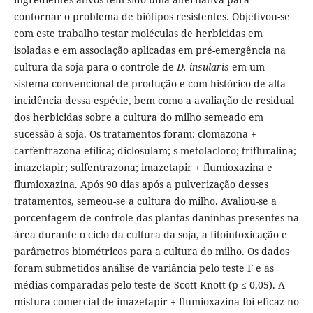
contornar o problema de biótipos resistentes. Objetivou-se
com este trabalho testar moléculas de herbicidas em
isoladas e em associação aplicadas em pré-emergência na
cultura da soja para o controle de
D. insularis
em um
sistema convencional de produção e com histórico de alta
incidência dessa espécie, bem como a avaliação de residual
dos herbicidas sobre a cultura do milho semeado em
sucessão à soja. Os tratamentos foram: clomazona +
carfentrazona etílica; diclosulam; s-metolacloro; trifluralina;
imazetapir; sulfentrazona; imazetapir + flumioxazina e
flumioxazina. Após 90 dias após a pulverização desses
tratamentos, semeou-se a cultura do milho. Avaliou-se a
porcentagem de controle das plantas daninhas presentes na
área durante o ciclo da cultura da soja, a fitointoxicação e
parâmetros biométricos para a cultura do milho. Os dados
foram submetidos análise de variância pelo teste F e as
médias comparadas pelo teste de Scott-Knott (p ≤ 0,05). A
mistura comercial de imazetapir + flumioxazina foi eficaz no