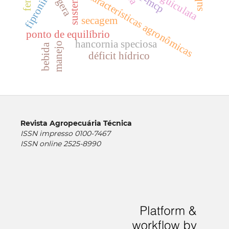
características agronômicas
1-mcp
fipronil
secagem
ponto de equilíbrio
hancornia speciosa
manejo
bebida
déficit hídrico
Revista Agropecuária Técnica
ISSN impresso 0100-7467
ISSN online 2525-8990