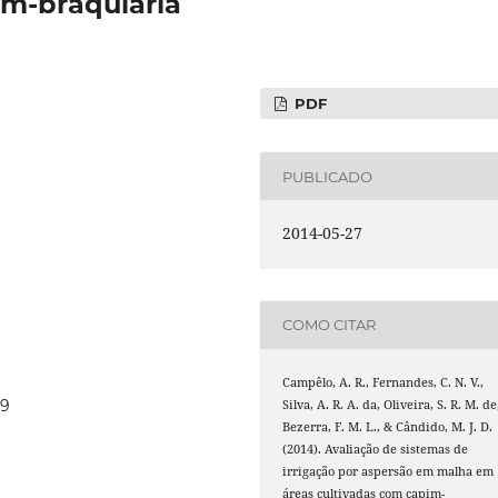
im-braquiária
PDF
PUBLICADO
2014-05-27
COMO CITAR
Campêlo, A. R., Fernandes, C. N. V.,
69
Silva, A. R. A. da, Oliveira, S. R. M. de
Bezerra, F. M. L., & Cândido, M. J. D.
(2014). Avaliação de sistemas de
irrigação por aspersão em malha em
áreas cultivadas com capim-