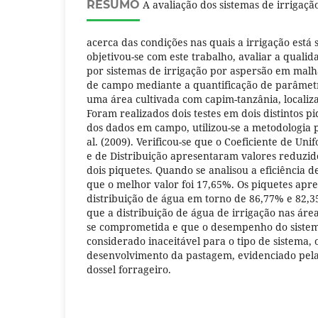
RESUMO
A avaliação dos sistemas de irrigaçã
acerca das condições nas quais a irrigação está
objetivou-se com este trabalho, avaliar a qualid
por sistemas de irrigação por aspersão em mal
de campo mediante a quantificação de parâme
uma área cultivada com capim-tanzânia, localiz
Foram realizados dois testes em dois distintos p
dos dados em campo, utilizou-se a metodologia 
al. (2009). Verificou-se que o Coeficiente de Un
e de Distribuição apresentaram valores reduzid
dois piquetes. Quando se analisou a eficiência d
que o melhor valor foi 17,65%. Os piquetes ap
distribuição de água em torno de 86,77% e 82,35
que a distribuição de água de irrigação nas áre
se comprometida e que o desempenho do sistema
considerado inaceitável para o tipo de sistema, 
desenvolvimento da pastagem, evidenciado pela
dossel forrageiro.