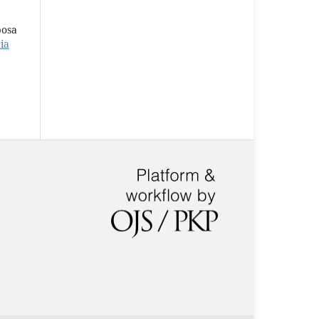
bosa
ia