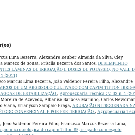
r(es)
arcus Lima Bezerra, Alexandre Reuber Almeida da Silva, Cley
a Mareco de Sousa, Priscila Bezerra dos Santos,
DESEMPENHO
TES LÂMINAS DE IRRIGAÇÃO E DOSES DE POTÁSSIO, NO VALE 
 1 (2011)
co Marcus Lima Bezerra, João Valdenor Pereira Filho, Alexandre
MICOS DE UM ARGISSOLO CULTIVADO COM CAPIM TIFTON IRRIG
AGOAS DE ESTABILIZAÇÃO
,
Agropecuária Técnica : v. 32 n. 1 (20
ito Moreira de Azevedo, Albanise Barbosa Marinho, Carlos Newdma
újo Viana, Erlanyson Sampaio Braga,
ADUBAÇÃO NITROGENADA N
ÉTODO CONVENCINAL E POR FERTIRRIGAÇÃO
,
Agropecuária Téc
 João Valdenor Pereira Filho, Francisco Marcus Bezerra Lima,
ação microbiológica do capim Tifton 85, irrigado com esgoto