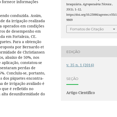
o fornece informações
braquiária.
Agropecuária Técnica
,
35
(1), 1–12.
https://doi.org/10.25066/agrotec.v35i1
 sendo conduzida. Assim,
9869
ade da irrigação realizada
ha operados em condições
Fomatos de Citação
tros de desempenho em
ada em Fortaleza, CE.
iquetes. Para a obtenção
proposta por Bernardo et
EDIÇÃO
iformidade de Christiansen
os, abaixo de 50%, nos
e aplicação, constatou-se
v. 35 n. 1 (2014)
resentaram perdas de
%. Concluiu-se, portanto,
as dos piquetes encontra-
SEÇÃO
 de irrigação avaliado é
o que é refletido no
Artigo Científico
 alta desuniformidade do