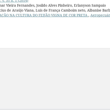
 v. 35 n. 1 (2014)
r Vieira Fernandes, Josildo Alves Pinheiro, Erlanyson Sampaio
cius de Araújo Viana, Luís de França Camboim neto, Albanise Bar
GAÇÃO NA CULTURA DO FEIJÃO VIGNA DE COR PRETA
,
Agropecuár