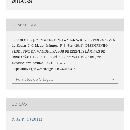
2011-07-24
COMO CITAR
Pereira Filho, J. V., Bezerra, F. M. L., Silva, A. R. A. da, Freitas, C. A. S.
de, Sousa, C. C. M. de, & Santos, P. B. dos. (2011). DESEMPENHO
PRODUTIVO DA MAMONEIRA SOB DIFERENTES LÂMINAS DE
IRRIGAÇÃO E DOSES DE POTÁSSIO, NO VALE DO CURÚ, CE.
Agropecuária Técnica
,
32
(1), 115–120.
https://doi.org/10.25066/agrotec.v32i1.9575
Fomatos de Citação
EDIÇÃO
v. 32 n. 1 (2011)