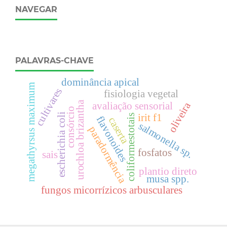
NAVEGAR
PALAVRAS-CHAVE
dominância apical
m
cultivares
fisiologia vegetal
urochloa brizantha
oliveira
avaliação sensorial
consórcio
escherichia coli
irit f1
coliformestotais
flavonoides
caserta
salmonella sp.
paradormência
m
e
g
a
t
h
y
r
s
u
s
m
a
x
i
m
u
fosfatos
sais
plantio direto
musa spp.
fungos micorrízicos arbusculares