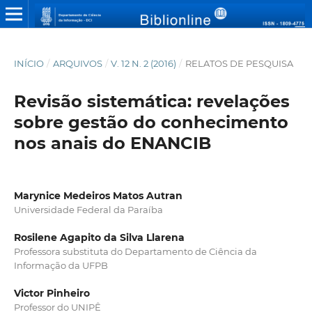
INÍCIO
/
ARQUIVOS
/
V. 12 N. 2 (2016)
/
RELATOS DE PESQUISA
Revisão sistemática: revelações
sobre gestão do conhecimento
nos anais do ENANCIB
Marynice Medeiros Matos Autran
Universidade Federal da Paraíba
Rosilene Agapito da Silva Llarena
Professora substituta do Departamento de Ciência da
Informação da UFPB
Victor Pinheiro
Professor do UNIPÊ