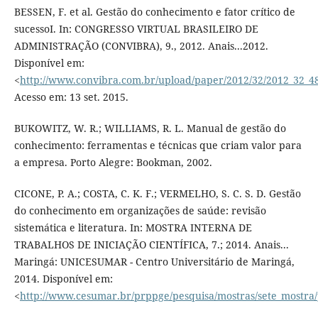
BESSEN, F. et al. Gestão do conhecimento e fator crítico de
sucessoI. In: CONGRESSO VIRTUAL BRASILEIRO DE
ADMINISTRAÇÃO (CONVIBRA), 9., 2012. Anais...2012.
Disponível em:
<
http://www.convibra.com.br/upload/paper/2012/32/2012_32_4
Acesso em: 13 set. 2015.
BUKOWITZ, W. R.; WILLIAMS, R. L. Manual de gestão do
conhecimento: ferramentas e técnicas que criam valor para
a empresa. Porto Alegre: Bookman, 2002.
CICONE, P. A.; COSTA, C. K. F.; VERMELHO, S. C. S. D. Gestão
do conhecimento em organizações de saúde: revisão
sistemática e literatura. In: MOSTRA INTERNA DE
TRABALHOS DE INICIAÇÃO CIENTÍFICA, 7.; 2014. Anais...
Maringá: UNICESUMAR - Centro Universitário de Maringá,
2014. Disponível em:
<
http://www.cesumar.br/prppge/pesquisa/mostras/sete_mostra/p