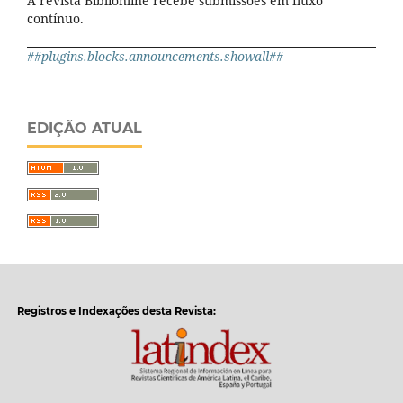
A revista Biblionline recebe submissões em fluxo
contínuo.
##plugins.blocks.announcements.showall##
EDIÇÃO ATUAL
Registros e Indexações desta Revista: