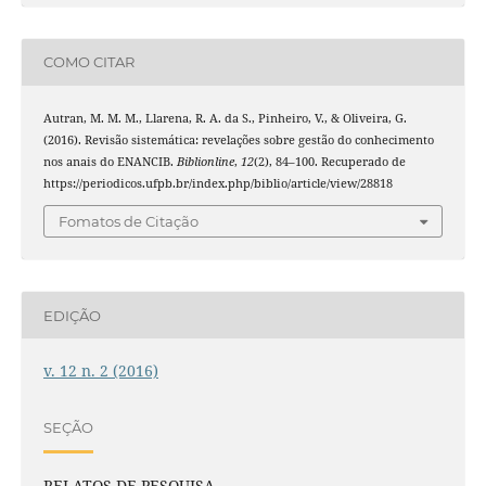
COMO CITAR
Autran, M. M. M., Llarena, R. A. da S., Pinheiro, V., & Oliveira, G.
(2016). Revisão sistemática: revelações sobre gestão do conhecimento
nos anais do ENANCIB.
Biblionline
,
12
(2), 84–100. Recuperado de
https://periodicos.ufpb.br/index.php/biblio/article/view/28818
Fomatos de Citação
EDIÇÃO
v. 12 n. 2 (2016)
SEÇÃO
RELATOS DE PESQUISA