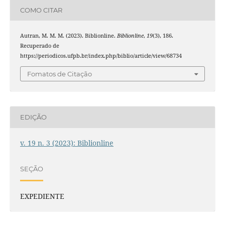
COMO CITAR
Autran, M. M. M. (2023). Biblionline.
Biblionline
,
19
(3), 186.
Recuperado de
https://periodicos.ufpb.br/index.php/biblio/article/view/68734
Fomatos de Citação
EDIÇÃO
v. 19 n. 3 (2023): Biblionline
SEÇÃO
EXPEDIENTE